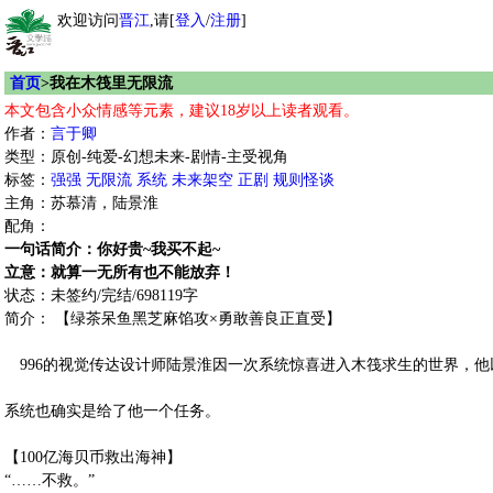
欢迎访问
晋江
,请[
登入
/
注册
]
首页
>我在木筏里无限流
本文包含小众情感等元素，建议18岁以上读者观看。
作者：
言于卿
类型：原创-纯爱-幻想未来-剧情-主受视角
标签：
强强
无限流
系统
未来架空
正剧
规则怪谈
主角：苏慕清，陆景淮
配角：
一句话简介：你好贵~我买不起~
立意：就算一无所有也不能放弃！
状态：未签约/完结/698119字
简介： 【绿茶呆鱼黑芝麻馅攻×勇敢善良正直受】
996的视觉传达设计师陆景淮因一次系统惊喜进入木筏求生的世界，他
系统也确实是给了他一个任务。
【100亿海贝币救出海神】
“……不救。”