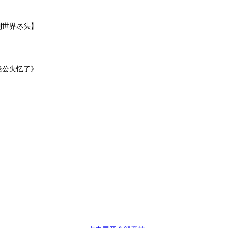
到世界尽头】
老公失忆了》