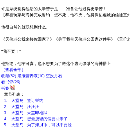
许是系统觉得他活的太辛苦于是……准备让他过得更辛苦！
【恭喜玩家与海神完成誓约，您不死，他不灭，他将保佑虔诚的信徒直
他很自然的就联想到什么。
《天价老公我来接你回家了》《关于我带天价老公回家这件事》《天价
“我不要！”
他拒绝，他宁可寡，也不想要为了救这个虚无缥缈的海神搭上
（查看全部）
收藏
(
82
)
灌溉营养液(
10
)
空投月石
看书评(
26
)
书签
章节列表：
1.
天堂岛 签订誓约
2.
天堂岛 汪汪汪
3.
天堂岛 天堂即地狱
4.
天堂岛 您最虔诚的信徒回来了
5.
天堂岛 为了海贝币，可以不要脸