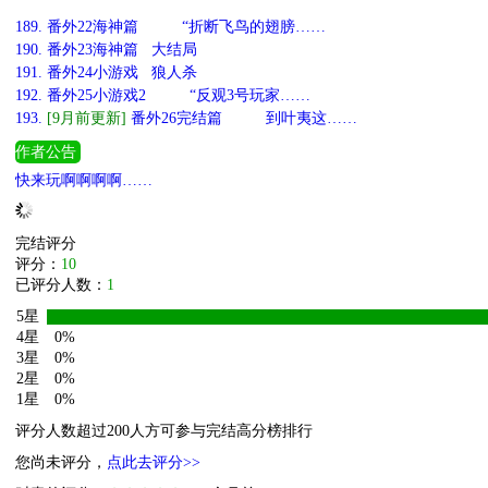
189.
番外22海神篇 “折断飞鸟的翅膀……
190.
番外23海神篇 大结局
191.
番外24小游戏 狼人杀
192.
番外25小游戏2 “反观3号玩家……
193.
[9月前更新]
番外26完结篇 到叶夷这……
作者公告
快来玩啊啊啊啊……
嗑到了呜呜呜，完结撒花
陆小羊和笨笨鱼要永远在一起
1
[1 回复]
[投诉]
叶夷哥杀青领盒饭了，杀青的日子好好过啊嘿嘿
此刻有一只小夏然
1
[1 回复]
[投诉]
哈哈哈，淮宝我家里有一堆花生，到我家来喂你花生啊嘿嘿。（bush
1
[10 回复]
[投诉]
完结评分
评分：
10