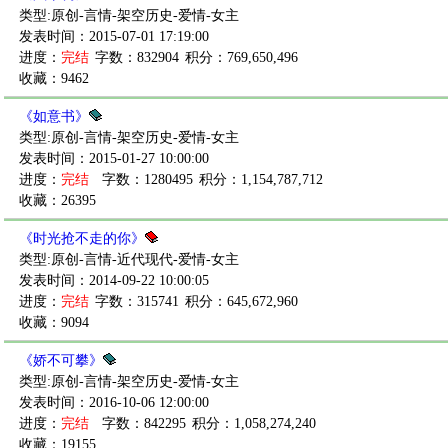
类型:原创-言情-架空历史-爱情-女主
发表时间：2015-07-01 17:19:00
进度：
完结
字数：832904
积分：769,650,496
收藏：9462
《如意书》
类型:原创-言情-架空历史-爱情-女主
发表时间：2015-01-27 10:00:00
进度：
完结
字数：1280495
积分：1,154,787,712
收藏：26395
《时光抢不走的你》
类型:原创-言情-近代现代-爱情-女主
发表时间：2014-09-22 10:00:05
进度：
完结
字数：315741
积分：645,672,960
收藏：9094
《娇不可攀》
类型:原创-言情-架空历史-爱情-女主
发表时间：2016-10-06 12:00:00
进度：
完结
字数：842295
积分：1,058,274,240
收藏：19155