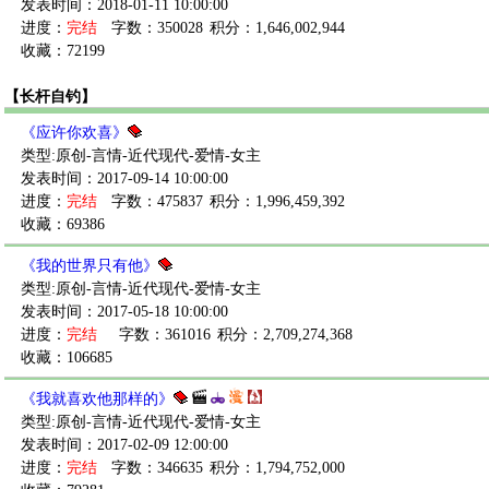
发表时间：2018-01-11 10:00:00
进度：
完结
字数：350028
积分：1,646,002,944
收藏：72199
【长杆自钓】
《应许你欢喜》
类型:原创-言情-近代现代-爱情-女主
发表时间：2017-09-14 10:00:00
进度：
完结
字数：475837
积分：1,996,459,392
收藏：69386
《我的世界只有他》
类型:原创-言情-近代现代-爱情-女主
发表时间：2017-05-18 10:00:00
进度：
完结
字数：361016
积分：2,709,274,368
收藏：106685
《我就喜欢他那样的》
类型:原创-言情-近代现代-爱情-女主
发表时间：2017-02-09 12:00:00
进度：
完结
字数：346635
积分：1,794,752,000