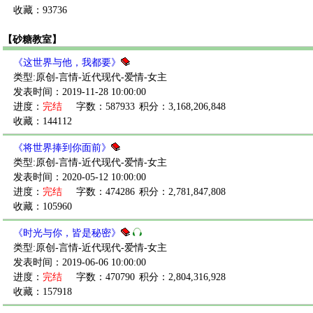
收藏：93736
【砂糖教室】
《这世界与他，我都要》
类型:原创-言情-近代现代-爱情-女主
发表时间：2019-11-28 10:00:00
进度：
完结
字数：587933
积分：3,168,206,848
收藏：144112
《将世界捧到你面前》
类型:原创-言情-近代现代-爱情-女主
发表时间：2020-05-12 10:00:00
进度：
完结
字数：474286
积分：2,781,847,808
收藏：105960
《时光与你，皆是秘密》
类型:原创-言情-近代现代-爱情-女主
发表时间：2019-06-06 10:00:00
进度：
完结
字数：470790
积分：2,804,316,928
收藏：157918