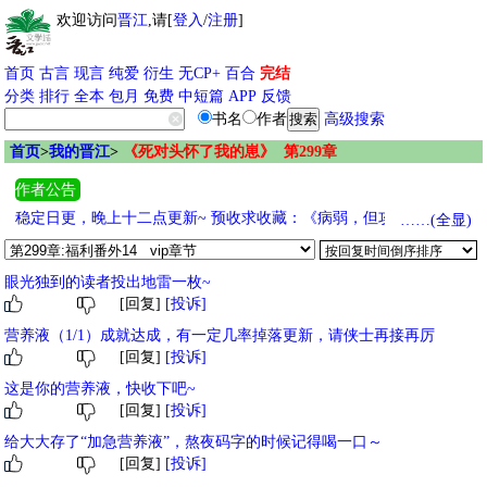
欢迎访问
晋江
,请[
登入
/
注册
]
首页
古言
现言
纯爱
衍生
无CP+
百合
完结
分类
排行
全本
包月
免费
中短篇
APP
反馈
书名
作者
高级搜索
首页
>
我的晋江
>
《死对头怀了我的崽》 第299章
作者公告
稳定日更，晚上十二点更新~ 预收求收藏：《病弱，但攻了顶1 [快
……(全显)
穿]》 《纯情小狗，但被迫扮演渣攻》主攻，单元文 专栏超多完结
文，欢迎食用 《论如何让龙傲天自我攻略》主攻，修真 《标记了主
眼光独到的读者投出地雷一枚~
角攻后》主攻，AA，长发美人攻 《魔尊被假哭包攻了》主攻，修
[回复]
[投诉]
真，穿书 《当我将死对头误认为道侣之后》仙尊攻x妖尊受
营养液（1/1）成就达成，有一定几率掉落更新，请侠士再接再厉
[回复]
[投诉]
这是你的营养液，快收下吧~
[回复]
[投诉]
给大大存了“加急营养液”，熬夜码字的时候记得喝一口～
[回复]
[投诉]