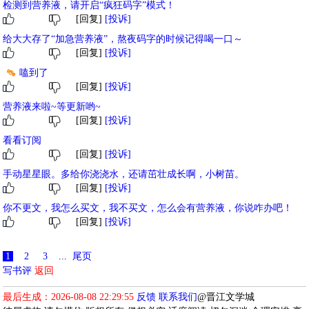
检测到营养液，请开启“疯狂码字”模式！
[回复]
[投诉]
给大大存了“加急营养液”，熬夜码字的时候记得喝一口～
[回复]
[投诉]
嗑到了
[回复]
[投诉]
营养液来啦~等更新哟~
[回复]
[投诉]
看看订阅
[回复]
[投诉]
手动星星眼。多给你浇浇水，还请茁壮成长啊，小树苗。
[回复]
[投诉]
你不更文，我怎么买文，我不买文，怎么会有营养液，你说咋办吧！
[回复]
[投诉]
1
2
3
...
尾页
写书评
返回
最后生成：2026-08-08 22:29:55
反馈
联系我们
@晋江文学城