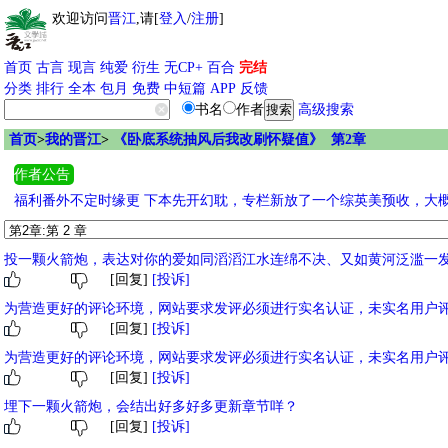
欢迎访问
晋江
,请[
登入
/
注册
]
首页
古言
现言
纯爱
衍生
无CP+
百合
完结
分类
排行
全本
包月
免费
中短篇
APP
反馈
书名
作者
高级搜索
首页
>
我的晋江
>
《卧底系统抽风后我改刷怀疑值》 第2章
作者公告
福利番外不定时缘更 下本先开幻耽，专栏新放了一个综英美预收，大概
投一颗火箭炮，表达对你的爱如同滔滔江水连绵不决、又如黄河泛滥一
[回复]
[投诉]
为营造更好的评论环境，网站要求发评必须进行实名认证，未实名用户
[回复]
[投诉]
为营造更好的评论环境，网站要求发评必须进行实名认证，未实名用户
[回复]
[投诉]
埋下一颗火箭炮，会结出好多好多更新章节咩？
[回复]
[投诉]