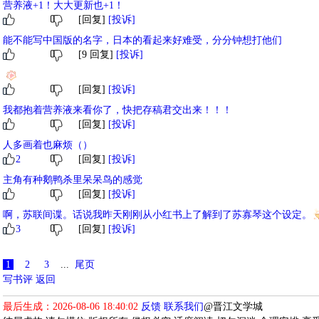
营养液+1！大大更新也+1！
[回复]
[投诉]
能不能写中国版的名字，日本的看起来好难受，分分钟想打他们
[9 回复]
[投诉]
[回复]
[投诉]
我都抱着营养液来看你了，快把存稿君交出来！！！
[回复]
[投诉]
人多画着也麻烦（）
2
[回复]
[投诉]
主角有种鹅鸭杀里呆呆鸟的感觉
[回复]
[投诉]
啊，苏联间谍。话说我昨天刚刚从小红书上了解到了苏寡琴这个设定。
3
[回复]
[投诉]
1
2
3
...
尾页
写书评
返回
最后生成：2026-08-06 18:40:02
反馈
联系我们
@晋江文学城