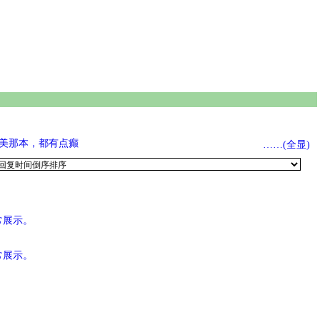
英美那本，都有点癫
……(全显)
常展示。
常展示。