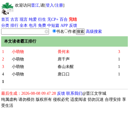
欢迎访问
晋江
,请[
登入
/
注册
]
首页
古言
现言
纯爱
衍生
无CP+
百合
完结
分类
排行
全本
包月
免费
中短篇
APP
反馈
书名
作者
高级搜索
本文读者霸王排行
1
小萌物
畏何未
3
2
小萌物
席千声
1
3
小萌物
春山未醒
1
4
小萌物
唐口口
1
1
最后生成：2026-08-08 09:47:28
反馈
联系我们
@晋江文学城
纯属虚构 请勿模仿 版权所有 侵权必究 适度阅读 切勿沉迷 合理安排 享
受生活