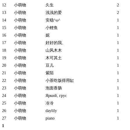
12
小萌物
久生
2
13
小萌物
浅浅的爱
2
14
小萌物
安稳^ω^
1
15
小萌物
小鲤鱼
1
16
小萌物
妮
1
17
小萌物
好好的我、
1
18
小萌物
山风木木
1
19
小萌物
木可其土
1
20
小萌物
豆儿
1
21
小萌物
紫陌
1
22
小萌物
小茶吃饭得用缸
1
23
小萌物
泡面香肠
1
24
小萌物
Яркий, грус
1
25
小萌物
冷冷
1
26
小萌物
daylily
1
27
小萌物
piano
1
1