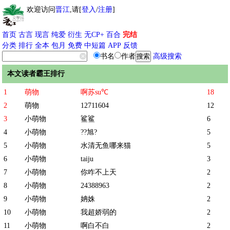
欢迎访问
晋江
,请[
登入
/
注册
]
首页
古言
现言
纯爱
衍生
无CP+
百合
完结
分类
排行
全本
包月
免费
中短篇
APP
反馈
书名
作者
高级搜索
本文读者霸王排行
1
萌物
啊苏su℃
18
2
萌物
12711604
12
3
小萌物
鲨鲨
6
4
小萌物
??旭?
5
5
小萌物
水清无鱼哪来猫
5
6
小萌物
taiju
3
7
小萌物
你咋不上天
2
8
小萌物
24388963
2
9
小萌物
姌姝
2
10
小萌物
我超娇弱的
2
11
小萌物
啊白不白
2