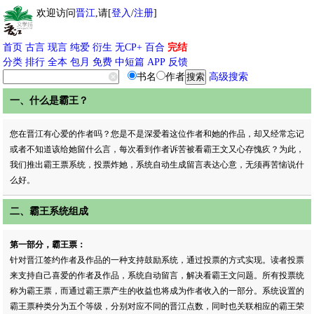
欢迎访问
晋江
,请[
登入
/
注册
]
首页
古言
现言
纯爱
衍生
无CP+
百合
完结
分类
排行
全本
包月
免费
中短篇
APP
反馈
书名
作者
高级搜索
一、什么是霸王？
您在晋江有心爱的作者吗？您是不是深爱着这位作者和她的作品，却又经常忘记
或者不知道该给她留什么言，每次看到作者诉苦被看霸王文又心存愧疚？为此，
我们推出霸王票系统，投票炸她，系统自动生成留言表达心意，无须再苦恼说什
么好。
二、霸王系统组成
第一部分，霸王票：
针对晋江签约作者及作品的一种支持鼓励系统，通过投票的方式实现。读者投票
来支持自己喜爱的作者及作品，系统自动留言，解决看霸王文问题。所有投票统
称为霸王票，而通过霸王票产生的收益也将成为作者收入的一部分。系统设置的
霸王票种类分为五个等级，分别对应不同的晋江点数，同时也关联相应的霸王荣