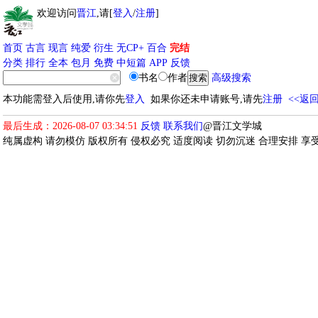
欢迎访问
晋江
,请[
登入
/
注册
]
首页
古言
现言
纯爱
衍生
无CP+
百合
完结
分类
排行
全本
包月
免费
中短篇
APP
反馈
书名
作者
高级搜索
本功能需登入后使用,请你先
登入
如果你还未申请账号,请先
注册
<<返
最后生成：2026-08-07 03:34:51
反馈
联系我们
@晋江文学城
纯属虚构 请勿模仿 版权所有 侵权必究 适度阅读 切勿沉迷 合理安排 享