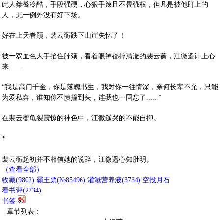
此人桀骜冷酷，手段强硬，心狠手辣且不畏强权，但凡是被他盯上的
人，无一例外没有好下场。
好在上天眷顾，裴云蘅跌下山崖失忆了！
被一双血色大手掐住脖颈，看着眼神都摔清澈的裴云蘅，江微遥计上心
来——
“我是高门千金，你是落魄书生，我对你一往情深，奈何长辈不允，只能
为爱私奔，谁知你不慎撞到头，连我也一同忘了......”
在裴云蘅龟裂震惊的神色中，江微遥哭的不能自抑。
*
裴云蘅起初并不相信她的说辞，江微遥心知肚明。
（查看全部）
收藏
(
9802
)
霸王票(№85496)
灌溉营养液(
3734
)
空投月石
看书评(
2734
)
书签
章节列表：