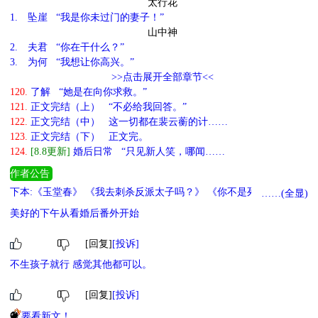
太行花
1.
坠崖 “我是你未过门的妻子！”
山中神
2.
夫君 “你在干什么？”
3.
为何 “我想让你高兴。”
>>点击展开全部章节<<
120.
了解 “她是在向你求救。”
121.
正文完结（上） “不必给我回答。”
122.
正文完结（中） 这一切都在裴云蘅的计……
123.
正文完结（下） 正文完。
124.
[8.8更新]
婚后日常 “只见新人笑，哪闻……
作者公告
下本:《玉堂春》 《我去刺杀反派太子吗？》 《你不是死了吗？！》
……(全显)
完结:真直男vs伪白莲《我的白莲人设不能掉（穿书）》 攻略死对头
美好的下午从看婚后番外开始
《非要攻略死对头吗》
[回复]
[投诉]
不生孩子就行 感觉其他都可以。
[回复]
[投诉]
要看新文！