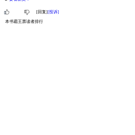
[回复]
[投诉]
本书霸王票读者排行
1
萌物
灼ovo
15
2
萌物
八喜
11
3
小萌物
生吃一整条鱼
9
4
小萌物
ME
7
5
小萌物
雪風
6
6
小萌物
慕须京
5
7
小萌物
81906348
2
8
小萌物
iiiBlue
2
9
小萌物
是漓还是璃
2
10
小萌物
84689690
1
[ 更多排行
等级说明 ]
首页
古言
现言
纯爱
衍生
无CP+
百合
完结
分类
排行
全本
包月
免费
中短篇
APP
反馈
书名
作者
高级搜索