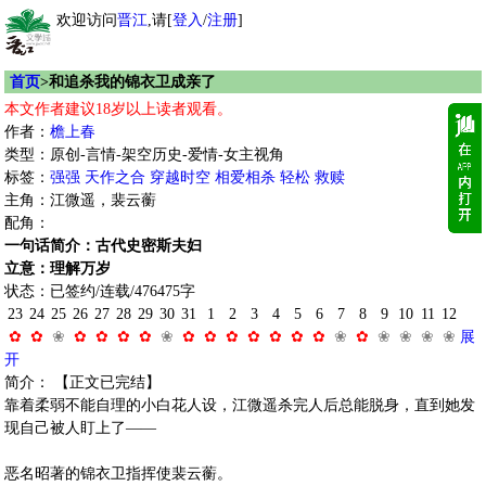
欢迎访问
晋江
,请[
登入
/
注册
]
首页
>和追杀我的锦衣卫成亲了
本文作者建议18岁以上读者观看。
作者：
檐上春
类型：原创-言情-架空历史-爱情-女主视角
标签：
强强
天作之合
穿越时空
相爱相杀
轻松
救赎
主角：江微遥，裴云蘅
配角：
一句话简介：古代史密斯夫妇
立意：理解万岁
状态：已签约/连载/476475字
23
24
25
26
27
28
29
30
31
1
2
3
4
5
6
7
8
9
10
11
12
✿
✿
❀
✿
✿
✿
✿
❀
✿
✿
✿
✿
✿
✿
✿
❀
✿
❀
❀
❀
❀
展
开
简介： 【正文已完结】
靠着柔弱不能自理的小白花人设，江微遥杀完人后总能脱身，直到她发
现自己被人盯上了——
恶名昭著的锦衣卫指挥使裴云蘅。