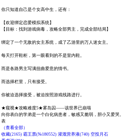
你只知道自己是个女高中生，还有：
【欢迎绑定恋爱模拟系统】
【目标：找到游戏病毒，攻略全部男主，完成全部结局】
绑定了一个无敌的女主系统，成了乙游里的万人迷女主。
每天打开鞋柜，第一眼看到的不是室内鞋。
而是各路男主写满扭曲爱意的情书。
而选择栏里，只有接受。
你被迫选择接受，被迫按照游戏线路进行。
★窥视★攻略难度5★雾岛囚——该世界已崩塌
向你表白的学弟是一个白化病患者，敏感又脆弱，胆小又爱哭。
表
（查看全部）
收藏
(
2165
)
霸王票(№180552)
灌溉营养液(
740
)
空投月石