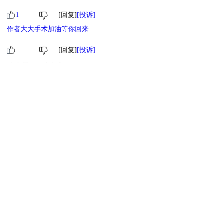
1
[回复]
[投诉]
作者大大手术加油等你回来
[回复]
[投诉]
本书霸王票读者排行
1
小萌物
2
小萌物
3
小萌物
4
小萌物
5
小萌物
6
小萌物
7
小萌物
[ 更多排行
等级说明 ]
首页
古言
现言
纯爱
衍生
无CP+
百合
完结
分类
排行
全本
包月
免费
中短篇
APP
反馈
书名
作者
高级搜索
北京时间：2026-07-30 22:56:20