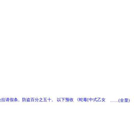
请假条。防盗百分之五十。 以下预收 《蛇毒[中式乙女]》《恶魔诱
……(全显)