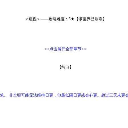
＜窥视＞——攻略难度：5★【该世界已崩塌】
>>点击展开全部章节<<
【纯白】
。 非全职可能无法维持日更，但最低隔日更或会补更。超过三天未更会拉
都会有变动。