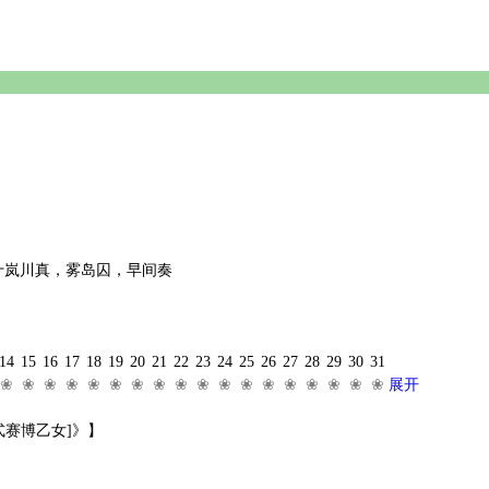
十岚川真，雾岛囚，早间奏
14
15
16
17
18
19
20
21
22
23
24
25
26
27
28
29
30
31
❀
❀
❀
❀
❀
❀
❀
❀
❀
❀
❀
❀
❀
❀
❀
❀
❀
❀
展开
式赛博乙女]》】