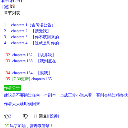
看书评(
291
)
书签
章节列表：
1.
chapters 1（含阅读公告） ……
2.
chapters 2 【接受我】
3.
chapters 3 【你不该回来的……
4.
chapters 4 【这就是对你的……
132.
chapters 132 【坂井秋】
133.
chapters 133 【我到底在……
134.
chapters 134 【恨我】
135.
[7.30更新]
chapters 135 ……
作者公告
建议是不要跳过任何一个副本，当成正常小说来看，否则会错过很多伏笔
捕[乙女]》 一个副本十万字左右，女主为谋略成长型，每个单元设定
作者大大啥时候回来
2
[1 回复]
[投诉]
码字加油，营养液管够！