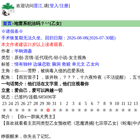
欢迎访问
晋江
,请[
登入
/
注册
]
首页
>地雷系犯法吗？^^[乙女]
※请假条※
手术恢复期无法久坐。回归日期：2026-08-08(2026-07-30留)
本文作者建议21岁以上读者观看。
作者：
半晌酒盏
类型：原创-言情-近代现代-轻小说-女主视角
标签：
情有独钟
边缘恋歌
脑洞
救赎
单元文
乙女向
主角：你——雪野，被病毒入侵的恋爱系统
配角：【雨宫萤子】，坂井秋，？？？，十六夜怜夜（不洁提醒），五
一句话简介：他们活在文字里，他们注视着你
立意：爱自己，爱可以跨越一切
状态：已签约/连载/685696字
23
24
25
26
27
28
29
30
31
1
2
3
4
5
6
7
8
9
10
11
12
13
❀
❀
❀
❀
❀
❀
❀
✿
❀
❀
❀
❀
❀
❀
❀
❀
❀
❀
❀
❀
❀
❀
简介： 【你x一群疯犬男主】
【喜欢就看看主页同类型乙女预收吧《恶魔诱捕[七宗罪乙女]《蛇毒[中
睁眼醒来，你失去了记忆。