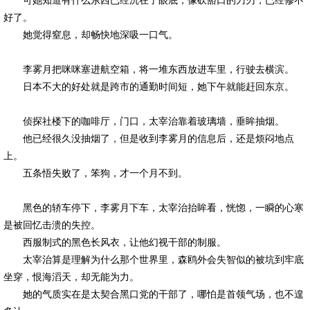
可她知道有什么东西已经沉在了眼底，像砍豁口的刀刃，已经修不
好了。
她觉得窒息，却畅快地深吸一口气。
李雾月把咪咪塞进航空箱，将一堆东西放进车里，行驶去横滨。
日本不大的好处就是跨市的通勤时间短，她下午就能赶回东京。
侦探社楼下的咖啡厅，门口，太宰治靠着玻璃墙，垂眸抽烟。
他已经很久没抽烟了，但是收到李雾月的信息后，还是烦闷地点
上。
五条悟失败了，笨狗，才一个月不到。
黑色的轿车停下，李雾月下车，太宰治抬眸看，恍惚，一瞬的心寒
是被回忆击溃的失控。
西服制式的黑色长风衣，让他幻视干部的制服。
太宰治算是理解为什么那个世界里，森鸥外会失智似的被坑到牢底
坐穿，恨海滔天，却无能为力。
她的气质实在是太契合黑口党的干部了，哪怕是首领气场，也不遑