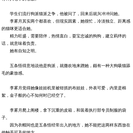
学生们流行狗派猫派之争，他被问了，回来后就兴冲冲问她。
李雾月其实两个都喜欢，但现实因素，她很忙，冷淡独立、距离感
的猫咪更适合她。
精力旺盛，需要陪伴，热情直白，耍宝忠诚的狗狗，建立羁绊的
话，就意味着负责。
她有自知之明。
五条悟得意地说他是狗派，就撒欢地来蹭她，颇有一种大狗吸猫舔
毛的豪放感。
李雾月觉得她像娃娃机里被钳抓的布娃娃，外表可爱，内里是棉
絮，金子般的心不知何时已经空了。
李雾月爬上阁楼，拿下沉重的皮箱，和装着执行部专员制服的袋
子。
因为衣帽间也是五条悟经常出入的地方，她不能把这两样东西放在
他触手可及的地方。