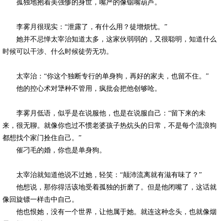
孤独地抱着美强惨的身世，嘴严的像锯嘴葫芦。
李雾月很现实：“泄露了，有什么用？徒增烦忧。”
她并不忌惮太宰治知道太多，这家伙弱弱的，又很聪明，知道什么
时候可以干涉、什么时候徒劳无功。
太宰治：“你这个独断专行的单身狗，再好的家夫，也留不住。”
他的控心术对犟种不管用，疯批会把他创够呛。
李雾月低语，似乎是在说服他，也是在说服自己：“留下来的未
来，很无聊。就像你也过不惯老婆孩子热炕头的日常，不是每个流浪狗
都想找个家门拴住自己。”
催刁毛的婚，你也是单身狗。
太宰治就知道他说不过她，轻笑：“颠沛流离就有滋有味了？”
他想说，那你得活该地受着孤独的折磨了。但是他闭嘴了，这话就
像回旋镖一样击中自己。
他也恨她，没有一个世界，让他属于她。就连这种念头，也就像烟