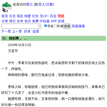
欢迎访问
晋江
,请[
登入
/
注册
]
首页
古言
现言
纯爱
衍生
无CP+
百合
完结
分类
排行
全本
包月
免费
中短篇
APP
反馈
书名
作者
高级搜索
下一章
上一章
目录
设置
52、怨别离 。 ...
2018年10月31日
万圣节
中午，李雾月在厨房热饭吃，把冰箱里昨天剩下的辣鸡爪炖土豆热
一下，拌饭吃。
咪咪闻到香味，眼巴巴地凑过来，安静优雅的蹲坐讨食。
香辣入味，软糯脱骨，他已经熟练掌握高压锅炖肉技巧，菜肴本已
经写了十几页了，全是小红书里学的地道中餐。
她爱吃辣，无辣不欢，五条悟怕辣，抿一口微辣就脸皮通红，就只
好出锅一份后再加辣椒。