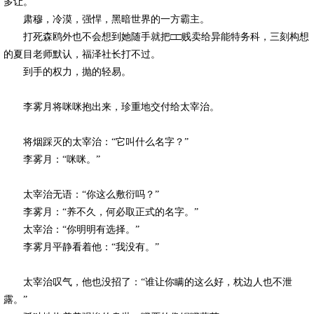
多让。
肃穆，冷漠，强悍，黑暗世界的一方霸主。
打死森鸥外也不会想到她随手就把□□贱卖给异能特务科，三刻构想
的夏目老师默认，福泽社长打不过。
到手的权力，抛的轻易。
李雾月将咪咪抱出来，珍重地交付给太宰治。
将烟踩灭的太宰治：“它叫什么名字？”
李雾月：“咪咪。”
太宰治无语：“你这么敷衍吗？”
李雾月：“养不久，何必取正式的名字。”
太宰治：“你明明有选择。”
李雾月平静看着他：“我没有。”
太宰治叹气，他也没招了：“谁让你瞒的这么好，枕边人也不泄
露。”