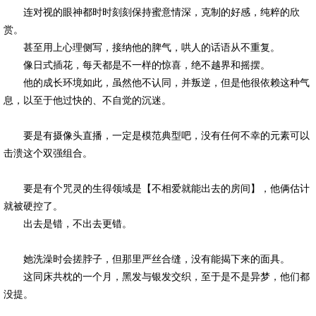
连对视的眼神都时时刻刻保持蜜意情深，克制的好感，纯粹的欣
赏。
甚至用上心理侧写，接纳他的脾气，哄人的话语从不重复。
像日式插花，每天都是不一样的惊喜，绝不越界和摇摆。
他的成长环境如此，虽然他不认同，并叛逆，但是他很依赖这种气
息，以至于他过快的、不自觉的沉迷。
要是有摄像头直播，一定是模范典型吧，没有任何不幸的元素可以
击溃这个双强组合。
要是有个咒灵的生得领域是【不相爱就能出去的房间】，他俩估计
就被硬控了。
出去是错，不出去更错。
她洗澡时会搓脖子，但那里严丝合缝，没有能揭下来的面具。
这同床共枕的一个月，黑发与银发交织，至于是不是异梦，他们都
没提。