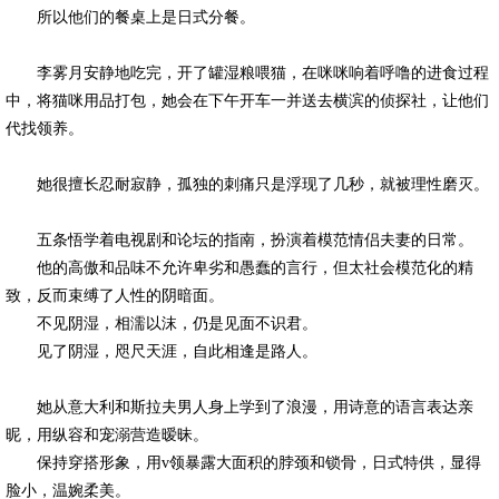
所以他们的餐桌上是日式分餐。
李雾月安静地吃完，开了罐湿粮喂猫，在咪咪响着呼噜的进食过程
中，将猫咪用品打包，她会在下午开车一并送去横滨的侦探社，让他们
代找领养。
她很擅长忍耐寂静，孤独的刺痛只是浮现了几秒，就被理性磨灭。
五条悟学着电视剧和论坛的指南，扮演着模范情侣夫妻的日常。
他的高傲和品味不允许卑劣和愚蠢的言行，但太社会模范化的精
致，反而束缚了人性的阴暗面。
不见阴湿，相濡以沫，仍是见面不识君。
见了阴湿，咫尺天涯，自此相逢是路人。
她从意大利和斯拉夫男人身上学到了浪漫，用诗意的语言表达亲
昵，用纵容和宠溺营造暧昧。
保持穿搭形象，用v领暴露大面积的脖颈和锁骨，日式特供，显得
脸小，温婉柔美。