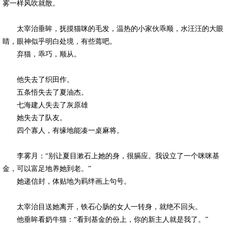
雾一样风吹就散。
太宰治垂眸，抚摸猫咪的毛发，温热的小家伙乖顺，水汪汪的大眼
睛，眼神似乎明白处境，有些蔫吧。
弃猫，乖巧，顺从。
他失去了织田作。
五条悟失去了夏油杰。
七海建人失去了灰原雄
她失去了队友。
四个寡人，有缘地能凑一桌麻将。
李雾月：“别让夏目漱石上她的身，很膈应。我设立了一个咪咪基
金，可以富足地养她到老。”
她递信封，体贴地为羁绊画上句号。
太宰治目送她离开，铁石心肠的女人一转身，就绝不回头。
他垂眸看奶牛猫：“看到基金的份上，你的新主人就是我了。”