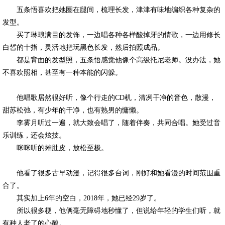
五条悟喜欢把她圈在腿间，梳理长发，津津有味地编织各种复杂的
发型。
买了琳琅满目的发饰，一边唱各种各样酸掉牙的情歌，一边用修长
白皙的十指，灵活地把玩黑色长发，然后拍照成品。
都是背面的发型照，五条悟感觉他像个高级托尼老师。没办法，她
不喜欢照相，甚至有一种本能的闪躲。
他唱歌居然很好听，像个行走的CD机，清冽干净的音色，散漫，
甜苏松弛，有少年的干净，也有熟男的慵懒。
李雾月听过一遍，就大致会唱了，随着伴奏，共同合唱。她受过音
乐训练，还会炫技。
咪咪听的摊肚皮，放松至极。
他看了很多古早动漫，记得很多台词，刚好和她看漫的时间范围重
合了。
其实加上6年的空白，2018年，她已经29岁了。
所以很多梗，他俩毫无障碍地秒懂了，但说给年轻的学生们听，就
有种人老了的心酸。