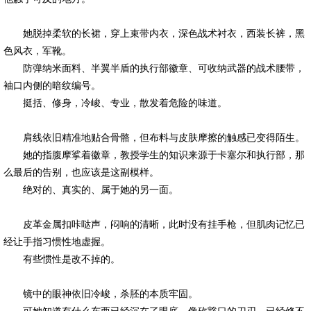
她脱掉柔软的长裙，穿上束带内衣，深色战术衬衣，西装长裤，黑
色风衣，军靴。
防弹纳米面料、半翼半盾的执行部徽章、可收纳武器的战术腰带，
袖口内侧的暗纹编号。
挺括、修身，冷峻、专业，散发着危险的味道。
肩线依旧精准地贴合骨骼，但布料与皮肤摩擦的触感已变得陌生。
她的指腹摩挲着徽章，教授学生的知识来源于卡塞尔和执行部，那
么最后的告别，也应该是这副模样。
绝对的、真实的、属于她的另一面。
皮革金属扣咔哒声，闷响的清晰，此时没有挂手枪，但肌肉记忆已
经让手指习惯性地虚握。
有些惯性是改不掉的。
镜中的眼神依旧冷峻，杀胚的本质牢固。