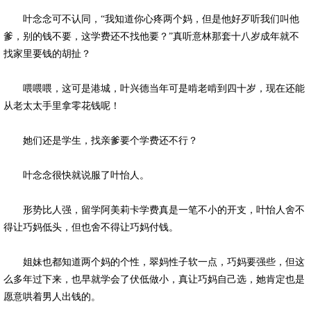
叶念念可不认同，“我知道你心疼两个妈，但是他好歹听我们叫他
爹，别的钱不要，这学费还不找他要？”真听意林那套十八岁成年就不
找家里要钱的胡扯？
喂喂喂，这可是港城，叶兴德当年可是啃老啃到四十岁，现在还能
从老太太手里拿零花钱呢！
她们还是学生，找亲爹要个学费还不行？
叶念念很快就说服了叶怡人。
形势比人强，留学阿美莉卡学费真是一笔不小的开支，叶怡人舍不
得让巧妈低头，但也舍不得让巧妈付钱。
姐妹也都知道两个妈的个性，翠妈性子软一点，巧妈要强些，但这
么多年过下来，也早就学会了伏低做小，真让巧妈自己选，她肯定也是
愿意哄着男人出钱的。