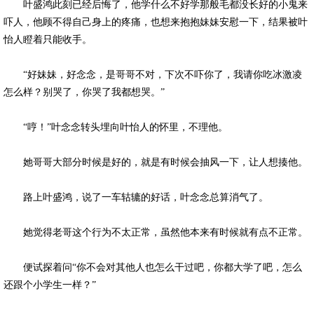
叶盛鸿此刻已经后悔了，他学什么不好学那般毛都没长好的小鬼来
吓人，他顾不得自己身上的疼痛，也想来抱抱妹妹安慰一下，结果被叶
怡人瞪着只能收手。
“好妹妹，好念念，是哥哥不对，下次不吓你了，我请你吃冰激凌
怎么样？别哭了，你哭了我都想哭。”
“哼！”叶念念转头埋向叶怡人的怀里，不理他。
她哥哥大部分时候是好的，就是有时候会抽风一下，让人想揍他。
路上叶盛鸿，说了一车轱辘的好话，叶念念总算消气了。
她觉得老哥这个行为不太正常，虽然他本来有时候就有点不正常。
便试探着问“你不会对其他人也怎么干过吧，你都大学了吧，怎么
还跟个小学生一样？”