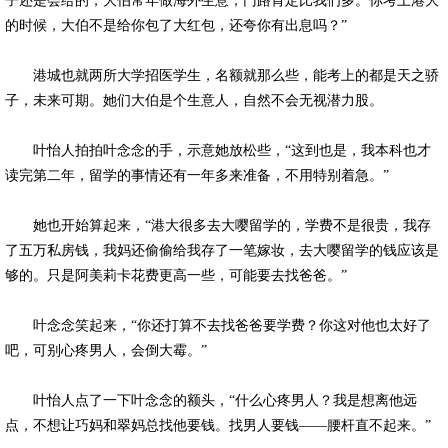
子还是会给的，大伯常年做海外生意，门路肯定比我们多。你考上港大
的时候，大伯不是给你包了大红包，还夸你有出息吗？”
港城也就两所大学招医学生，名额就那么些，能考上的都是天之骄
子，未来可期。她们大伯是个生意人，自然不会无视潜力股。
叶怡人拍拍叶念念的手，示意她放松些，“这到也是，我本科也才
读完第二年，留学的事情还有一年多来准备，不用特别着急。”
她也开始算起来，“港大很多去大嘤留学的，学费不是很贵，我存
了五万私房钱，我妈还偷偷给我存了一笔嫁妆，去大嘤留学的钱应该是
够的。只是阿美莉卡花费更高一些，可能要去找爸爸。”
叶念念笑起来，“你还打算不去找爸爸要学费？你这对他也太好了
吧，可别心疼男人，会倒大霉。”
叶怡人点了一下叶念念的额头，“什么心疼男人？我是想离他远
点，不想让巧妈和翠妈总找他要钱。找男人要钱——腰杆直不起来。”