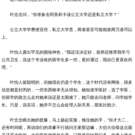
叶念念问，“你准备去阿美莉卡读公立大学还是私立大学？”
公立大学学费便宜些，私立大学贵，两者甚至可能相差两万港币以
上。
叶怡人露出罕见的困恼神色，“我还没决定好，老师还推荐我学习
公共卫生，说这个专业收的留学生多一些，更好通过，我自己更喜欢药
理。”
叶怡人挺聪明的，但她现在仍是个学生，这个时代没有网络，很多
信息都是封闭的，一些东西根本无从得知。她知道学医好，选了学医，
但留学的路怎么走对她来说还是太困难了，她只能去问老师，问学姐学
长。只是，说实话，她并不怎么会处理人际关系，朋友比较少。
叶念念瞧出她的犹豫，马上扬起笑脸，挽住她的手，“你才大二，
还有时间呢，再说咱们的亲爹不行就问主家那边嘛，大伯大伯母这点面