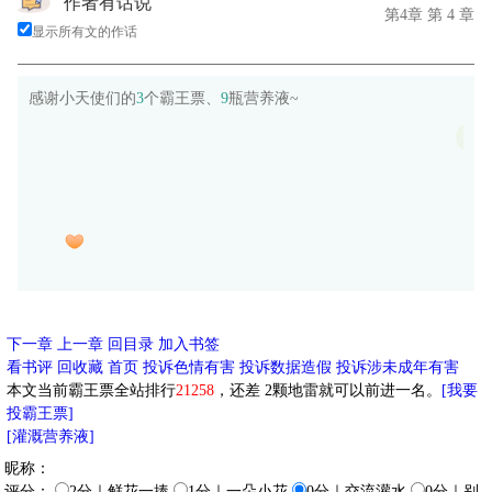
作者有话说
第4章 第 4 章
显示所有文的作话
感谢小天使们的
3
个霸王票、
9
瓶营养液~
有
芋
下一章
上一章
回目录
加入书签
看书评
回收藏
首页
投诉色情有害
投诉数据造假
投诉涉未成年有害
本文当前霸王票全站排行
21258
，还差
2
颗地雷就可以前进一名。
[我要
投霸王票]
[灌溉营养液]
昵称：
评分：
2分｜鲜花一捧
1分｜一朵小花
0分｜交流灌水
0分｜别