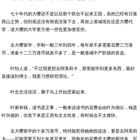
七十年代的大嘤还不是以后那个联合不起来王国，虽然已经有日落
西山之势，但到底还没有彻底没落下去，再加上港城现在还是大嘤代
管，读大嘤的大学更方便一些也更加便宜些。
去大嘤留学，学制一般三年到四年，每年差不多需要花费三万港
币，准备十二三万港币就差不多了，是一般港城中产阶级的首选。
叶怡人道，“不过我更想去阿美莉卡，那里能学到更多东西，最好
直接读到博士，我更习惯研究理论。”
叶念念没说话，脑子马上开始思索起来。
叶家有钱，读书是正事，一般来说读书的花费会由叶兴德出，钱是
叶兴德的，但发下来是正房旬太太给发，有时候会不太痛快。
去大嘤留学的十多万港币，绝对能惹得她抱怨连连，要是去阿美莉
卡——可能需要五到七年甚至更长，而每年的花费是大嘤的两倍多，可