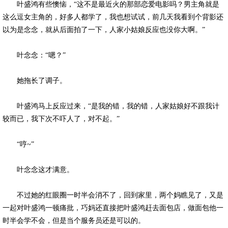
叶盛鸿有些懊恼，“这不是最近火的那部恋爱电影吗？男主角就是
这么逗女主角的，好多人都学了，我也想试试，前几天我看到个背影还
以为是念念，就从后面拍了一下，人家小姑娘反应也没你大啊。”
叶念念：“嗯？”
她拖长了调子。
叶盛鸿马上反应过来，“是我的错，我的错，人家姑娘好不跟我计
较而已，我下次不吓人了，对不起。”
“哼~”
叶念念这才满意。
不过她的红眼圈一时半会消不了，回到家里，两个妈瞧见了，又是
一起对叶盛鸿一顿痛批，巧妈还直接把叶盛鸿赶去面包店，做面包他一
时半会学不会，但是当个服务员还是可以的。