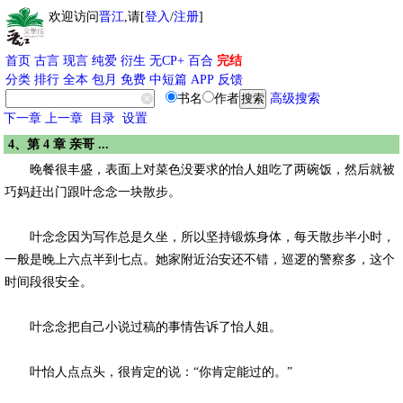
欢迎访问
晋江
,请[
登入
/
注册
]
首页
古言
现言
纯爱
衍生
无CP+
百合
完结
分类
排行
全本
包月
免费
中短篇
APP
反馈
书名
作者
高级搜索
下一章
上一章
目录
设置
4、第 4 章 亲哥 ...
晚餐很丰盛，表面上对菜色没要求的怡人姐吃了两碗饭，然后就被
巧妈赶出门跟叶念念一块散步。
叶念念因为写作总是久坐，所以坚持锻炼身体，每天散步半小时，
一般是晚上六点半到七点。她家附近治安还不错，巡逻的警察多，这个
时间段很安全。
叶念念把自己小说过稿的事情告诉了怡人姐。
叶怡人点点头，很肯定的说：“你肯定能过的。”