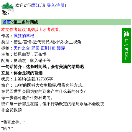
欢迎访问
晋江
,请[
登入
/
注册
]
首页
>第二条时间线
本文作者建议18岁以上读者观看。
作者：
疯狂的草根
类型：衍生-言情-近代现代-轻小说-女主视角
标签：
天作之合
咒回
正剧
HE
漫穿
主角：松尾由梨，五条悟
配角：夏油杰，家入硝子等
一句话简介：这条时间线，会有美满的结局吧
立意：你会是我的首选
状态：未签约/连载/127305字
简介： 19岁的医科大女生胎穿,很俗套的方式。
在咒回世界会因为她的到来产生什么新的分支?
每一步都可能产生数种走向。
或许每一步都是在赌，但不行动既定的结局永远不会改变
非全员救赎
“我喜欢你。”
“哈？”