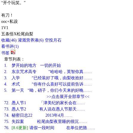
“开个玩笑。”
有刀！
ooc+私设
1V1
五条悟X松尾由梨
收藏
(
46
)
灌溉营养液(
6
)
空投月石
看书评(
1
)
书签
章节列表：
1.
梦开始的地方 一切的开始
2.
东京咒术高专 “哈哈哈，英智你真……
3.
入学 “已经装好了哦，由梨收拾好……
4.
术式 “你有什么喜好可以提前告诉……
5.
第一天 “呦，硝子，你们今天来的好晚……
>>点击展开全部章节<<
72.
愚人节1 「津美纪的家长会在……
73.
愚人节2 有人说在愚人节那天……
74.
秘密日志22 2013年4月……
75.
失踪案 松尾由梨夜里睡的很沉……
76.
[8.6更新]
请假一段时间 在单位把胳……