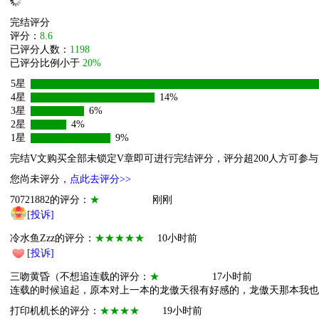
完结评分
评分：
8.6
已评分人数：
1198
已评分比例小于
20%
5星
4星
14%
3星
6%
2星
4%
1星
9%
完结V文购买全部未锁定V章即可进行完结评分，评分超200人方可参
您尚未评分，
点此去评分>>
70721882的评分：
★
刚刚
[投诉]
冷水鱼Zzz的评分：
★★★★★
10小时前
[投诉]
三吻黄昏（不想追连载的评分：
★
17小时前
连载的时候追起，原本对上一本的龙傲天很有好感的，龙傲天那本我也
打印机机长的评分：
★★★★
19小时前