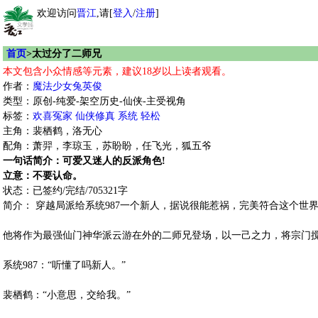
欢迎访问
晋江
,请[
登入
/
注册
]
首页
>太过分了二师兄
本文包含小众情感等元素，建议18岁以上读者观看。
作者：
魔法少女兔英俊
类型：原创-纯爱-架空历史-仙侠-主受视角
标签：
欢喜冤家
仙侠修真
系统
轻松
主角：裴栖鹤，洛无心
配角：萧羿，李琼玉，苏盼盼，任飞光，狐五爷
一句话简介：可爱又迷人的反派角色!
立意：不要认命。
状态：已签约/完结/705321字
简介： 穿越局派给系统987一个新人，据说很能惹祸，完美符合这个世
他将作为最强仙门神华派云游在外的二师兄登场，以一己之力，将宗门
系统987：“听懂了吗新人。”
裴栖鹤：“小意思，交给我。”