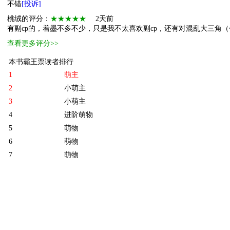
不错
[投诉]
桃绒的评分：
★★★★★
2天前
有副cp的，着墨不多不少，只是我不太喜欢副cp，还有对混乱大三角（包
查看更多评分>>
本书霸王票读者排行
1
萌主
2
小萌主
3
小萌主
4
进阶萌物
5
萌物
6
萌物
7
萌物
8
萌物
9
萌物
10
萌物
[ 更多排行
等级说明 ]
首页
古言
现言
纯爱
衍生
无CP+
百合
完结