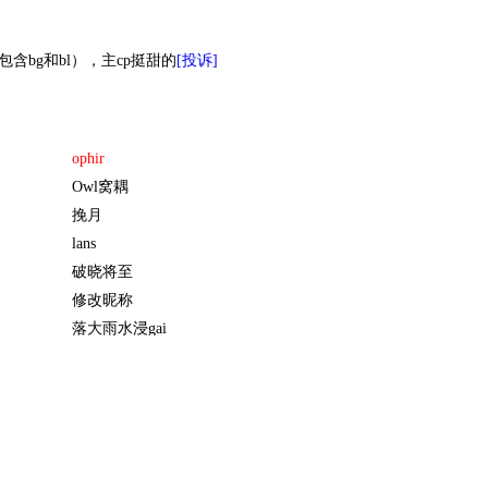
含bg和bl），主cp挺甜的
[投诉]
ophir
Owl窝耦
挽月
lans
破晓将至
修改昵称
落大雨水浸gai
绿狐狸
至纯至善周钱钱
August