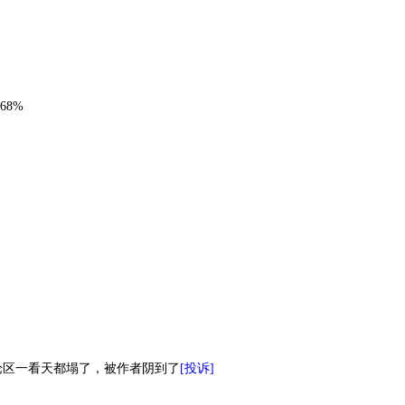
68%
论区一看天都塌了，被作者阴到了
[投诉]