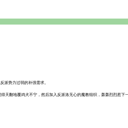
界反派势力过弱的补强需求。
搅得天翻地覆鸡犬不宁，然后加入反派洛无心的魔教组织，轰轰烈烈惹下