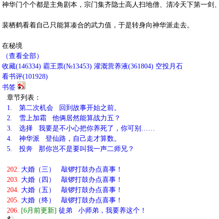
神华门个个都是主角剧本，宗门集齐隐士高人扫地僧、清冷天下第一剑
裴栖鹤看着自己只能算凑合的武力值，于是转身向神华派走去。
在秘境
（查看全部）
收藏
(
146334
)
霸王票(№13453)
灌溉营养液(
361804
)
空投月石
看书评(
101928
)
书签
章节列表：
1.
第二次机会 回到故事开始之前。
2.
雪上加霜 他俩居然能算战力五？
3.
选择 我要是不小心把你养死了，你可别……
4.
神华派 登仙路，自己走才算数。
5.
投奔 那你岂不是要叫我一声二师兄？
202.
大婚（三） 敲锣打鼓办点喜事！
203.
大婚（四） 敲锣打鼓办点喜事！
204.
大婚（五） 敲锣打鼓办点喜事！
205.
大婚（终） 敲锣打鼓办点喜事！
206.
[6月前更新]
徒弟 小师弟，我要养这个！