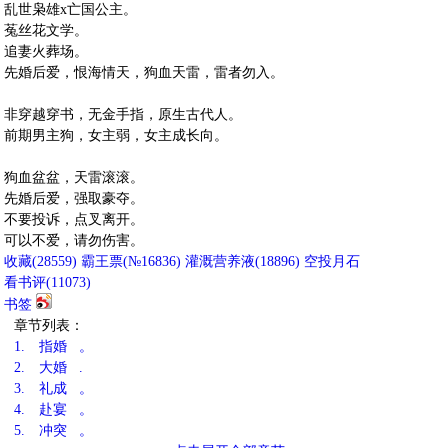
乱世枭雄x亡国公主。
菟丝花文学。
追妻火葬场。
先婚后爱，恨海情天，狗血天雷，雷者勿入。
非穿越穿书，无金手指，原生古代人。
前期男主狗，女主弱，女主成长向。
狗血盆盆，天雷滚滚。
先婚后爱，强取豪夺。
不要投诉，点叉离开。
可以不爱，请勿伤害。
收藏
(
28559
)
霸王票(№16836)
灌溉营养液(
18896
)
空投月石
看书评(
11073
)
书签
章节列表：
1.
指婚 。
2.
大婚 .
3.
礼成 。
4.
赴宴 。
5.
冲突 。