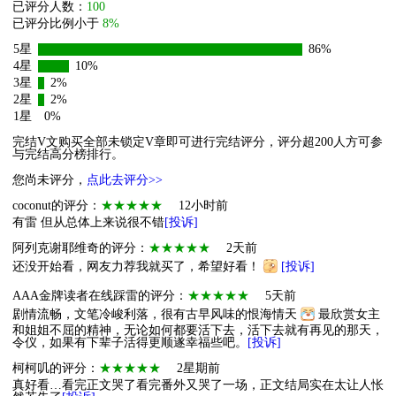
已评分人数：
100
已评分比例小于
8%
5星
86%
4星
10%
3星
2%
2星
2%
1星
0%
完结V文购买全部未锁定V章即可进行完结评分，评分超200人方可参
与完结高分榜排行。
您尚未评分，
点此去评分>>
coconut的评分：
★★★★★
12小时前
有雷 但从总体上来说很不错
[投诉]
阿列克谢耶维奇的评分：
★★★★★
2天前
还没开始看，网友力荐我就买了，希望好看！
[投诉]
AAA金牌读者在线踩雷的评分：
★★★★★
5天前
剧情流畅，文笔冷峻利落，很有古早风味的恨海情天
最欣赏女主
和姐姐不屈的精神，无论如何都要活下去，活下去就有再见的那天，
令仪，如果有下辈子活得更顺遂幸福些吧。
[投诉]
柯柯叽的评分：
★★★★★
2星期前
真好看…看完正文哭了看完番外又哭了一场，正文结局实在太让人怅