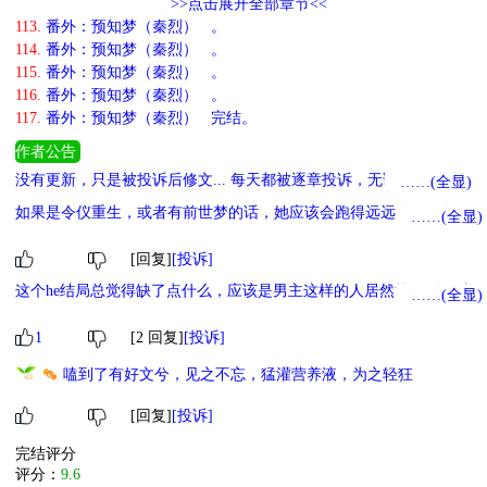
>>点击展开全部章节<<
113.
番外：预知梦（秦烈） 。
114.
番外：预知梦（秦烈） 。
115.
番外：预知梦（秦烈） 。
116.
番外：预知梦（秦烈） 。
117.
番外：预知梦（秦烈） 完结。
作者公告
没有更新，只是被投诉后修文... 每天都被逐章投诉，无语了已经。
……(全显)
如果是令仪重生，或者有前世梦的话，她应该会跑得远远的吧。每次
……(全显)
看到她带着天真的憧憬去冀州，还有那跟驸马一生一世一双人的闺中
梦，都想跳进书中大喊公主快跑，前路就是命运的暴风雨了
正文那
[回复]
[投诉]
么多男人爱慕她，却没有一份健全纯净全心全意属于她的爱，真是飘
这个he结局总觉得缺了点什么，应该是男主这样的人居然能得到好结
……(全显)
花飞絮的一生
局的不爽吧
1
[2 回复]
[投诉]
嗑到了有好文兮，见之不忘，猛灌营养液，为之轻狂
[回复]
[投诉]
完结评分
评分：
9.6