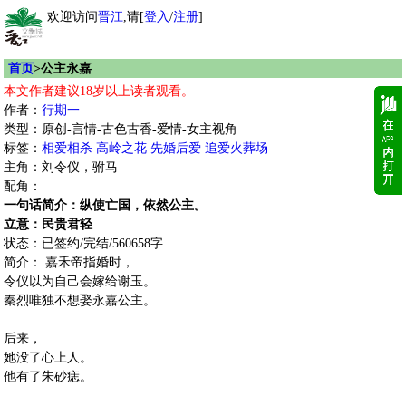
欢迎访问
晋江
,请[
登入
/
注册
]
首页
>公主永嘉
本文作者建议18岁以上读者观看。
作者：
行期一
类型：原创-言情-古色古香-爱情-女主视角
标签：
相爱相杀
高岭之花
先婚后爱
追爱火葬场
主角：刘令仪，驸马
配角：
一句话简介：纵使亡国，依然公主。
立意：民贵君轻
状态：已签约/完结/560658字
简介： 嘉禾帝指婚时，
令仪以为自己会嫁给谢玉。
秦烈唯独不想娶永嘉公主。
后来，
她没了心上人。
他有了朱砂痣。