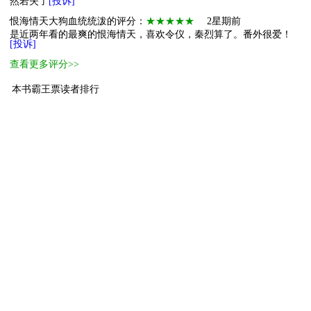
然若失了
[投诉]
恨海情天大狗血统统泼的评分：
★★★★★
2星期前
是近两年看的最爽的恨海情天，喜欢令仪，秦烈算了。番外很爱！
[投诉]
查看更多评分>>
本书霸王票读者排行
1
终极萌主
我沉思的样
510
2
小萌主
吃饭睡觉打豆
100
3
进阶萌物
yingxuejue
50
4
进阶萌物
Ling Fang
50
5
萌物
吃饭睡觉不打豆
33
6
萌物
君须记
30
7
萌物
阿九。
27
8
萌物
甜甜兮
26
9
萌物
狮子歌歌
23
10
萌物
CChao
20
[ 更多排行
等级说明 ]