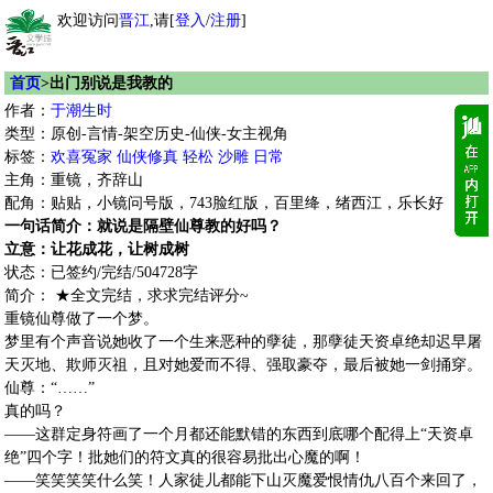
欢迎访问
晋江
,请[
登入
/
注册
]
首页
>出门别说是我教的
作者：
于潮生时
类型：原创-言情-架空历史-仙侠-女主视角
标签：
欢喜冤家
仙侠修真
轻松
沙雕
日常
主角：重镜，齐辞山
配角：贴贴，小镜问号版，743脸红版，百里绛，绪西江，乐长好
一句话简介：就说是隔壁仙尊教的好吗？
立意：让花成花，让树成树
状态：已签约/完结/504728字
简介： ★全文完结，求求完结评分~
重镜仙尊做了一个梦。
梦里有个声音说她收了一个生来恶种的孽徒，那孽徒天资卓绝却迟早屠
天灭地、欺师灭祖，且对她爱而不得、强取豪夺，最后被她一剑捅穿。
仙尊：“……”
真的吗？
——这群定身符画了一个月都还能默错的东西到底哪个配得上“天资卓
绝”四个字！批她们的符文真的很容易批出心魔的啊！
——笑笑笑笑什么笑！人家徒儿都能下山灭魔爱恨情仇八百个来回了，