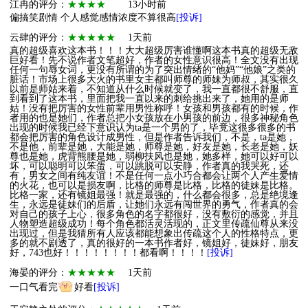
江冉的评分：
★★★★
13小时前
偏搞笑剧情 个人感觉感情浓度不算很高
[投诉]
云肆的评分：
★★★★★
1天前
真的超级喜欢这本书！！！大大超级厉害谁懂啊这本书真的超级无敌
巨好看！先不说作者文笔超好，作者的女性意识很高！全文没有出现
任何一句辱女词，更没有所谓的为了突出情绪的“他妈”“他娘”之类的
脏话！市场上很多大火的书里女主都叫师尊的师妹为师叔，其实很久
以前是师姑来着，不知道从什么时候就变了，我一直都很不舒服，直
到看到了这本书，里面把我一直以来的刺给挑出来了，她用的是师
姑！没有把厉害的女性前辈用男性称呼！女孩和男孩都有的时候，作
者用的也是她们，作者总把小女孩放在小男孩的前边，很多神秘角色
出现的时候我已经下意识认为ta是一个男的了，毕竟这很多很多的书
都会把厉害的角色设计成男性，但是作者告诉我们，不是，ta是她，
不是他，前辈是她，大能是她，师尊是她，好友是她，长老是她，妖
尊也是她，虎背熊腰是她，弱柳扶风也是她，她多样，她可以好可以
坏，可以聪明可以笨蛋，可以跳脱可以安静，作者真的我哭死，还
有，男女之间有纯友谊！不是任何一点小巧合都会让两个人产生爱情
的火花，也可以是损友啊，比格的师尊是比格，比格的徒妹是比格。
比格一家，还有镜姐最强！就是最强的，什么都会很多，总是绝境逢
生，永远是徒妹们的后盾，让她们永远有闯世界的勇气，作者真的会
对自己的孩子上心，很多角色的名字都很好，没有敷衍的感觉，并且
人物塑造超级成功！每个角色都活灵活现的，正文里传疏仙尊从来没
出现过，但是我猜所有人应该都能想象出传疏这个人的性格特点，更
多的就不剧透了，真的很好的一本书作者好，镜姐好，徒妹好，朋友
好，743也好！！！！！！！！都看啊！！！！
[投诉]
海晏的评分：
★★★★★
1天前
一口气看完
好看
[投诉]