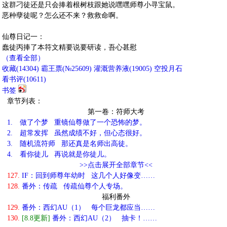
这群刁徒还是只会捧着根树枝跟她说嘿嘿师尊小寻宝鼠。
恶种孽徒呢？怎么还不来？救救命啊。
仙尊日记一：
蠢徒丙捧了本符文精要说要研读，吾心甚慰
（查看全部）
收藏
(
14304
)
霸王票(№25609)
灌溉营养液(
19005
)
空投月石
看书评(
10611
)
书签
章节列表：
第一卷：符师大考
1.
做了个梦 重镜仙尊做了一个恐怖的梦。
2.
超常发挥 虽然成绩不好，但心态很好。
3.
随机流符师 那还真是名师出高徒。
4.
看你徒儿 再说就是你徒儿。
>>点击展开全部章节<<
127.
IF：回到师尊年幼时 这几个人好像变……
128.
番外：传疏 传疏仙尊个人专场。
福利番外
129.
番外：西幻AU（1） 每个巨龙都应当……
130.
[8.8更新]
番外：西幻AU（2） 抽卡！……