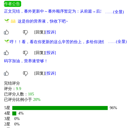
作者公告
正文完结，番外更新中～番外顺序暂定为：从前篇→后来篇→if线篇
……(全显)
→福利番外篇（具体见116章作话） 已完结仙侠：《这事大小姐怎么
这是你的营养液，快收下吧~
说》 下本待开：仙侠《在前男友葬礼上邂逅了现男友》 星际军校
《穿游但剧情全跳过了[星际军校]》
[回复]
[投诉]
……(全显)
哼！！看，看在你更新的这么辛苦的份上，多给你浇些营养液！
要，要加油哦！！！
[回复]
[投诉]
码字加油，营养液管够！
[回复]
[投诉]
完结评分
评分：
9.9
已评分人数：
105
已评分比例小于
20%
5星
96%
4星
4%
3星
0%
2星
0%