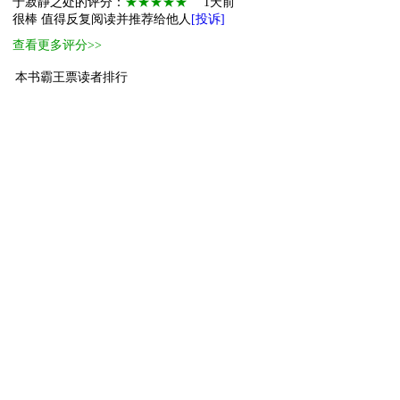
于寂静之处的评分：
★★★★★
1天前
很棒 值得反复阅读并推荐给他人
[投诉]
查看更多评分>>
本书霸王票读者排行
1
小萌主
噜啦噜啦噜
110
2
进阶萌物
四个二带俩
71
3
萌物
酥幼
47
4
萌物
辩机
44
5
萌物
何意味
40
6
萌物
有心善的女菩萨
40
7
萌物
下面我简单喵两
26
8
萌物
健康小赵
22
9
萌物
碰碰狐
20
10
萌物
回首是经年
20
[ 更多排行
等级说明 ]
首页
古言
现言
纯爱
衍生
无CP+
百合
完结
分类
排行
全本
包月
免费
中短篇
APP
反馈