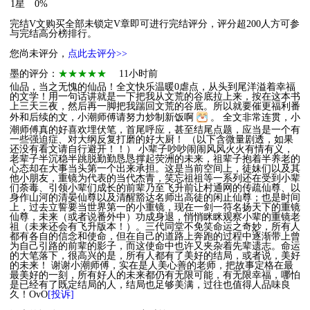
1星
0%
完结V文购买全部未锁定V章即可进行完结评分，评分超200人方可参
与完结高分榜排行。
您尚未评分，
点此去评分>>
墨的评分：
★★★★★
11小时前
仙品，当之无愧的仙品！全文快乐温暖0虐点，从头到尾洋溢着幸福
的文学！用一句话讲就是一下把我从文荒的谷底拉上来，按在这本书
上三天三夜，然后再一脚把我踹回文荒的谷底。所以就要催更福利番
外和后续的文，小潮师傅请努力炒制新饭啊
。 全文非常连贯，小
潮师傅真的好喜欢埋伏笔，首尾呼应，甚至结尾点题，应当是一个有
一些强迫症、对大纲反复打磨的好大厨！ （以下含微量剧透，如果
还没有看文请自行避开！！） 小辈子吵吵闹闹风风火火有情有义，
老辈子半沉稳半跳脱勤勤恳恳撑起荧洲的未来，祖辈子抱着半养老的
心态却在大事当头第一个出来承担。这是当前空间上，徒妹们以及其
他小朋友，重镜为代表的当代杰青，笑忘祖祖等一系列还在受到小辈
们荼毒、引领小辈们成长的前辈乃至飞升前让村通网的传疏仙尊、以
身作山河的清晏仙尊以及清醒豁达名师出高徒的闲止仙尊；也是时间
上，过去立誓要当世界第一的小重镜，现在一剑一符名扬天下的重镜
仙尊，未来（或者说番外中）功成身退，悄悄眯眯观察小辈的重镜老
祖（未来还会有飞升版本！）。三代同堂不免笑命运之奇妙，所有人
都有各自的信念和使命，但在自己的道路上奔跑的过程中逐渐带上曾
为自己引路的前辈的影子，而这使命中也许又夹杂着先辈遗志。命运
的大笔落下，很高兴的是，所有人都有了美好的结局，或者说，美好
的未来！ 谢谢小潮师傅，实在是人美心善的老师，把故事定格在最
最美好的一刻，所有好人的未来都仍有无限可能，有无限幸福，哪怕
是已经有了既定结局的人，结局也足够美满，过往也值得人品味良
久！OvO
[投诉]