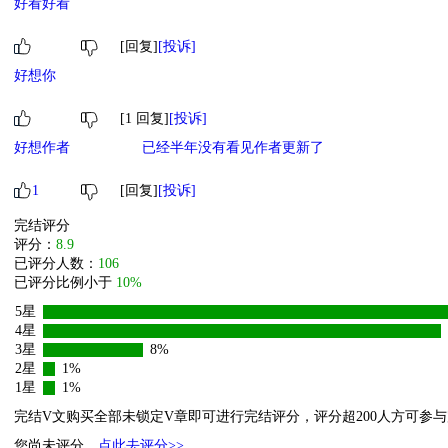
好看好看
[回复]
[投诉]
好想你
[1 回复]
[投诉]
好想作者
已经半年没有看见作者更新了
1
[回复]
[投诉]
完结评分
评分：
8.9
已评分人数：
106
已评分比例小于
10%
5星
4星
3星
8%
2星
1%
1星
1%
完结V文购买全部未锁定V章即可进行完结评分，评分超200人方可参
您尚未评分，
点此去评分>>