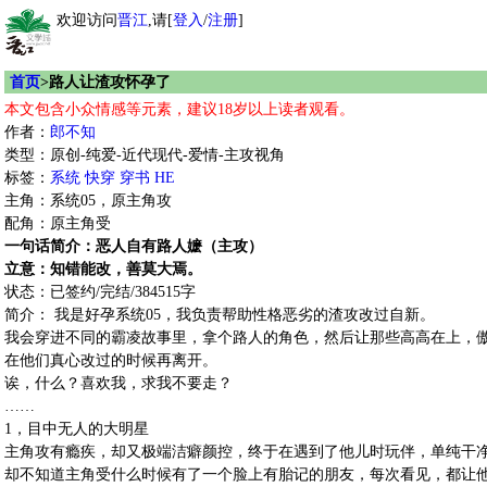
欢迎访问
晋江
,请[
登入
/
注册
]
首页
>路人让渣攻怀孕了
本文包含小众情感等元素，建议18岁以上读者观看。
作者：
郎不知
类型：原创-纯爱-近代现代-爱情-主攻视角
标签：
系统
快穿
穿书
HE
主角：系统05，原主角攻
配角：原主角受
一句话简介：恶人自有路人嬷（主攻）
立意：知错能改，善莫大焉。
状态：已签约/完结/384515字
简介： 我是好孕系统05，我负责帮助性格恶劣的渣攻改过自新。
我会穿进不同的霸凌故事里，拿个路人的角色，然后让那些高高在上，
在他们真心改过的时候再离开。
诶，什么？喜欢我，求我不要走？
……
1，目中无人的大明星
主角攻有瘾疾，却又极端洁癖颜控，终于在遇到了他儿时玩伴，单纯干
却不知道主角受什么时候有了一个脸上有胎记的朋友，每次看见，都让