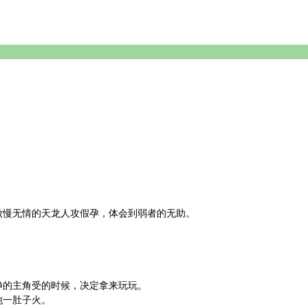
傲慢无情的天龙人攻假孕，体会到弱者的无助。
净的主角受的时候，决定拿来玩玩。
他一肚子火。