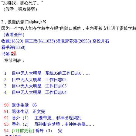
“别碰我，恶心死了。”
（假孕，强攻装弱）
2，傲慢的豪门alpha少爷
因为一个“穷人能在学校生存吗”的随口赌约，主角受被安排进了贵族学
（查看全部）
收藏
(
18529
)
霸王票(№11033)
灌溉营养液(
20955
)
空投月石
看书评(
8350
)
书签
章节列表：
1.
目中无人大明星 系统05的工作日志0……
2.
目中无人大明星 工作日志02
3.
目中无人大明星 工作日志03
4.
目中无人大明星 工作日志04
90.
退休生活 05
91.
退休生活 正文完
92.
番外（1） 主要带崽，邪神出现捣乱
93.
番外（2） 邪神制造梦境，主神换身份……
94.
[7月前更新]
番外（3） 完