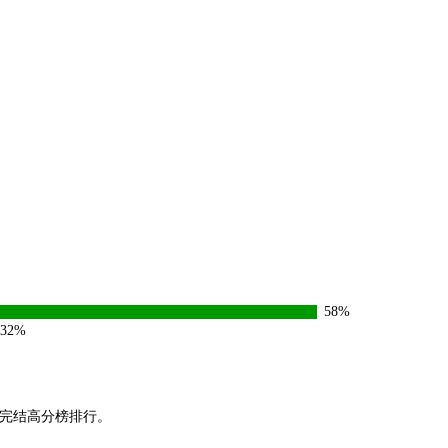
58%
32%
与完结高分榜排行。