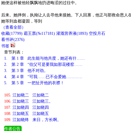
她便这样被他轻飘飘地扔进晦涩的过往中。
后来。她摔倒，执拗让人去寻他来接她。下人回禀，他正与那救命恩人
她等到血都凝固，等到
（查看全部）
收藏
(
17799
)
霸王票(№117181)
灌溉营养液(
1893
)
空投月石
看书评(
2376
)
书签
章节列表：
1.
第 1 章 此生能与他共度，她还有什……
2.
第 2 章 “伯父可是要我如那花楼窑……
3.
第 3 章 他不对劲。
4.
第 4 章 “可我……已不会爱她…………
5.
第 5 章 一把扯开他的衣襟！
105.
江如晓二 江如晓二
106.
江如晓三 江如晓三。
107.
江如晓四 江如晓四
108.
江如晓五 江如晓五
109.
江如晓终 来日，方长啊。
作者公告