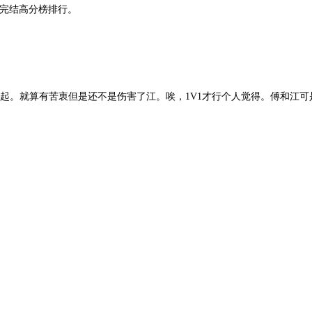
与完结高分榜排行。
起。就算有苦衷但是还不是伤害了江。唉，1V1才行个人觉得。傅和江
今天也放晴
蝙(胖宝宝)
汪萨萨
桃酥饼