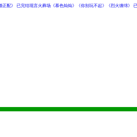
婚正配》 已完结现言火葬场《慕色灿灿》《你别玩不起》《烈火缠绵》 