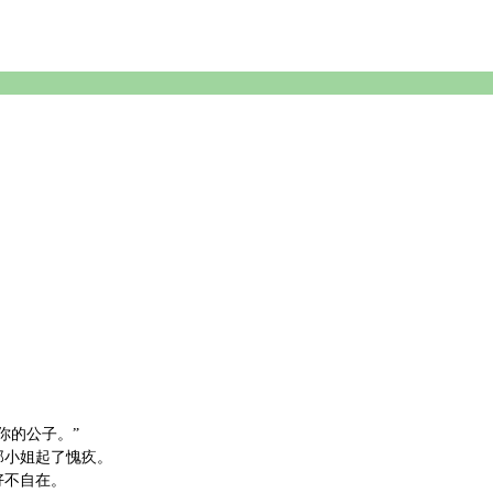
你的公子。”
那小姐起了愧疚。
好不自在。