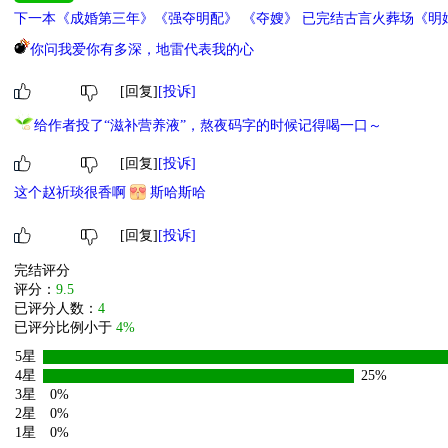
下一本《成婚第三年》《强夺明配》 《夺嫂》 已完结古言火葬场《明
你问我爱你有多深，地雷代表我的心
[回复]
[投诉]
给作者投了“滋补营养液”，熬夜码字的时候记得喝一口～
[回复]
[投诉]
这个赵祈琰很香啊
斯哈斯哈
[回复]
[投诉]
完结评分
评分：
9.5
已评分人数：
4
已评分比例小于
4%
5星
4星
25%
3星
0%
2星
0%
1星
0%