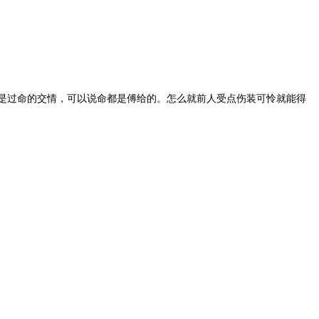
可是过命的交情，可以说命都是傅给的。怎么就前人受点伤装可怜就能得
14
4
4
3