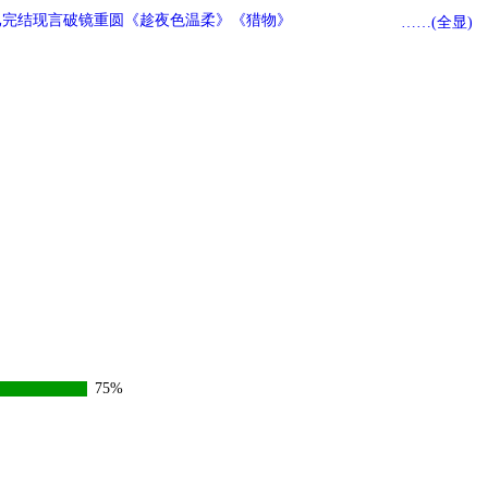
已完结现言破镜重圆《趁夜色温柔》《猎物》
……(全显)
75%