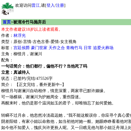
欢迎访问
晋江
,请[
登入
/
注册
]
首页
>被清冷竹马抛弃后
本文作者建议18岁以上读者观看。
作者：
林浮光
类型：原创-言情-古色古香-爱情-女主视角
标签：
宫廷侯爵
豪门世家
天作之合
青梅竹马
日常
追爱火葬场
主角：柳惜月，谢澜川
配角：
一句话简介：他们都行，偏他不行？当他死了吗
立意：真诚待人
状态：已签约/完结/475526字
简介： 【正文完结，番外更新中~】
柳惜月与谢澜川自幼相伴，情意深重，两家早已默许姻缘。
可一场横祸，谢澜川为护她周全，重伤昏迷。
再醒来时，他仍是那个温润如玉的君子，却唯独忘了如何爱她。
转瞬不过月余，他忽然冷淡疏远她，“我不能这般误你，你应寻个真心爱
阴差阳错，有家小姐以命救他，如当初他对她一般。她眼睁睁看着他对
如今他不知爱人，愧疚兴许更拴人呢。又一日瞧见他与那小姐泛舟湖上