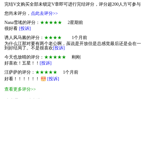
完结V文购买全部未锁定V章即可进行完结评分，评分超200人方可参
您尚未评分，
点此去评分>>
Nana雪瑤的评分：
★★★★★
2星期前
很好看
[投诉]
诱人风马酱的评分：
★★★★
1个月前
为什么江那对要有两个老公啊，虽说是开放但是总感觉最后还是会在一
到好结局了。不是很喜欢
[投诉]
今天也放晴的评分：
★★★★★
刚刚
好喜欢！五星！！
[投诉]
汪萨萨的评分：
★★★★★
1个月前
好看！！！！！！
[投诉]
查看更多评分>>
本书霸王票读者排行
1
萌物
2
小萌物
3
小萌物
4
小萌物