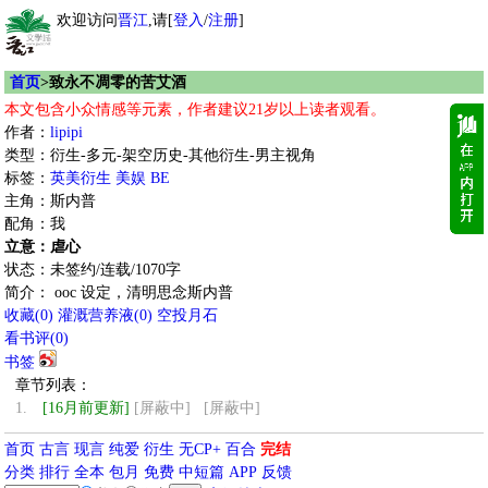
欢迎访问
晋江
,请[
登入
/
注册
]
首页
>致永不凋零的苦艾酒
本文包含小众情感等元素，作者建议21岁以上读者观看。
作者：
lipipi
类型：衍生-多元-架空历史-其他衍生-男主视角
标签：
英美衍生
美娱
BE
主角：斯内普
配角：我
立意：虐心
状态：未签约/连载/1070字
简介： ooc 设定，清明思念斯内普
收藏
(
0
)
灌溉营养液(
0
)
空投月石
看书评(
0
)
书签
章节列表：
1.
[16月前更新]
[屏蔽中] [屏蔽中]
首页
古言
现言
纯爱
衍生
无CP+
百合
完结
分类
排行
全本
包月
免费
中短篇
APP
反馈