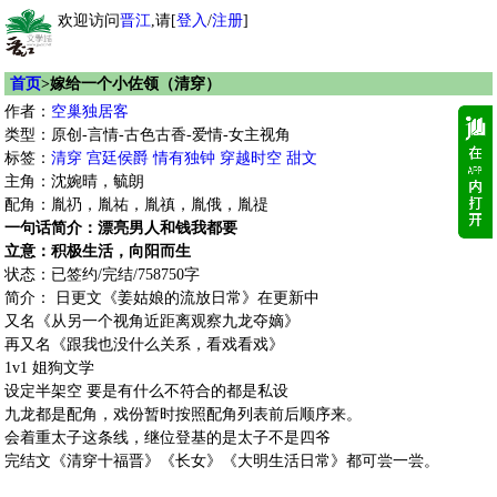
欢迎访问
晋江
,请[
登入
/
注册
]
首页
>嫁给一个小佐领（清穿）
作者：
空巢独居客
类型：原创-言情-古色古香-爱情-女主视角
标签：
清穿
宫廷侯爵
情有独钟
穿越时空
甜文
主角：沈婉晴，毓朗
配角：胤礽，胤祐，胤禛，胤俄，胤禔
一句话简介：漂亮男人和钱我都要
立意：积极生活，向阳而生
状态：已签约/完结/758750字
简介： 日更文《姜姑娘的流放日常》在更新中
又名《从另一个视角近距离观察九龙夺嫡》
再又名《跟我也没什么关系，看戏看戏》
1v1 姐狗文学
设定半架空 要是有什么不符合的都是私设
九龙都是配角，戏份暂时按照配角列表前后顺序来。
会着重太子这条线，继位登基的是太子不是四爷
完结文《清穿十福晋》《长女》《大明生活日常》都可尝一尝。