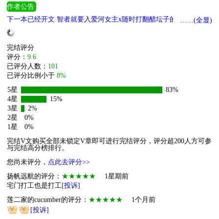
作者公告
下一本已经开文 智者就要入爱河女主x随时打翻醋坛子的貌美如花男
……(全显)
主《姜姑娘的流放日常》 也是下一本：《成妃娘娘的盛宠人生》 边
缘妃嫔和边缘皇子的不边缘一生。已搞定大纲，最近很想写这个。
完结评分
后续排队：《玉阶春盛》 《锦朝》，《再逢春》
评分：
9.6
已评分人数：
101
已评分比例小于
8%
5星
83%
4星
15%
3星
2%
2星
0%
1星
0%
完结V文购买全部未锁定V章即可进行完结评分，评分超200人方可参
与完结高分榜排行。
您尚未评分，
点此去评分>>
扬帆远航的评分：
★★★★★
1星期前
宅门打工也是打工
[投诉]
莲二家的cucumber的评分：
★★★★★
1个月前
[投诉]