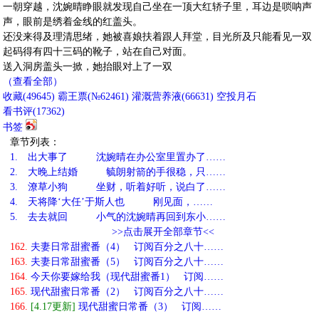
一朝穿越，沈婉晴睁眼就发现自己坐在一顶大红轿子里，耳边是唢呐声
声，眼前是绣着金线的红盖头。
还没来得及理清思绪，她被喜娘扶着跟人拜堂，目光所及只能看见一双
起码得有四十三码的靴子，站在自己对面。
送入洞房盖头一掀，她抬眼对上了一双
（查看全部）
收藏
(
49645
)
霸王票(№62461)
灌溉营养液(
66631
)
空投月石
看书评(
17362
)
书签
章节列表：
1.
出大事了 沈婉晴在办公室里置办了……
2.
大晚上结婚 毓朗射箭的手很稳，只……
3.
潦草小狗 坐财，听着好听，说白了……
4.
天将降‘大任’于斯人也 刚见面，……
5.
去去就回 小气的沈婉晴再回到东小……
>>点击展开全部章节<<
162.
夫妻日常甜蜜番（4） 订阅百分之八十……
163.
夫妻日常甜蜜番（5） 订阅百分之八十……
164.
今天你要嫁给我（现代甜蜜番1） 订阅……
165.
现代甜蜜日常番（2） 订阅百分之八十……
166.
[4.17更新]
现代甜蜜日常番（3） 订阅……