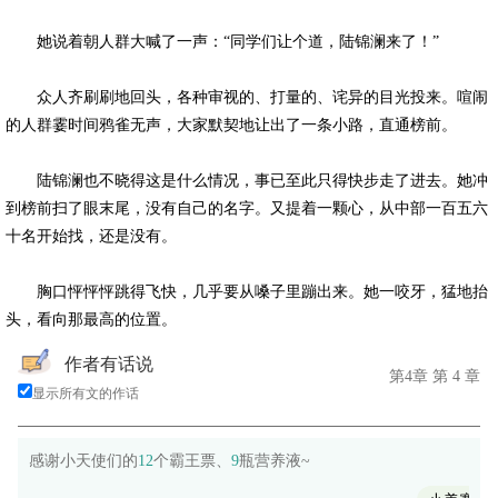
她说着朝人群大喊了一声：“同学们让个道，陆锦澜来了！”
众人齐刷刷地回头，各种审视的、打量的、诧异的目光投来。喧闹
的人群霎时间鸦雀无声，大家默契地让出了一条小路，直通榜前。
陆锦澜也不晓得这是什么情况，事已至此只得快步走了进去。她冲
到榜前扫了眼末尾，没有自己的名字。又提着一颗心，从中部一百五六
十名开始找，还是没有。
胸口怦怦怦跳得飞快，几乎要从嗓子里蹦出来。她一咬牙，猛地抬
头，看向那最高的位置。
作者有话说
第4章 第 4 章
显示所有文的作话
感谢小天使们的
12
个霸王票、
9
瓶营养液~