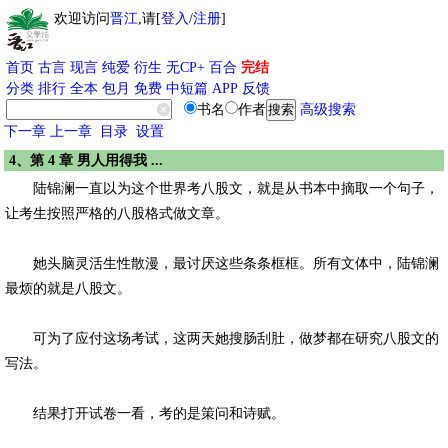
欢迎访问
晋江
,请[
登入
/
注册
]
首页
古言
现言
纯爱
衍生
无CP+
百合
完结
分类
排行
全本
包月
免费
中短篇
APP
反馈
书名
作者
高级搜索
下一章
上一章
目录
设置
4、第 4 章 男人用得我 ...
陆锦澜一直以为这个世界考八股文，就是从书本中摘取一个句子，
让考生按照严格的八股格式做文章。
她头脑灵活生性散漫，最讨厌这些条条框框。所有文体中，陆锦澜
最烦的就是八股文。
可为了应付这场考试，这两天她搜肠刮肚，做梦都在研究八股文的
写法。
结果打开试卷一看，考的是策问和诗赋。