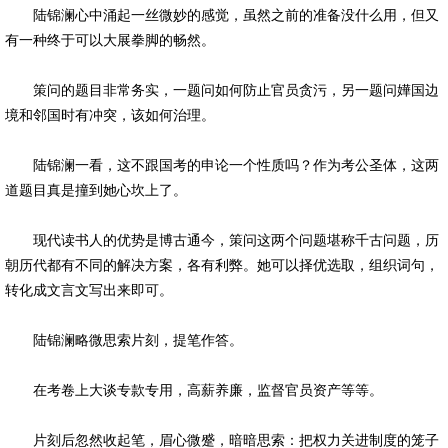
陆锦澜心中涌起一丝微妙的感觉，虽然之前的准备没什么用，但又
有一种终于可以大展拳脚的畅然。
策问的题目非常务实，一题问如何防止官员贪污，另一题问嬅国边
境和邻国时有冲突，该如何治理。
陆锦澜一看，这不跟国考的申论一个性质吗？作为考公圣体，这两
道题目真是撞到她心坎上了。
现代读书人的优势是博古通今，策问这两个问题堪称千古问题，历
朝历代都有不同的解决方案，各有利弊。她可以择优选取，组织词句，
转化成文言文写出来即可。
陆锦澜略微思索片刻，提笔作答。
在考卷上大谈专款专用，高薪养廉，监督官员资产等等。
片刻后忽然收起笔，眉心微蹙，暗暗思索：把权力关进制度的笼子