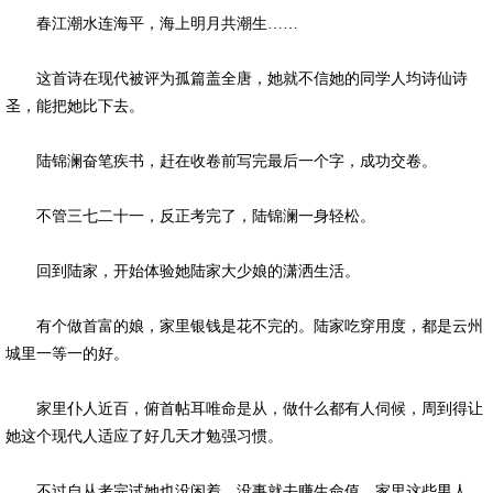
春江潮水连海平，海上明月共潮生……
这首诗在现代被评为孤篇盖全唐，她就不信她的同学人均诗仙诗
圣，能把她比下去。
陆锦澜奋笔疾书，赶在收卷前写完最后一个字，成功交卷。
不管三七二十一，反正考完了，陆锦澜一身轻松。
回到陆家，开始体验她陆家大少娘的潇洒生活。
有个做首富的娘，家里银钱是花不完的。陆家吃穿用度，都是云州
城里一等一的好。
家里仆人近百，俯首帖耳唯命是从，做什么都有人伺候，周到得让
她这个现代人适应了好几天才勉强习惯。
不过自从考完试她也没闲着，没事就去赚生命值。家里这些男人，