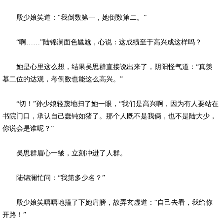
殷少娘笑道：“我倒数第一，她倒数第二。”
“啊……”陆锦澜面色尴尬，心说：这成绩至于高兴成这样吗？
她是心里这么想，结果吴思群直接说出来了，阴阳怪气道：“真羡
慕二位的达观，考倒数也能这么高兴。”
“切！”孙少娘轻蔑地扫了她一眼，“我们是高兴啊，因为有人要站在
书院门口，承认自己蠢钝如猪了。那个人既不是我俩，也不是陆大少，
你说会是谁呢？”
吴思群眉心一皱，立刻冲进了人群。
陆锦澜忙问：“我第多少名？”
殷少娘笑嘻嘻地撞了下她肩膀，故弄玄虚道：“自己去看，我给你
开路！”