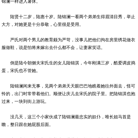
锦澜一样进入暑休。
陆贤十二岁，陆惠十岁。陆锦澜一看两个弟弟生得眉清目秀，举止
大方，对她更是十分恭敬，心里很是受用。
严氏对两个男儿的教育颇为严苛，没事儿把他们拘在房里绣花做衣
服做鞋，说是怕将来嫁出去什么都不会，让妻家笑话。
倒是陆今朝侧夫宋氏生的女儿陆锦淇，今年刚满三岁，酷爱调皮捣
蛋，宋氏也不管她。
陆锦澜闲来无事，见两个弟弟天天眼巴巴地瞧着她往外面去，怪可
怜的，出门时常带着他们。顺便让庆儿去宋氏的院子里。把陆锦淇也抱
过来，一块到街上游玩。
没几天，这三个小家伙成了陆锦澜最忠实的奴仆，唯长姐马首是
瞻，整日跟在她屁股后面。