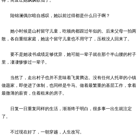
得，简直让她飘飘欲仙了。
陆锦澜偶尔暗自感叹，她以前过得都是什么日子啊？
她小时候是山村留守儿童，吃顿肉都跟过年似的。后来父母一拍两
散，各自重组家庭，她这个留守儿童也不用守了，压根没人回来了。
要不是她读书成绩足够优异，她可能一辈子就在那个半山腰的村子
里，凄凄惨惨过一辈子。
当然了，走出村子也并不意味着飞黄腾达。没有任何人托举的小镇
做题家，即使进了体制，也同样是牛马。做着最繁重的基层工作，拿着
最微薄的薪资，住着租来的房子。
日复一日重复同样的生活，渐渐终于明白，很多事一出生就注定
了。
不过现在好了，一朝穿越，人生改写。