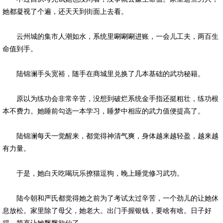
她都凝视了个遍，还天天到街面上去看。
云州城的集市人潮如水，系统里唰唰唰进账，一会儿工夫，两百生
命值到手。
陆锦澜手头宽裕，随手在商城里兑换了几本基础的武功秘籍。
原以为练功会非常辛苦，没想到破烂系统金手指还挺粗壮，练功根
本不费力。她睡前勾选一本学习，睡梦中相应的武力值便提高了。
陆锦澜每天一觉醒来，都觉得神清气爽，身体越来越轻盈，越来越
有力量。
于是，她白天吃喝玩乐撩猫逗狗，晚上睡觉修习武功。
陆今朝和严氏都觉得她之前为了考试太过辛苦，一个劲儿的让她休
息放松。家里除了母父，她老大。出门手握银钱，要啥有啥。日子好