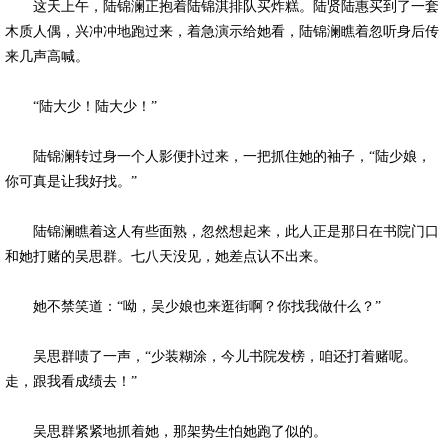
这天上午，陆锦澜正抱着陆锦淇排队买炸糕。陆贤陆惠买到了一套
木质人偶，兴冲冲地跑过来，着急演示给她看，陆锦澜瞧着忽听身后传
来几声高喊。
“陆大少！陆大少！”
陆锦澜转过身一个人影便扑过来，一把抓住她的袖子，“陆少娘，
你可真是让我好找。”
陆锦澜瞧着这人有些面熟，忽然想起来，此人正是那日在书院门口
和她打赌的吴思群。七八天没见，她差点认不出来。
她不禁笑道：“呦，吴少娘也来逛街啊？你找我做什么？”
吴思群啧了一声，“少装糊涂，今儿书院发榜，咱还打着赌呢。
走，跟我看成绩去！”
吴思群紧紧地抓着她，那架势生怕她跑了似的。