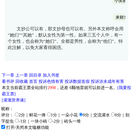
小美赛高
来财来财
文抄公可以有，那文抄母也可以有。另外本文称呼会用
“她们”“其她”，默认女性为第一性。如果三五个人中，有一
个女性，也会称为“她们”。全都是男性，会称为“他们”。特
此注解，以免大家看得困惑。
下一章
上一章
回目录
加入书签
看书评
回收藏
首页
投诉色情有害
投诉数据造假
投诉涉未成年有害
本文当前霸王票全站排行
2998
，还差
6
颗地雷就可以前进一名。
[我要投
霸王票]
[灌溉营养液]
昵称：
评分：
2分｜鲜花一捧
1分｜一朵小花
0分｜交流灌水
0分｜别
字捉虫
-1分｜一块小砖
-2分｜砖头一堆
打开/关闭本文嗑糖功能