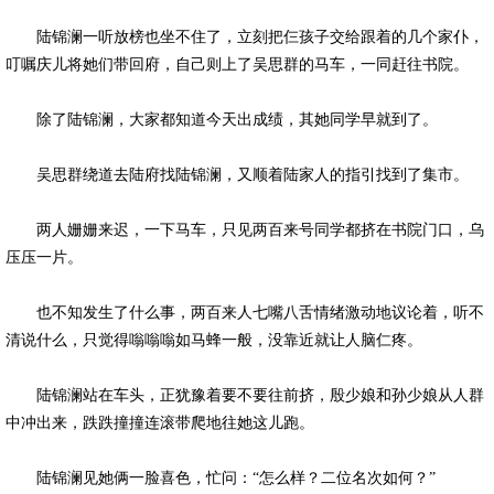
陆锦澜一听放榜也坐不住了，立刻把仨孩子交给跟着的几个家仆，
叮嘱庆儿将她们带回府，自己则上了吴思群的马车，一同赶往书院。
除了陆锦澜，大家都知道今天出成绩，其她同学早就到了。
吴思群绕道去陆府找陆锦澜，又顺着陆家人的指引找到了集市。
两人姗姗来迟，一下马车，只见两百来号同学都挤在书院门口，乌
压压一片。
也不知发生了什么事，两百来人七嘴八舌情绪激动地议论着，听不
清说什么，只觉得嗡嗡嗡如马蜂一般，没靠近就让人脑仁疼。
陆锦澜站在车头，正犹豫着要不要往前挤，殷少娘和孙少娘从人群
中冲出来，跌跌撞撞连滚带爬地往她这儿跑。
陆锦澜见她俩一脸喜色，忙问：“怎么样？二位名次如何？”