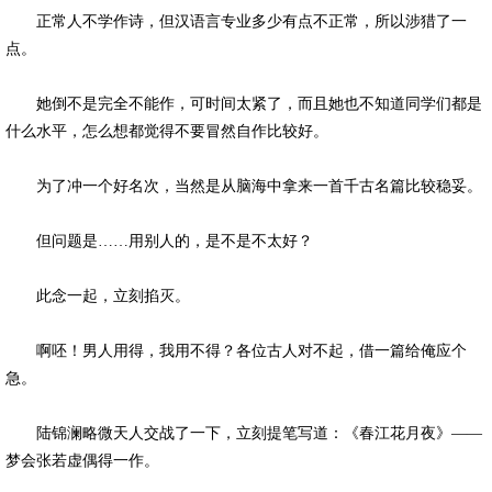
正常人不学作诗，但汉语言专业多少有点不正常，所以涉猎了一
点。
她倒不是完全不能作，可时间太紧了，而且她也不知道同学们都是
什么水平，怎么想都觉得不要冒然自作比较好。
为了冲一个好名次，当然是从脑海中拿来一首千古名篇比较稳妥。
但问题是……用别人的，是不是不太好？
此念一起，立刻掐灭。
啊呸！男人用得，我用不得？各位古人对不起，借一篇给俺应个
急。
陆锦澜略微天人交战了一下，立刻提笔写道：《春江花月夜》——
梦会张若虚偶得一作。