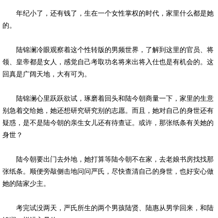
年纪小了，还有钱了，生在一个女性掌权的时代，家里什么都是她
的。
陆锦澜冷眼观察着这个性转版的男频世界，了解到这里的官员、将
领、皇帝都是女人，感觉自己考取功名将来出将入仕也是有机会的。这
回真是广阔天地，大有可为。
陆锦澜心里跃跃欲试，琢磨着回头和陆今朝商量一下，家里的生意
别急着交给她，她还想研究研究别的志愿。而且，她对自己的身世还有
疑惑，是不是陆今朝的亲生女儿还有待查证。或许，那张纸条有关她的
身世？
陆今朝要出门去外地，她打算等陆今朝不在家，去老娘书房找找那
张纸条。顺便旁敲侧击地问问严氏，尽快查清自己的身世，也好安心做
她的陆家少主。
考完试没两天，严氏所生的两个男孩陆贤、陆惠从男学回来，和陆