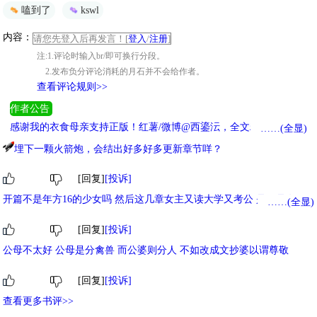
嗑到了
kswl
内容：
请您先登入后再发言！[
登入
/
注册
]
注:1.评论时输入br/即可换行分段。
2.发布负分评论消耗的月石并不会给作者。
查看评论规则>>
作者公告
感谢我的衣食母亲支持正版！红薯/微博@西鎏沄，全文精修捉虫，
……(全显)
老读者二刷时可在设置中清理缓存，福利番外随机掉落~同类型预收
埋下一颗火箭炮，会结出好多好多更新章节咩？
《公主她强取豪夺》
[回复]
[投诉]
开篇不是年方16的少女吗 然后这几章女主又读大学又考公 是不是有bug
……(全显)
还是我有哪里没看到 发呆.jpg
[回复]
[投诉]
公母不太好 公母是分禽兽 而公婆则分人 不如改成文抄婆以谓尊敬
[回复]
[投诉]
查看更多书评>>