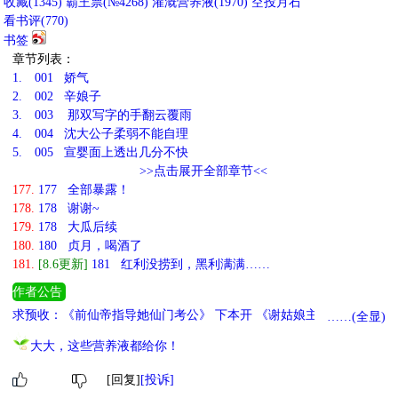
收藏
(
1345
)
霸王票(№4268)
灌溉营养液(
1970
)
空投月石
看书评(
770
)
书签
章节列表：
1.
001 娇气
2.
002 辛娘子
3.
003 那双写字的手翻云覆雨
4.
004 沈大公子柔弱不能自理
5.
005 宣婴面上透出几分不快
>>点击展开全部章节<<
177.
177 全部暴露！
178.
178 谢谢~
179.
178 大瓜后续
180.
180 贞月，喝酒了
181.
[8.6更新]
181 红利没捞到，黑利满满……
作者公告
求预收：《前仙帝指导她仙门考公》 下本开 《谢姑娘主动替嫁后探
……(全显)
案了吗？》 本文同类型预收 推荐已完结里好看几本《女配她听到真
大大，这些营养液都给你！
凶心音》 《顾家小仵作》 《神爵的女巫》 《穿成圣母文中女配》
更多完结文见专栏
[回复]
[投诉]