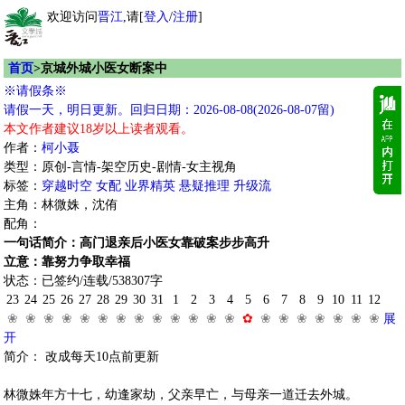
欢迎访问
晋江
,请[
登入
/
注册
]
首页
>京城外城小医女断案中
※请假条※
请假一天，明日更新。回归日期：2026-08-08(2026-08-07留)
本文作者建议18岁以上读者观看。
作者：
柯小聂
类型：原创-言情-架空历史-剧情-女主视角
标签：
穿越时空
女配
业界精英
悬疑推理
升级流
主角：林微姝，沈侑
配角：
一句话简介：高门退亲后小医女靠破案步步高升
立意：靠努力争取幸福
状态：已签约/连载/538307字
23
24
25
26
27
28
29
30
31
1
2
3
4
5
6
7
8
9
10
11
12
❀
❀
❀
❀
❀
❀
❀
❀
❀
❀
❀
❀
❀
✿
❀
❀
❀
❀
❀
❀
❀
展
开
简介： 改成每天10点前更新
林微姝年方十七，幼逢家劫，父亲早亡，与母亲一道迁去外城。