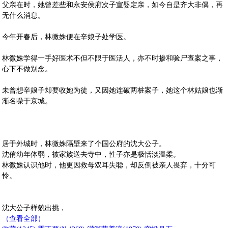
父亲在时，她曾差些和永安侯府次子宣婴定亲，如今自是齐大非偶，再
无什么消息。
今年开春后，林微姝便在辛娘子处学医。
林微姝学得一手好医术不但不限于医活人，亦不时掺和验尸查案之事，
心下不做别念。
未曾想辛娘子却要收她为徒，又因她连破两桩案子，她这个林姑娘也渐
渐名噪于京城。
居于外城时，林微姝隔壁来了个国公府的沈大公子。
沈侑幼年体弱，被家族送去寺中，性子亦是极恬淡温柔。
林微姝认识他时，他更因救母双耳失聪，却反倒被亲人畏弃，十分可
怜。
沈大公子样貌出挑，
（查看全部）