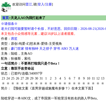
欢迎访问
晋江
,请[
登入
/
注册
]
首页
>天龙人AO为我打起来了
※请假条※
老大们我可能要暂时请个长假，不好意思。回归日期：2026-08-21(2026-07
本文包含小众情感等元素，建议18岁以上读者观看。
作者：
席笙
类型：原创-纯爱-幻想未来-爱情-主受视角
标签：
豪门世家
情有独钟
天之骄子
穿书
ABO
万人迷
主角：陆稔，主角AO
配角：狄修斯，索伦
一句话简介：不要再打啦我只是个Beta！
立意：靠双手改变命运
状态：已签约/连载/340097字
23
24
25
26
27
28
29
30
31
1
2
3
4
5
6
7
8
9
10
11
12
13
❀
❀
❀
❀
❀
❀
❀
❀
❀
❀
❀
❀
❀
❀
❀
❀
❀
❀
❀
❀
❀
❀
简介： 【预收文案《直男穿越成魅魔有多惨？》在本文案下面】
陆稔穿进一本ABO文，成了帝国第一军校里没有姓名的路人甲Beta。