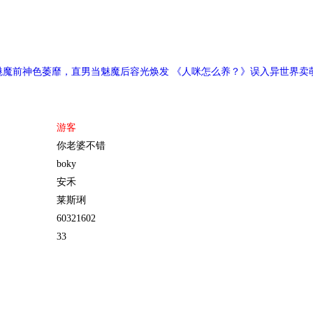
魅魔前神色萎靡，直男当魅魔后容光焕发 《人咪怎么养？》误入异世界卖
！
游客
你老婆不错
boky