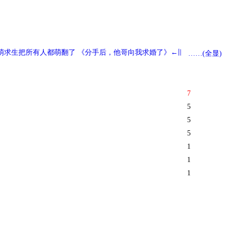
萌求生把所有人都萌翻了 《分手后，他哥向我求婚了》←旧文复建，正
……(全显)
7
5
5