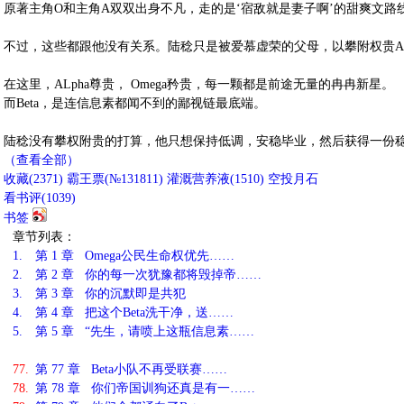
原著主角O和主角A双双出身不凡，走的是‘宿敌就是妻子啊’的甜爽文
不过，这些都跟他没有关系。陆稔只是被爱慕虚荣的父母，以攀附权贵A
在这里，ALpha尊贵， Omega矜贵，每一颗都是前途无量的冉冉新星。
而Beta，是连信息素都闻不到的鄙视链最底端。
陆稔没有攀权附贵的打算，他只想保持低调，安稳毕业，然后获得一份
（查看全部）
收藏
(
2371
)
霸王票(№131811)
灌溉营养液(
1510
)
空投月石
看书评(
1039
)
书签
章节列表：
1.
第 1 章 Omega公民生命权优先……
2.
第 2 章 你的每一次犹豫都将毁掉帝……
3.
第 3 章 你的沉默即是共犯
4.
第 4 章 把这个Beta洗干净，送……
5.
第 5 章 “先生，请喷上这瓶信息素……
77.
第 77 章 Beta小队不再受联赛……
78.
第 78 章 你们帝国训狗还真是有一……