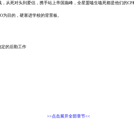
路线，从死对头到爱侣，携手站上帝国巅峰，全星盟嗑生嗑死都是他们的CP
O为目的，硬塞进学校的背景板。
稳定的后勤工作
>>点击展开全部章节<<