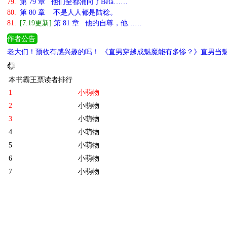
79.
第 79 章 他们全都涌向了Beta……
80.
第 80 章 不是人人都是陆稔。
81.
[7.19更新]
第 81 章 他的自尊，他……
作者公告
老大们！预收有感兴趣的吗！ 《直男穿越成魅魔能有多惨？》直男当
在存稿中，可以先试阅合不合口味！
你不更文，我怎么买文，我不买文，怎么会有营养液，你说咋办吧
[回复]
[投诉]
注意注意，你的营养液来啦~
[回复]
[投诉]
我都抱着营养液来看你了，快把存稿君交出来！！！
[回复]
[投诉]
本书霸王票读者排行
1
小萌物
2
小萌物
3
小萌物