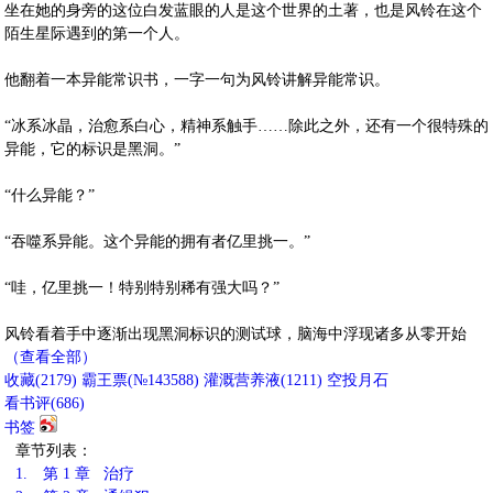
坐在她的身旁的这位白发蓝眼的人是这个世界的土著，也是风铃在这个
陌生星际遇到的第一个人。
他翻着一本异能常识书，一字一句为风铃讲解异能常识。
“冰系冰晶，治愈系白心，精神系触手……除此之外，还有一个很特殊的
异能，它的标识是黑洞。”
“什么异能？”
“吞噬系异能。这个异能的拥有者亿里挑一。”
“哇，亿里挑一！特别特别稀有强大吗？”
风铃看着手中逐渐出现黑洞标识的测试球，脑海中浮现诸多从零开始
（查看全部）
收藏
(
2179
)
霸王票(№143588)
灌溉营养液(
1211
)
空投月石
看书评(
686
)
书签
章节列表：
1.
第 1 章 治疗