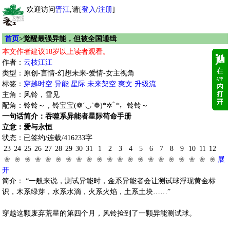
欢迎访问
晋江
,请[
登入
/
注册
]
首页
>觉醒最强异能，但被全国通缉
本文作者建议18岁以上读者观看。
作者：
云枝江江
类型：原创-言情-幻想未来-爱情-女主视角
标签：
穿越时空
异能
星际
未来架空
爽文
升级流
主角：风铃，雪见
配角：铃铃～，铃宝宝(❁´◡`❁)*✲ﾟ*，铃铃～
一句话简介：吞噬系异能者星际苟命手册
立意：爱与永恒
状态：已签约/连载/416233字
23
24
25
26
27
28
29
30
31
1
2
3
4
5
6
7
8
9
10
11
12
❀
❀
❀
❀
❀
❀
❀
❀
❀
❀
❀
❀
❀
❀
❀
❀
❀
❀
❀
❀
❀
展
开
简介： “一般来说，测试异能时，金系异能者会让测试球浮现黄金标
识，木系绿芽，水系水滴，火系火焰，土系土块……”
穿越这颗废弃荒星的第四个月，风铃捡到了一颗异能测试球。