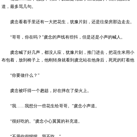
道，最多骂几句。
虞念看着手里还有一大把花生，犹豫片刻，还是往柴房那边走去。
“哥哥，你在吗？”虞念的声线有些抖，但是还是小声的喊人。
虞念喊了好几声，都没人应，犹豫片刻，推门进去，把花生米用小
布包着，放到椅子上，他刚转身就看到虞北站在他身后，死死的盯着他
“你要做什么？”
虞念被吓得一个趔趄，好在摔在了柴火上。
“我……我想分一些花生给哥哥。”虞念小声道。
“很好吃的。”虞念小心翼翼的补充道。
“不用你假惺惺，我不吃。”