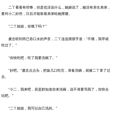
二丫看着有些馋，但是也没说什么，她娘说了，她没有亲生弟弟，
要对小二好些，日后才能靠着弟弟给她撑腰。
“二丫姐姐，你饿了吗？”
虞念听到而已吞口水的声音，二丫连连摆摆手道：“不饿，我早就
吃过了。”
“你快吃吧，吃了我要洗碗了。”
“好吧。”虞念点点头，把饭几口吃完，准备洗碗，就被二丫拿了过
去。
“小二，我来吧，若是奶知道你来洗碗，说不准要骂我了，你快去
玩吧。”
“二丫姐姐，我可以自己洗的。”