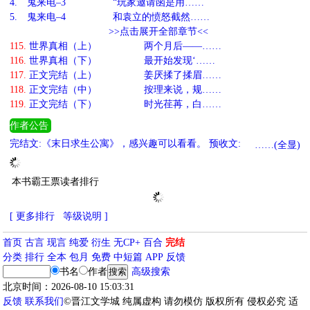
4.
鬼来电–3 “玩家邀请函是用……
5.
鬼来电–4 和袁立的愤怒截然……
>>点击展开全部章节<<
115.
世界真相（上） 两个月后——……
116.
世界真相（下） 最开始发现‘……
117.
正文完结（上） 姜厌揉了揉眉……
118.
正文完结（中） 按理来说，规……
119.
正文完结（下） 时光荏苒，白……
作者公告
完结文:《末日求生公寓》，感兴趣可以看看。 预收文:《我把惊悚世
……(全显)
界玩成乙女游戏》，感兴趣的可以收藏。 预收文:《星际世界的F级
向导》，感兴趣的可以收藏。
本书霸王票读者排行
[ 更多排行
等级说明 ]
首页
古言
现言
纯爱
衍生
无CP+
百合
完结
分类
排行
全本
包月
免费
中短篇
APP
反馈
书名
作者
高级搜索
北京时间：2026-08-10 15:03:31
反馈
联系我们
©晋江文学城 纯属虚构 请勿模仿 版权所有 侵权必究 适