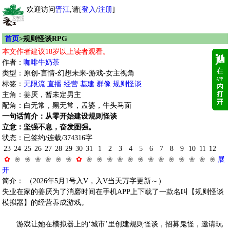
欢迎访问
晋江
,请[
登入
/
注册
]
首页
>规则怪谈RPG
本文作者建议18岁以上读者观看。
作者：
咖啡牛奶茶
类型：原创-言情-幻想未来-游戏-女主视角
标签：
无限流
直播
经营
基建
群像
规则怪谈
主角：姜厌，暂未定男主
配角：白无常，黑无常，孟婆，牛头马面
一句话简介：从零开始建设规则怪谈
立意：坚强不息，奋发图强。
状态：已签约/连载/374316字
23
24
25
26
27
28
29
30
31
1
2
3
4
5
6
7
8
9
10
11
12
✿
❀
❀
❀
❀
❀
❀
✿
❀
❀
❀
❀
❀
❀
❀
❀
❀
❀
❀
❀
❀
展
开
简介： （2026年5月1号入V，入V当天万字更新～）
失业在家的姜厌为了消磨时间在手机APP上下载了一款名叫【规则怪谈
模拟器】的经营养成游戏。
游戏让她在模拟器上的‘城市’里创建规则怪谈，招募鬼怪，邀请玩