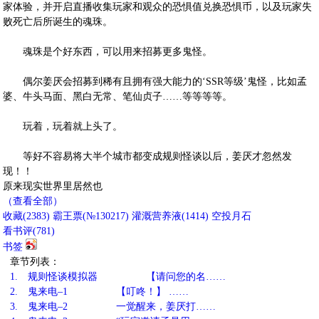
家体验，并开启直播收集玩家和观众的恐惧值兑换恐惧币，以及玩家失
败死亡后所诞生的魂珠。
魂珠是个好东西，可以用来招募更多鬼怪。
偶尔姜厌会招募到稀有且拥有强大能力的‘SSR等级’鬼怪，比如孟
婆、牛头马面、黑白无常、笔仙贞子……等等等等。
玩着，玩着就上头了。
等好不容易将大半个城市都变成规则怪谈以后，姜厌才忽然发
现！！
原来现实世界里居然也
（查看全部）
收藏
(
2383
)
霸王票(№130217)
灌溉营养液(
1414
)
空投月石
看书评(
781
)
书签
章节列表：
1.
规则怪谈模拟器 【请问您的名……
2.
鬼来电–1 【叮咚！】 ……
3.
鬼来电–2 一觉醒来，姜厌打……