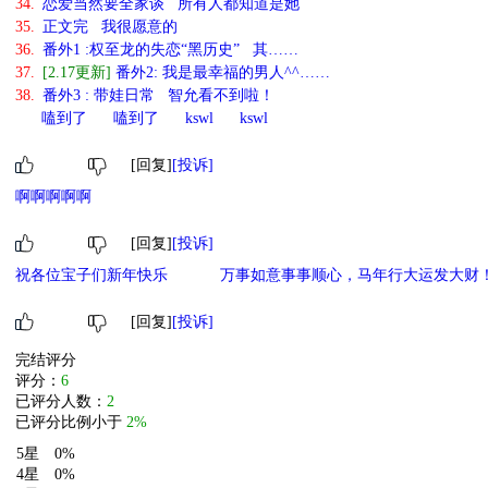
34.
恋爱当然要全家谈 所有人都知道是她
35.
正文完 我很愿意的
36.
番外1 :权至龙的失恋“黑历史” 其……
37.
[2.17更新]
番外2: 我是最幸福的男人^^……
38.
番外3 : 带娃日常 智允看不到啦！
嗑到了
嗑到了
kswl
kswl
[回复]
[投诉]
啊啊啊啊啊
[回复]
[投诉]
祝各位宝子们新年快乐
万事如意事事顺心，马年行大运发大财
[回复]
[投诉]
完结评分
评分：
6
已评分人数：
2
已评分比例小于
2%
5星
0%
4星
0%