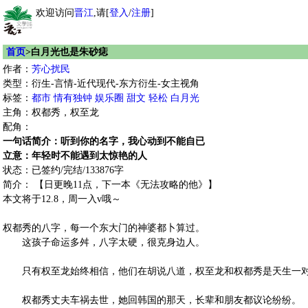
欢迎访问
晋江
,请[
登入
/
注册
]
首页
>白月光也是朱砂痣
作者：
芳心扰民
类型：衍生-言情-近代现代-东方衍生-女主视角
标签：
都市
情有独钟
娱乐圈
甜文
轻松
白月光
主角：权都秀，权至龙
配角：
一句话简介：听到你的名字，我心动到不能自已
立意：年轻时不能遇到太惊艳的人
状态：已签约/完结/133876字
简介： 【日更晚11点，下一本《无法攻略的他》】
本文将于12.8，周一入v哦～
权都秀的八字，每一个东大门的神婆都卜算过。
这孩子命运多舛，八字太硬，很克身边人。
只有权至龙始终相信，他们在胡说八道，权至龙和权都秀是天生一
权都秀丈夫车祸去世，她回韩国的那天，长辈和朋友都议论纷纷。