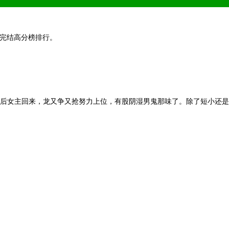
与完结高分榜排行。
后女主回来，龙又争又抢努力上位，有股阴湿男鬼那味了。除了短小还是
阅读 切勿沉迷 合理安排 享受生活