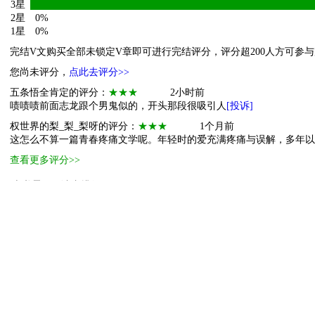
3星
2星
0%
1星
0%
完结V文购买全部未锁定V章即可进行完结评分，评分超200人方可参
您尚未评分，
点此去评分>>
五条悟全肯定的评分：
★★★
2小时前
啧啧啧前面志龙跟个男鬼似的，开头那段很吸引人
[投诉]
权世界的梨_梨_梨呀的评分：
★★★
1个月前
这怎么不算一篇青春疼痛文学呢。年轻时的爱充满疼痛与误解，多年以
查看更多评分>>
本书霸王票读者排行
[ 更多排行
等级说明 ]
首页
古言
现言
纯爱
衍生
无CP+
百合
完结
分类
排行
全本
包月
免费
中短篇
APP
反馈
书名
作者
高级搜索
北京时间：2026-06-28 03:07:53
反馈
联系我们
©晋江文学城 纯属虚构 请勿模仿 版权所有 侵权必究 适度