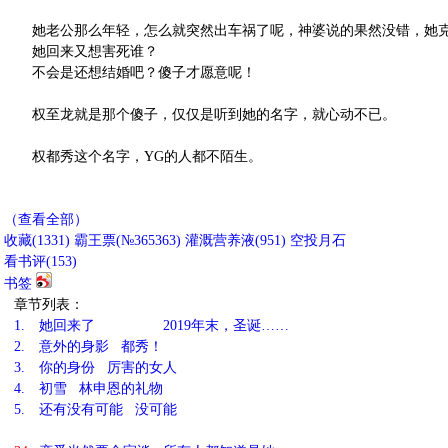
她老公那么年轻，怎么就突然出车祸了呢，神婆说的果然没错，她
她回来又想害死谁？
不会是还想结婚吧？傻子才愿意呢！
权至龙就是那个傻子，仅仅是听到她的名字，就心动不已。
权都秀这个名字，YG的人都不陌生。
（查看全部）
收藏
(
1331
)
霸王票(№365363)
灌溉营养液(
951
)
空投月石
看书评(
153
)
书签
章节列表：
1.
她回来了 2019年末，圣诞……
2.
意外的身影 都秀！
3.
你的身份 厉害的女人
4.
初雪 林申恩的礼物
5.
还有没有可能 没可能