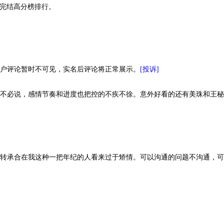
与完结高分榜排行。
用户评论暂时不可见，实名后评论将正常展示。
[投诉]
不必说，感情节奏和进度也把控的不疾不徐。意外好看的还有美珠和王
转承合在我这种一把年纪的人看来过于矫情。可以沟通的问题不沟通，
无羡爱湛
子禾呈呈