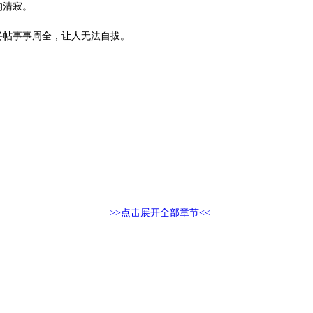
的清寂。
妥帖事事周全，让人无法自拔。
>>点击展开全部章节<<