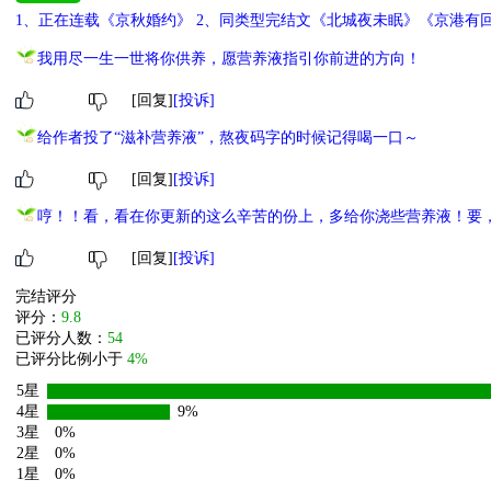
1、正在连载《京秋婚约》 2、同类型完结文《北城夜未眠》《京港有
我用尽一生一世将你供养，愿营养液指引你前进的方向！
[回复]
[投诉]
给作者投了“滋补营养液”，熬夜码字的时候记得喝一口～
[回复]
[投诉]
哼！！看，看在你更新的这么辛苦的份上，多给你浇些营养液！要
[回复]
[投诉]
完结评分
评分：
9.8
已评分人数：
54
已评分比例小于
4%
5星
4星
9%
3星
0%
2星
0%
1星
0%