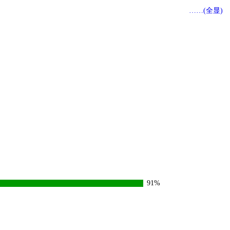
……(全显)
91%