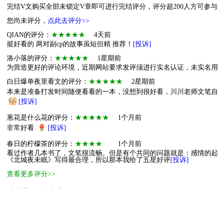
完结V文购买全部未锁定V章即可进行完结评分，评分超200人方可参
您尚未评分，
点此去评分>>
QIAN的评分：
★★★★★
4天前
挺好看的 两对副cp的故事虽短但精 推荐！
[投诉]
洛小落的评分：
★★★★★
1星期前
为营造更好的评论环境，近期网站要求发评须进行实名认证，未实名
白日爆单夜里看文的评分：
★★★★★
2星期前
本来是准备打发时间随便看看的一本，没想到很好看，川川老师文笔自
[投诉]
葱花是什么花的评分：
★★★★★
1个月前
非常好看
[投诉]
春日的柠檬茶的评分：
★★★★
1个月前
看过作者几本书了，文笔很流畅。但是有个共同的问题就是：感情的起
《北城夜未眠》写得最合理，所以那本我给了五星好评
[投诉]
查看更多评分>>
本书霸王票读者排行
1
小萌主
2
进阶萌物