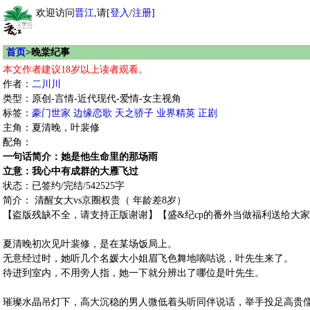
欢迎访问
晋江
,请[
登入
/
注册
]
首页
>晚棠纪事
本文作者建议18岁以上读者观看。
作者：
二川川
类型：原创-言情-近代现代-爱情-女主视角
标签：
豪门世家
边缘恋歌
天之骄子
业界精英
正剧
主角：夏清晚，叶裴修
配角：
一句话简介：她是他生命里的那场雨
立意：我心中有成群的大雁飞过
状态：已签约/完结/542525字
简介： 清醒女大vs京圈权贵（ 年龄差8岁）
【盗版残缺不全，请支持正版谢谢】【盛&纪cp的番外当做福利送给大家
夏清晚初次见叶裴修，是在某场饭局上。
无意经过时，她听几个名媛大小姐眉飞色舞地嘀咕说，叶先生来了。
待进到室内，不用旁人指，她一下就分辨出了哪位是叶先生。
璀璨水晶吊灯下，高大沉稳的男人微低着头听同伴说话，举手投足高贵