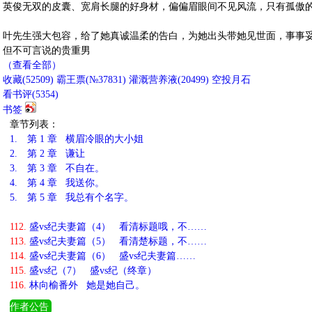
英俊无双的皮囊、宽肩长腿的好身材，偏偏眉眼间不见风流，只有孤傲
叶先生强大包容，给了她真诚温柔的告白，为她出头带她见世面，事事
但不可言说的贵重男
（查看全部）
收藏
(
52509
)
霸王票(№37831)
灌溉营养液(
20499
)
空投月石
看书评(
5354
)
书签
章节列表：
1.
第 1 章 横眉冷眼的大小姐
2.
第 2 章 谦让
3.
第 3 章 不自在。
4.
第 4 章 我送你。
5.
第 5 章 我总有个名字。
112.
盛vs纪夫妻篇（4） 看清标题哦，不……
113.
盛vs纪夫妻篇（5） 看清楚标题，不……
114.
盛vs纪夫妻篇（6） 盛vs纪夫妻篇……
115.
盛vs纪（7） 盛vs纪（终章）
116.
林向榆番外 她是她自己。
作者公告