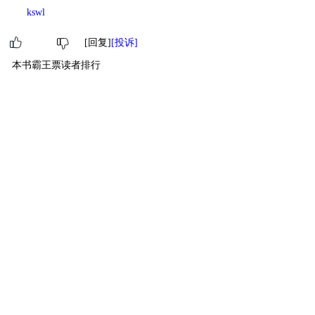
kswl
[回复]
[投诉]
本书霸王票读者排行
1
终极萌主
SIYU
360
2
萌主
61sama
280
3
进阶萌物
聆听梨花白
87
4
萌物
今夜又想七
30
5
萌物
困啊困
13
6
萌物
D.A.X
12
7
萌物
蛋挞
12
8
萌物
F
11
9
萌物
七亖
11
10
萌物
凝云
10
[ 更多排行
等级说明 ]
首页
古言
现言
纯爱
衍生
无CP+
百合
完结
分类
排行
全本
包月
免费
中短篇
APP
反馈