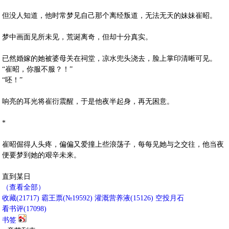
但没人知道，他时常梦见自己那个离经叛道，无法无天的妹妹崔昭。
梦中画面见所未见，荒诞离奇，但却十分真实。
已然婚嫁的她被婆母关在祠堂，凉水兜头浇去，脸上掌印清晰可见。
“崔昭，你服不服？！”
“呸！”
响亮的耳光将崔衍震醒，于是他夜半起身，再无困意。
*
崔昭倔得人头疼，偏偏又爱撞上些浪荡子，每每见她与之交往，他当夜
便要梦到她的艰辛未来。
直到某日
（查看全部）
收藏
(
21717
)
霸王票(№19592)
灌溉营养液(
15126
)
空投月石
看书评(
17098
)
书签