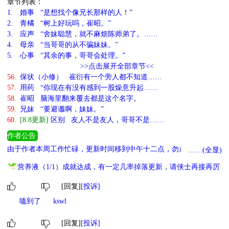
章节列表：
1.
婚事 “是想找个像兄长那样的人！”
2.
青橘 “树上好玩吗，崔昭。”
3.
应声 “舍妹聪慧，就不麻烦陈师弟了。……
4.
母亲 “当哥哥的从不骗妹妹。”
5.
心事 “其余的事，哥哥会处理。”
>>点击展开全部章节<<
56.
保状（小修） 崔衍有一个旁人都不知道……
57.
用药 “你现在有没有感到一股燥意升起……
58.
崔昭 脑海里翻来覆去都是这个名字。
59.
兄妹 “要避谶啊，妹妹。”
60.
[8.8更新]
区别 友人不是友人，哥哥不是……
作者公告
由于作者本周工作忙碌，更新时间移到中午十二点，勿走空-8.3日留
……(全显)
推推预收 顺便求个作者收藏啊> < 《玩家和主角就是最配的》可爱鼠
营养液（1/1）成就达成，有一定几率掉落更新，请侠士再接再厉
鼠X阳光重男 《强制沉沦（男师女徒）》女徒弟强取豪夺男师父
《和你们天灵根拼了！》1vN 玛丽苏 《人类观察报告（人外）》美
[回复]
[投诉]
味机械人 《被逆徒复活后》女师男徒
嗑到了
kswl
[回复]
[投诉]