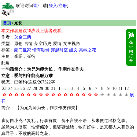
欢迎访问
晋江
,请[
登入
/
注册
]
首页
>兄长
本文作者建议18岁以上读者观看。
作者：
欠金三两
类型：原创-言情-架空历史-爱情-女主视角
标签：
豪门世家
情有独钟
穿越时空
甜文
高岭之花
主角：崔昭，崔衍
配角：
一句话简介：为兄为师为长， 作亲作友作夫
立意：爱与相守能克服万难
状态：已签约/连载/267322字
23
24
25
26
27
28
29
30
31
1
2
3
4
5
6
7
8
9
10
11
12
✿
✿
✿
✿
✿
✿
✿
✿
✿
✿
✿
✿
✿
✿
✿
✿
❀
❀
❀
❀
❀
展
开
简介： 【为兄为师为长，作亲作友作夫】
崔衍自小克己复礼，行事有度，食不言寝不语，从未做过出格之事。
虽然为人淡漠，性情偏冷，但姿容独绝，敏而好学，是京都人人赞叹的
真君子，不败的高岭之花。