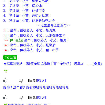
1.
第 1 章 小艾、机器人出场！
2.
第 2 章 小艾、得加钱
3.
第 3 章 小艾、他好可怜
4.
第 4 章 小艾、丹药大批发!
5.
第 5 章 小艾、他竟是仙尊之子
>>点击展开全部章节<<
145.
皇帝，但机器人 小艾、是真龙
146.
皇帝，但机器人 小艾、无烛在哪里？
147.
[8.8更新]
皇帝，但机器人 小艾、相见！
148.
皇帝，但机器人 小艾、是皇后
149.
皇帝，但机器人 小艾、稍一出手
作者公告
★推推预收★ 《绑错系统也能做千古一帝吗？》 男主无cp爽文 《什
……(全显)
么？原来我是神明吗？》 第四天灾，抓宠基建爽文 《不小心全杀了
[全息]》 无限流大佬纵横搜打撤网游 推推综漫完结文→ 《刷成就，
但第四天灾》 《我靠马甲成为灵王》
[回复]
[投诉]
好耶！这个番外好有趣哈哈哈哈哈哈哈哈哈哈
[回复]
[投诉]