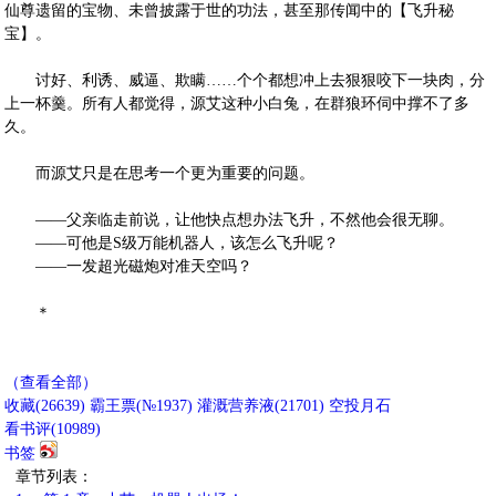
仙尊遗留的宝物、未曾披露于世的功法，甚至那传闻中的【飞升秘
宝】。
讨好、利诱、威逼、欺瞒……个个都想冲上去狠狠咬下一块肉，分
上一杯羹。所有人都觉得，源艾这种小白兔，在群狼环伺中撑不了多
久。
而源艾只是在思考一个更为重要的问题。
——父亲临走前说，让他快点想办法飞升，不然他会很无聊。
——可他是S级万能机器人，该怎么飞升呢？
——一发超光磁炮对准天空吗？
＊
（查看全部）
收藏
(
26639
)
霸王票(№1937)
灌溉营养液(
21701
)
空投月石
看书评(
10989
)
书签
章节列表：