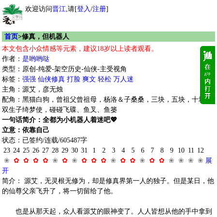
欢迎访问
晋江
,请[
登入
/
注册
]
首页
>修真，但机器人
本文包含小众情感等元素，建议18岁以上读者观看。
作者：
是哟哟哒
类型：原创-纯爱-架空历史-仙侠-主受视角
标签：
强强
仙侠修真
打脸
爽文
轻松
万人迷
主角：源艾，彦无烛
配角：黑猫白狗，曾祖父曾祖母，杨洛＆子桑桑，三块，五块，十块，
双生子绮梦使，碰碰飞碟、鱼叉、鱼篓
一句话简介：全都为小机器人着迷吧💖
立意：依靠自己
状态：已签约/连载/605487字
23
24
25
26
27
28
29
30
31
1
2
3
4
5
6
7
8
9
10
11
12
❀
✿
✿
✿
✿
❀
✿
❀
✿
✿
✿
❀
✿
✿
❀
✿
✿
❀
❀
❀
❀
展
开
简介： 源艾，无灵根无修为，却是修真界第一人的独子。但是某日，他
的仙尊父亲飞升了，将一切留给了他。
也是从那天起，众人看源艾的眼神变了。人人皆想从他的手中拿到