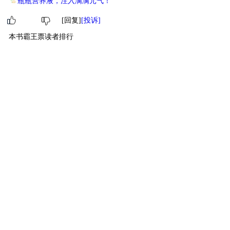
瓶瓶营养液，注入满满元气！
[回复]
[投诉]
本书霸王票读者排行
1
无敌霸主
诶嘿！
25650
2
超级霸王
柚子茶
2100
3
终极萌主
原子弹
500
4
萌物
清花啄影风绰绰
32
5
萌物
云气瓶
21
6
萌物
香蕉猫
21
7
萌物
不会游泳的鱼
20
8
萌物
鶴夢疑重續
16
9
萌物
墨鱼草
11
10
萌物
三条闲鱼（'??
11
[ 更多排行
等级说明 ]
首页
古言
现言
纯爱
衍生
无CP+
百合
完结
分类
排行
全本
包月
免费
中短篇
APP
反馈
书名
作者
高级搜索