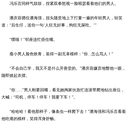
冯乐言同样气鼓鼓，捏紧双拳怒视一脸嘚瑟看着他们的男人。
潘庆容摁住潘海强，扭头随意地上下打量一遍的年轻男人，轻笑
道：“后生仔，送你一句‘人狂无好事，狗狂无屎吃。’”
“噗嗤！”邻座连忙捂住嘴。
瘦小男人脸色铁青，装得一副无辜模样：“你...怎么骂人！”
“不会自己学，我又不是什么开善堂的。”潘庆容嫌弃地瞥他一眼，
随即掀起衣摆。
“你......”男人刚要回嘴，看见她掏家伙急忙连滚带爬地钻出座位，
大喊：“司机，停车！停车！我要下车！”。
“哈哈哈！看他那样子，像条虫一样爬下去！”潘海强和冯乐言看着
他吃瘪的模样，笑得浑身舒畅。