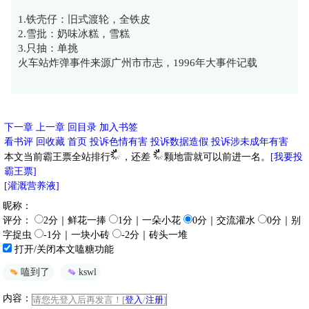
1.铁壳仔：旧式渡轮，全铁皮
2.雪批：奶味冰糕，雪糕
3.只抽：单挑
火车站炸弹事件来源广州市市志，1996年大事件记载
下一章
上一章
回目录
加入书签
看书评
回收藏
首页
投诉色情有害
投诉数据造假
投诉涉未成年有害
本文当前霸王票全站排行
132404
，还差
1
颗地雷就可以前进一名。
[我要
投霸王票]
[灌溉营养液]
昵称：
评分：
2分｜鲜花一捧
1分｜一朵小花
0分｜交流灌水
0分｜别
字捉虫
-1分｜一块小砖
-2分｜砖头一堆
打开/关闭本文嗑糖功能
嗑到了
kswl
内容：
请您先登入后再发言！[
登入
/
注册
]