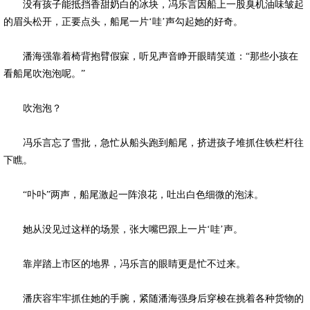
没有孩子能抵挡香甜奶白的冰块，冯乐言因船上一股臭机油味皱起
的眉头松开，正要点头，船尾一片‘哇’声勾起她的好奇。
潘海强靠着椅背抱臂假寐，听见声音睁开眼睛笑道：“那些小孩在
看船尾吹泡泡呢。”
吹泡泡？
冯乐言忘了雪批，急忙从船头跑到船尾，挤进孩子堆抓住铁栏杆往
下瞧。
“卟卟”两声，船尾激起一阵浪花，吐出白色细微的泡沫。
她从没见过这样的场景，张大嘴巴跟上一片‘哇’声。
靠岸踏上市区的地界，冯乐言的眼睛更是忙不过来。
潘庆容牢牢抓住她的手腕，紧随潘海强身后穿梭在挑着各种货物的