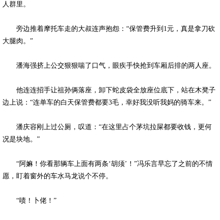
人群里。
旁边推着摩托车走的大叔连声抱怨：“保管费升到1元，真是拿刀砍
大腿肉。”
潘海强挤上公交狠狠喘了口气，眼疾手快抢到车厢后排的两人座。
他连连招手让祖孙俩落座，卸下蛇皮袋全放座位底下，站在木凳子
边上说：“连单车的白天保管费都要3毛，幸好我没听我妈的骑车来。”
潘庆容刚上过公厕，叹道：“在这里占个茅坑拉屎都要收钱，更何
况是块地。”
“阿嫲！你看那辆车上面有两条‘胡须’！”冯乐言早忘了之前的不情
愿，盯着窗外的车水马龙说个不停。
“啧！卜佬！”