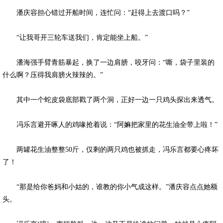
潘庆容担心错过开船时间，连忙问：“赶得上去渡口吗？”
“让我哥开三轮车送我们，肯定能坐上船。”
潘海强手臂青筋暴起，换了一边肩膀，咬牙问：“嘶，袋子里装的
什么啊？压得我肩膀火辣辣的。”
其中一个蛇皮袋底部戳了两个洞，正好一边一只鸡头探出来透气。
冯乐言避开啄人的鸡喙抢着说：“阿嫲把家里的花生油全带上啦！”
两罐花生油整整50斤，仅剩的两只鸡也被抓走，冯乐言都要心疼坏
了！
“那是给你爸妈和小姑的，谁教的你小气成这样。”潘庆容点点她额
头。