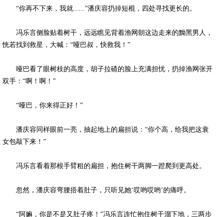
“你再不下来，我就......”潘庆容扔掉短棍，四处寻找更长的。
冯乐言侧脸贴着树干，远远瞧见背着渔网朝这边走来的黝黑男人，
恍若找到救星，大喊：“哑巴叔，快救我！”
哑巴看了眼树枝的高度，胡子拉碴的脸上充满担忧，扔掉渔网张开
双手：“啊！啊！”
“哑巴，你来得正好！”
潘庆容同样眼前一亮，抽起地上的扁担说：“你个高，给我把这衰
女包敲下来！”
冯乐言看着那根手臂粗的扁担，抱住树干两脚一蹬爬到更高处。
忽然，潘庆容弯腰捂着肚子，只听见她‘哎哟哎哟’的痛呼。
“阿嫲，你是不是又肚子疼！”冯乐言连忙抱住树干溜下地，三两步