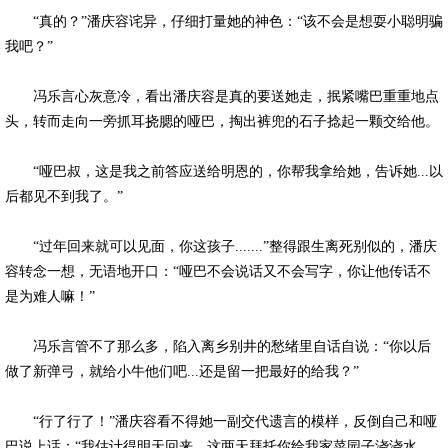
“真的？”潘庆容诧异，仔细打量她的神色：“该不会是想耍小聪明骗
我吧？”
冯乐言心灰意冷，看出潘庆容是真的要送她走，抿紧嘴巴重重地点
头，转而走向一旁抓耳挠腮的哑巴，掏出裤兜的石子捻起一颗交给他。
“哑巴叔，这是我之前答应送给明恩的，你帮我拿给她，告诉她...以
后都见不到我了。”
“过年回来就可以见面，你这孩子.......”整得跟生离死别似的，潘庆
容转念一想，无语地开口：“哑巴不会说话又不会写字，你让他传话不
是为难人嘛！”
冯乐言管不了那么多，陷入离乡别井的愁绪里自话自说：“你以后
做了新弹弓，就给小牛他们吧...还是留一把最好的给我？”
“行了行了！”潘庆容看不得她一副交代遗言的模样，反倒自己和哑
巴说上话：“我估计得明天回来，这两天拜托你给我家菜园子浇浇水。