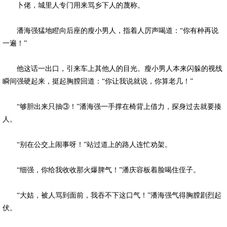
卜佬，城里人专门用来骂乡下人的蔑称。
潘海强猛地瞪向后座的瘦小男人，指着人厉声喝道：“你有种再说
一遍！”
他这话一出口，引来车上其他人的目光。瘦小男人本来闪躲的视线
瞬间强硬起来，挺起胸膛回道：“你让我说就说，你算老几！”
“够胆出来只抽③！”潘海强一手撑在椅背上借力，探身过去就要揍
人。
“别在公交上闹事呀！”站过道上的路人连忙劝架。
“细强，你给我收收那火爆脾气！”潘庆容板着脸喝住侄子。
“大姑，被人骂到面前，我吞不下这口气！”潘海强气得胸膛剧烈起
伏。