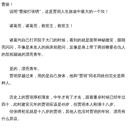
曹操！
说明“曹操打张绣”，这是贾诩人生旅途中最大的一个坎！
诸葛亮，诸葛亮，救世主，救世主！
诸葛均自己打开院子大门的时候，看到的就是面带神秘微笑，眼睛
亮闪闪，不像是来友人的病床前慰问，反像是身上带了两挂鞭要在仇人
的坟前蹦迪的漂亮青年。
是的，漂亮青年。
贾诩穿越过来，用的是自己身体，他和“贾诩”同名同姓但完全是两
种人。
历史上的贾诩厚积薄发，中年才有了才名，跟着董卓时候已经年过
四十，此时建安元年的贾诩应该是49岁，但贾诩本人刚满十八岁。
但张绣初见就是十八岁的贾诩，其他人也没对贾诩的年轻、漂亮有
什么异议。