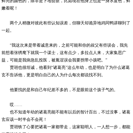
鲜亮的颜色的，除非是下地会脏，比如现在他身上也是一身水蓝色，鲜
嫩着呢！
两个人稍微对彼此有些认知误差，但聊天却诡异地鸡同鸭讲聊到了
一起。
“我这次来是带着诚意来的，之前可能和你的叔父有些误会，我先
前想着张绣麾下就我一个谋士，这有点少，多拉点人来，大家集思广
益，可能是我病急乱投医，被胤谊误会我要拐带小孩吧。”
贾诩也很坦诚，他看到“诸葛亮”这么年幼，也是明白了为什么诸葛
玄不告诉他，更是明白自己的人为什么每次都说找不到。
他要找的是和自己年纪差不多的，不是眼前这个孩子气的。
哎……
也不知道年幼的诸葛亮能不能有以后的智计百出，不过没事，诸葛
玄应该一时半会不会死！
贾诩铁了心要把诸葛一家都带走，这家聪明人，一人想一步，都能