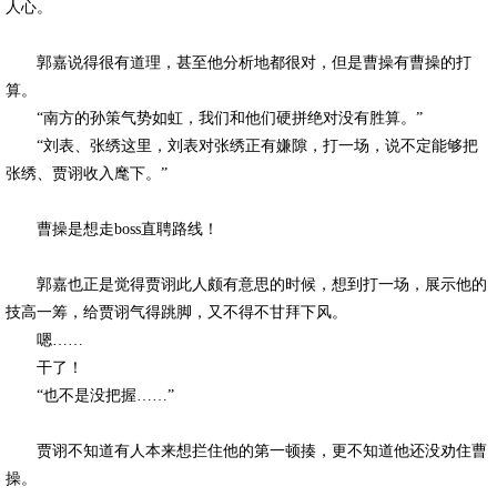
人心。
郭嘉说得很有道理，甚至他分析地都很对，但是曹操有曹操的打
算。
“南方的孙策气势如虹，我们和他们硬拼绝对没有胜算。”
“刘表、张绣这里，刘表对张绣正有嫌隙，打一场，说不定能够把
张绣、贾诩收入麾下。”
曹操是想走boss直聘路线！
郭嘉也正是觉得贾诩此人颇有意思的时候，想到打一场，展示他的
技高一筹，给贾诩气得跳脚，又不得不甘拜下风。
嗯……
干了！
“也不是没把握……”
贾诩不知道有人本来想拦住他的第一顿揍，更不知道他还没劝住曹
操。