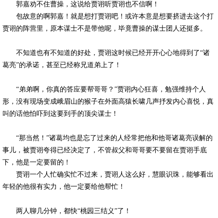
郭嘉劝不住曹操，这说给贾诩听贾诩也不信啊！
包故意的啊郭嘉！就是想打贾诩吧！或许本意是想要挤进去这个打
贾诩的阵营里，原本谋士不是带他呢，毕竟曹操的谋士团人还挺多。
不知道也有不知道的好处，贾诩这时候已经开开心心地得到了“诸
葛亮”的承诺，甚至已经称兄道弟上了！
“弟弟啊，你真的答应要帮哥哥？”贾诩内心狂喜，勉强维持个人
形，没有现场变成峨眉山的猴子在外面高猿长啸几声抒发内心喜悦，真
叫的话他怕吓到这要到手的顶尖谋士！
“那当然！”诸葛均也是忘了过来的人经常把他和他哥诸葛亮误解的
事儿，被贾诩夸得已经决定了，不管叔父和哥哥要不要留在贾诩手底
下，他是一定要留的！
贾诩一个人忙确实忙不过来，贾诩人这么好，慧眼识珠，能够看出
年轻的他很有实力，他一定要给他帮忙！
两人聊几分钟，都快“桃园三结义”了！