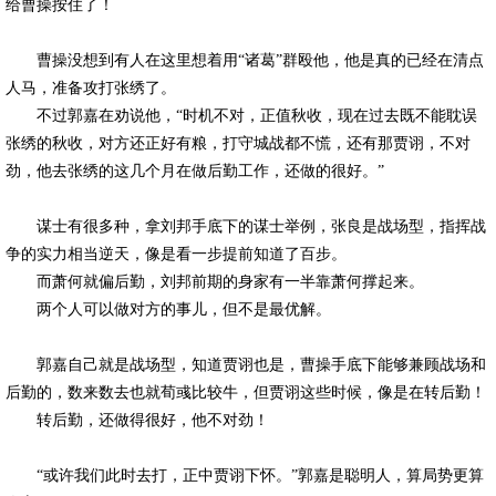
给曹操按住了！
曹操没想到有人在这里想着用“诸葛”群殴他，他是真的已经在清点
人马，准备攻打张绣了。
不过郭嘉在劝说他，“时机不对，正值秋收，现在过去既不能耽误
张绣的秋收，对方还正好有粮，打守城战都不慌，还有那贾诩，不对
劲，他去张绣的这几个月在做后勤工作，还做的很好。”
谋士有很多种，拿刘邦手底下的谋士举例，张良是战场型，指挥战
争的实力相当逆天，像是看一步提前知道了百步。
而萧何就偏后勤，刘邦前期的身家有一半靠萧何撑起来。
两个人可以做对方的事儿，但不是最优解。
郭嘉自己就是战场型，知道贾诩也是，曹操手底下能够兼顾战场和
后勤的，数来数去也就荀彧比较牛，但贾诩这些时候，像是在转后勤！
转后勤，还做得很好，他不对劲！
“或许我们此时去打，正中贾诩下怀。”郭嘉是聪明人，算局势更算