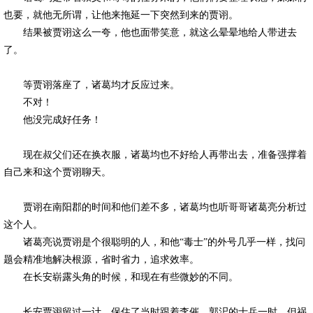
也要，就他无所谓，让他来拖延一下突然到来的贾诩。
结果被贾诩这么一夸，他也面带笑意，就这么晕晕地给人带进去
了。
等贾诩落座了，诸葛均才反应过来。
不对！
他没完成好任务！
现在叔父们还在换衣服，诸葛均也不好给人再带出去，准备强撑着
自己来和这个贾诩聊天。
贾诩在南阳郡的时间和他们差不多，诸葛均也听哥哥诸葛亮分析过
这个人。
诸葛亮说贾诩是个很聪明的人，和他“毒士”的外号几乎一样，找问
题会精准地解决根源，省时省力，追求效率。
在长安崭露头角的时候，和现在有些微妙的不同。
长安贾诩留过一计，保住了当时跟着李催、郭汜的士兵一时，但祸