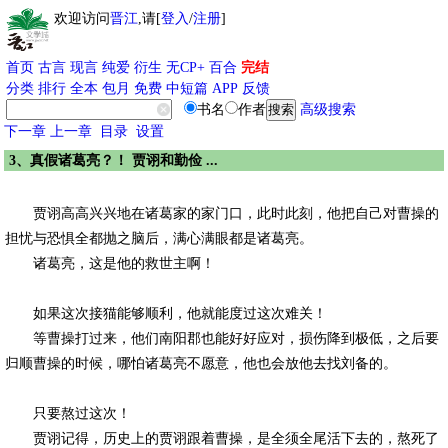
欢迎访问
晋江
,请[
登入
/
注册
]
首页
古言
现言
纯爱
衍生
无CP+
百合
完结
分类
排行
全本
包月
免费
中短篇
APP
反馈
书名
作者
高级搜索
下一章
上一章
目录
设置
3、真假诸葛亮？！ 贾诩和勤俭 ...
贾诩高高兴兴地在诸葛家的家门口，此时此刻，他把自己对曹操的
担忧与恐惧全都抛之脑后，满心满眼都是诸葛亮。
诸葛亮，这是他的救世主啊！
如果这次接猫能够顺利，他就能度过这次难关！
等曹操打过来，他们南阳郡也能好好应对，损伤降到极低，之后要
归顺曹操的时候，哪怕诸葛亮不愿意，他也会放他去找刘备的。
只要熬过这次！
贾诩记得，历史上的贾诩跟着曹操，是全须全尾活下去的，熬死了