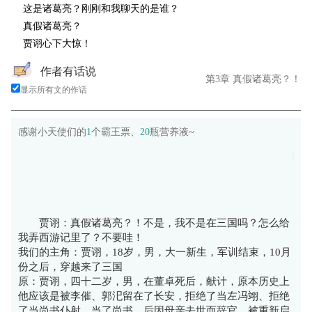
这是诸葛亮？刚刚和我聊天的是谁？
真假诸葛亮？
贾诩心下大惊！
作者有话说
第3章 真假诸葛亮？！
显示所有文的作话
感谢小天使们的
1
个霸王票、
20
瓶营养液~
瓶
贾诩：真假诸葛亮？！不是，我不是在三国吗？怎么给
我弄西游记里了？不要哇！
我们的主角：贾诩，18岁，男，大一新生，军训结束，10月
份之后，穿越来了三国
原：贾诩，四十二岁，男，在董卓死后，献计，原本历史上
他应该是被李催、郭汜留在了长安，拒绝了当左冯翊、拒绝
了当尚书仆射，当了尚书，后因母亲去世而辞官，被重新启