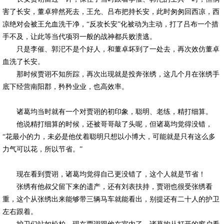
害了长安，董卓猝然死去，王允、吕布把持长安，此时匆匆回西凉，西
凉绝对会被王允血洗干净，“反攻长安”化被动为主动，打了吕布一个措
手不及，让此等当代项羽一般的战神都兵败溃逃。
只是李催、郭汜不是个好人，和董卓坏到了一处去，再次效仿董卓
血洗了长安。
那时候贾诩不知所踪，再次出现就是投奔张绣，这几个月在张绣手
底下经营南阳郡，矜矜业业，也高效率。
诸葛均当时就有一个对贾诩的初印象，聪明、老练，精打细算。
他说精打细算的时候，还被哥哥敲了头呢，但诸葛均觉得没错，
“花最小的力，未必是他仗着聪明只想以小博大，可能就是只有这么多
力气可以花，所以节省。”
现在看到贾诩，诸葛均觉得自己更没错了，这个人就是节省！
张绣有他叔父留下来的遗产，还有刘表扶持，贾诩也很受张绣看
重，这个从张绣出来能够带三辆马车就能看出，别提还有二十人的护卫
左右跟着。