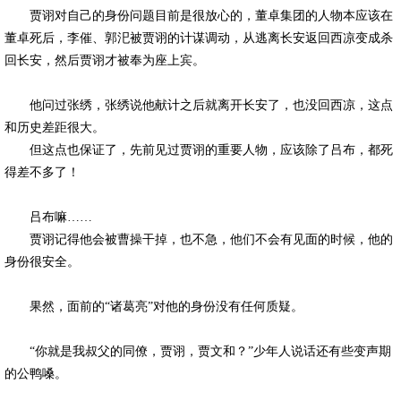
贾诩对自己的身份问题目前是很放心的，董卓集团的人物本应该在
董卓死后，李催、郭汜被贾诩的计谋调动，从逃离长安返回西凉变成杀
回长安，然后贾诩才被奉为座上宾。
他问过张绣，张绣说他献计之后就离开长安了，也没回西凉，这点
和历史差距很大。
但这点也保证了，先前见过贾诩的重要人物，应该除了吕布，都死
得差不多了！
吕布嘛……
贾诩记得他会被曹操干掉，也不急，他们不会有见面的时候，他的
身份很安全。
果然，面前的“诸葛亮”对他的身份没有任何质疑。
“你就是我叔父的同僚，贾诩，贾文和？”少年人说话还有些变声期
的公鸭嗓。