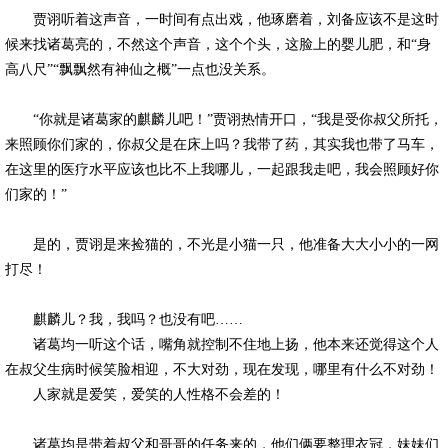
贾诩听着这声音，一时间有点出戏，他琢磨着，刘备应该不是这时
候来找诸葛亮的，不然这个声音，这个个头，这脸上的婴儿肥，和“身
高八尺”“飘飘然有神仙之概”一点也没关系。
“你就是诸葛家的麒麟儿吧！”贾诩热情开口，“我是受你叔父所托，
来照顾你们家的，你叔父是在床上吗？我带了药，其实我也带了马车，
在这里的医疗水平应该也比不上我哪儿，一起跟我走吧，我会照顾好你
们家的！”
是的，贾诩是来捡猫的，不光是小猫一只，他准备大大小小的一网
打尽！
麒麟儿？我，我吗？也没有吧……
诸葛均一听这个话，嘴角就控制不住地上扬，他本来还觉得这个人
在叔父生病时候笑脸相迎，不大对劲，现在发现，哪里有什么不对劲！
人家就是爱笑，爱笑的人性格不会差的！
诸葛均是带着叔父和哥哥的任务来的，他们俩要整理衣冠，妹妹们