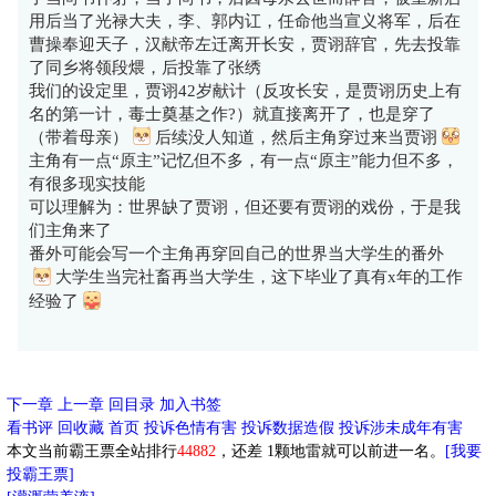
用后当了光禄大夫，李、郭内讧，任命他当宣义将军，后在
曹操奉迎天子，汉献帝左迁离开长安，贾诩辞官，先去投靠
了同乡将领段煨，后投靠了张绣
我们的设定里，贾诩42岁献计（反攻长安，是贾诩历史上有
名的第一计，毒士奠基之作?）就直接离开了，也是穿了
（带着母亲）
后续没人知道，然后主角穿过来当贾诩
主角有一点“原主”记忆但不多，有一点“原主”能力但不多，
有很多现实技能
可以理解为：世界缺了贾诩，但还要有贾诩的戏份，于是我
们主角来了
番外可能会写一个主角再穿回自己的世界当大学生的番外
大学生当完社畜再当大学生，这下毕业了真有x年的工作
经验了
下一章
上一章
回目录
加入书签
看书评
回收藏
首页
投诉色情有害
投诉数据造假
投诉涉未成年有害
本文当前霸王票全站排行
44882
，还差
1
颗地雷就可以前进一名。
[我要
投霸王票]