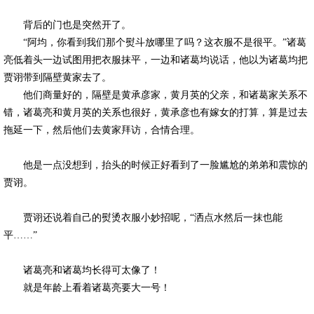
背后的门也是突然开了。
“阿均，你看到我们那个熨斗放哪里了吗？这衣服不是很平。”诸葛
亮低着头一边试图用把衣服抹平，一边和诸葛均说话，他以为诸葛均把
贾诩带到隔壁黄家去了。
他们商量好的，隔壁是黄承彦家，黄月英的父亲，和诸葛家关系不
错，诸葛亮和黄月英的关系也很好，黄承彦也有嫁女的打算，算是过去
拖延一下，然后他们去黄家拜访，合情合理。
他是一点没想到，抬头的时候正好看到了一脸尴尬的弟弟和震惊的
贾诩。
贾诩还说着自己的熨烫衣服小妙招呢，“洒点水然后一抹也能
平……”
诸葛亮和诸葛均长得可太像了！
就是年龄上看着诸葛亮要大一号！