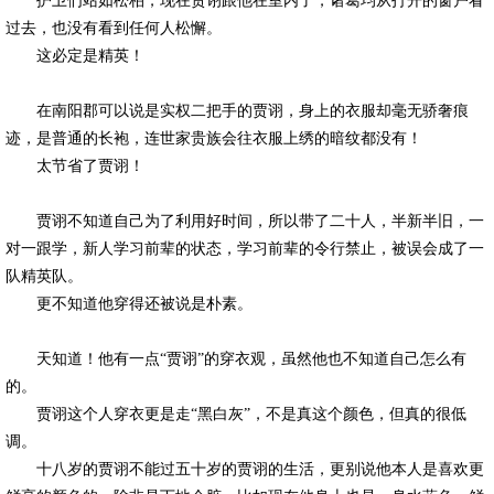
护卫们站如松柏，现在贾诩跟他在室内了，诸葛均从打开的窗户看
过去，也没有看到任何人松懈。
这必定是精英！
在南阳郡可以说是实权二把手的贾诩，身上的衣服却毫无骄奢痕
迹，是普通的长袍，连世家贵族会往衣服上绣的暗纹都没有！
太节省了贾诩！
贾诩不知道自己为了利用好时间，所以带了二十人，半新半旧，一
对一跟学，新人学习前辈的状态，学习前辈的令行禁止，被误会成了一
队精英队。
更不知道他穿得还被说是朴素。
天知道！他有一点“贾诩”的穿衣观，虽然他也不知道自己怎么有
的。
贾诩这个人穿衣更是走“黑白灰”，不是真这个颜色，但真的很低
调。
十八岁的贾诩不能过五十岁的贾诩的生活，更别说他本人是喜欢更