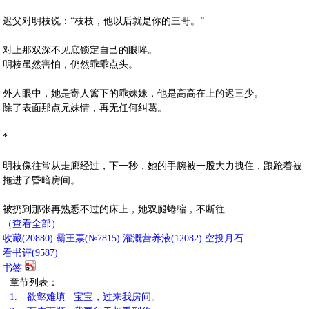
迟父对明枝说：“枝枝，他以后就是你的三哥。”
对上那双深不见底锁定自己的眼眸。
明枝虽然害怕，仍然乖乖点头。
外人眼中，她是寄人篱下的乖妹妹，他是高高在上的迟三少。
除了表面那点兄妹情，再无任何纠葛。
*
明枝像往常从走廊经过，下一秒，她的手腕被一股大力拽住，踉跄着被
拖进了昏暗房间。
被扔到那张再熟悉不过的床上，她双腿蜷缩，不断往
（查看全部）
收藏
(
20880
)
霸王票(№7815)
灌溉营养液(
12082
)
空投月石
看书评(
9587
)
书签
章节列表：
1.
欲壑难填 宝宝，过来我房间。