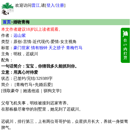
欢迎访问
晋江
,请[
登入
/
注册
]
首页
>婚吻青梅
本文作者建议18岁以上读者观看。
作者：
远山紫
类型：原创-言情-近代现代-爱情-女主视角
标签：
豪门世家
情有独钟
天之骄子
青梅竹马
主角：明枝，迟砚川
配角：
一句话简介：宝宝，你猜我多久能抓到你。
立意：用真心对待爱
状态：已签约/完结/329389字
简介： [青梅竹马+先婚后爱]
[强取豪夺｜她逃他追｜驯狗文学]
父母飞机失事，明枝被接到迟家寄养。
在那栋极尽奢华的别墅里，她见到了迟砚川。
迟砚川，排行第三，上有两位哥哥护佑，众星拱月长大，养就一身桀骜
脾气。