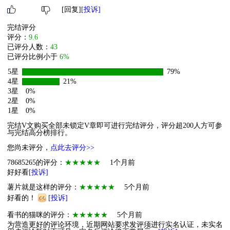
[回复]
[投诉]
完结评分
评分：
9.6
已评分人数：
43
已评分比例小于
6%
5星
79%
4星
21%
3星
0%
2星
0%
1星
0%
完结V文购买全部未锁定V章即可进行完结评分，评分超200人方可参
与完结高分榜排行。
您尚未评分，
点此去评分>>
78685265的评分：
★★★★★
1个月前
好好看
[投诉]
薯片就是这样的评分：
★★★★★
5个月前
好看的！
[投诉]
看书的猫咪的评分：
★★★★★
5个月前
为营造更好的评论环境，近期网站要求发评须进行实名认证，未实名