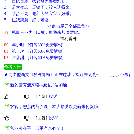
2.
百依百顺 我要每天都看到你。
3.
是大变态 反锁了，没人进得来。
4.
寸步不离 他养大的宝宝，好乖。
5.
让我满意 好，老婆。
>>点击展开全部章节<<
79.
愿白首不离 以后，换我来加倍爱你。
福利番外
80.
年少时 [订阅60%免费解锁]
81.
第一次 [订阅60%免费解锁]
82.
甜甜甜 [订阅60%免费解锁]
作者公告
★同类型新文《独占青梅》正在连载，欢迎来尝尝~
……(全显)
新的营养液来咯~加油加油加油！
[回复]
[投诉]
客官，您点的营养液，本店接受以更新来付款哦。
[回复]
[投诉]
营养液在手，加更有木有？！