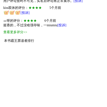
用户评论暂时不可见，实名后评论将正常展示。
[投诉]
kiss双休的评分：
★★★★
5个月前
[投诉]
㏄呀的评分：
★★★★
6个月前
挺香的，不过没啥强夺味，一miumiu
[投诉]
查看更多评分>>
本书霸王票读者排行
1
小霸主
机器猫
5230
2
萌物
Poerip
18
3
小萌物
WYITSY
5
4
小萌物
今天也睡不醒
3
5
小萌物
曲蝶蝶
2
6
小萌物
solstice
2
7
小萌物
游小游
2
8
小萌物
77828264
1
9
小萌物
74754682
1
10
小萌物
丹麋
1