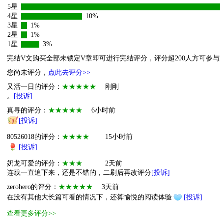
5星
4星
10%
3星
1%
2星
1%
1星
3%
完结V文购买全部未锁定V章即可进行完结评分，评分超200人方可参
您尚未评分，
点此去评分>>
又活一日的评分：
★★★★★
刚刚
。
[投诉]
真寻的评分：
★★★★★
6小时前
[投诉]
80526018的评分：
★★★★
15小时前
[投诉]
奶龙可爱的评分：
★★★
2天前
连载一直追下来，还是不错的，二刷后再改评分
[投诉]
zerohero的评分：
★★★★★
3天前
在没有其他大长篇可看的情况下，还算愉悦的阅读体验
[投诉]
查看更多评分>>