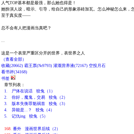
人气TOP基本都是最强，那么她也得是！
她扮演人设，暗示、引导，给自己的形象添砖加瓦。怎么神秘怎么来，
至于真实度——
总不会有人把漫画当真吧？
...
这是一个表里严重区分开的世界，表世界之人
（查看全部）
收藏
(
20662
)
霸王票(№9793)
灌溉营养液(
72167
)
空投月石
看书评(
34168
)
书签
章节列表：
1.
尸体在说话 狡兔（1）
2.
你好，魔鬼，交易 狡兔（2）
3.
版本失衡罪魁祸首 狡兔（3）
4.
异能是...？ 狡兔（4）
5.
记仇ing 狡兔（5）
168.
番外 漫画世界后续（2）