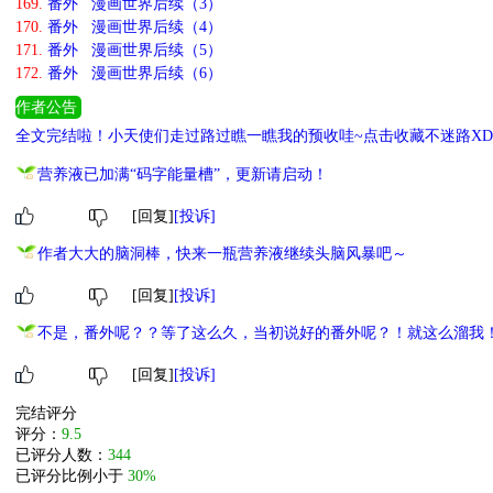
169.
番外 漫画世界后续（3）
170.
番外 漫画世界后续（4）
171.
番外 漫画世界后续（5）
172.
番外 漫画世界后续（6）
作者公告
全文完结啦！小天使们走过路过瞧一瞧我的预收哇~点击收藏不迷路XD 
像是我早逝的偶像》
营养液已加满“码字能量槽”，更新请启动！
[回复]
[投诉]
作者大大的脑洞棒，快来一瓶营养液继续头脑风暴吧～
[回复]
[投诉]
不是，番外呢？？等了这么久，当初说好的番外呢？！就这么溜我
[回复]
[投诉]
完结评分
评分：
9.5
已评分人数：
344
已评分比例小于
30%