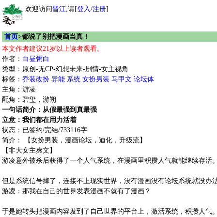
欢迎访问
晋江
,请[
登入
/
注册
]
首页
>都说了别把漫画当真！
本文作者建议21岁以上读者观看。
作者：
白昼粥白
类型：原创-无CP-幻想未来-剧情-女主视角
标签：
乔装改扮
异能
系统
女扮男装
马甲文
论坛体
主角：游凌
配角：碧玺，游朔
一句话简介：从假最强到真最强
立意：我们都在用力活着
状态：已签约/完结/733116字
简介： 【女扮男装，漫画论坛，迪化，升级流】
【非大女主爽文】
游凌意外被杀后获得了一个人气系统，在漫画里积攒人气就能继续存活
但是系统信号掉了，连接不上现实世界，没有漫画没有论坛系统就没办
游凌：那我在自己的世界发表漫画不就有了漫画？
于是她转头把漫画内容发到了自己世界的平台上，激活系统，积攒人气