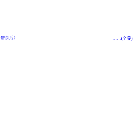
相错亲后》
……(全显)
13297
8000