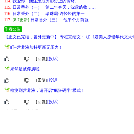
114.
我爱你 她注定成为影史上的传奇。
115.
日常番外（一） 第二年春天，沈霆屿收……
116.
日常番外（二） 珍珠霜·许轻轻的第一……
117.
[8.7更新]
日常番外（三） 他半个月前就……
作者公告
【正文已完结，番外更新中】 专栏完结文： ①《娇美人撩错年代文大
叮~营养液加持更新无压力！
[回复]
[投诉]
果然是被俘虏啦
[回复]
[投诉]
检测到营养液，请开启“疯狂码字”模式！
[回复]
[投诉]
本书霸王票读者排行
1
无敌霸主
2
霸主