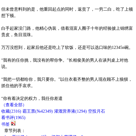
但未曾意料到的是，他重回起点的同时，返贫了，一穷二白，吃了上顿
想下顿。
白手起家没门路，他精心伪装，借着混富人圈子十年的经验披上锦绣富
贵皮，鱼目混珠。
万万没想到，起家后他还是吃上了软饭，还是可以选口味的12345n碗。
“我有的任你挑，我没有的帮你争。”长相俊美的男人在谈判桌上对他
说。
“我把一切都给你，我只要你。”以往衣着齐整的男人现在顾不上狼狈，
抓住他的手哀求。
“你有着决定的权力，我任你差遣
（查看全部）
收藏
(
2316
)
霸王票(№42349)
灌溉营养液(
1294
)
空投月石
看书评(
1965
)
书签
章节列表：