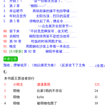
1.
开始了！ “这一切都太荒谬了。”……
2.
第 2 章 “柳阳——” ……
3.
幸运硬币 再续前缘的缘不包括孽缘……
4.
年轻且贫穷 太阳当顶，烈日的温度……
5.
第 5 章 傍晚吹起了风，拂走令……
>>点击展开全部章节<<
88.
留下来 “不好意思啊策哥，改天吧……
89.
劣根性 柳阳觉得周策不是想当他哥……
90.
第 90 章 吃饭的时候周图才知……
91.
晚安 周图躺在沙发上举着一本杂志……
92.
[8.9更新]
第 92 章 柳阳半夜被……
作者公告
预收，攒够就开：《他以痛苦为食》 《反派攻下了主角》 《路人甲
……(全显)
爆改万人迷》 《当向导开启万人迷生活［向哨］》 已完结快穿文：
《身为白月光的我被迫做渣男（快穿）》
本书霸王票读者排行
1
小萌主
潇潇慕雨
125
2
萌物
比家1萌的不存在
24
3
萌物
kylin
11
4
萌物
被萌物包围了
10