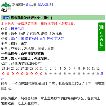
欢迎访问
晋江
,请[
登入
/
注册
]
首页
>原来我是吃软饭的命［重生］
本文包含小众情感等元素，建议18岁以上读者观看。
作者：
日日似月
类型：原创-纯爱-近代现代-爱情-主攻视角
标签：
豪门世家
情有独钟
重生
轻松
万人迷
主角：柳阳，未定
配角：齐睿远，左承望，周图，周策
一句话简介：命中注定吃软饭
立意：靠人不如靠己，创业发家。
状态：已签约/连载/299637字
23
24
25
26
27
28
29
30
31
1
2
3
4
5
6
7
8
9
10
11
12
✿
✿
✿
✿
✿
✿
✿
✿
✿
❀
❀
❀
❀
❀
❀
❀
❀
❀
❀
❀
❀
展
开
简介： 一个烟灰缸把柳阳砸回十年前，他跟着富二代玩了十年，现在重
回起点。
原以为重来一切都会颠倒，拿上主角剧本的他将踢掉软饭，奋发向上，
发财致富，走上人生巅峰。