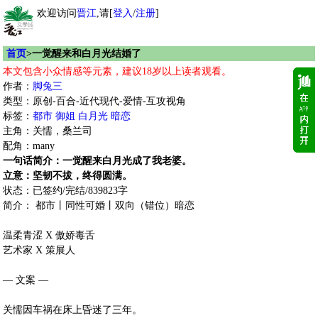
欢迎访问
晋江
,请[
登入
/
注册
]
首页
>一觉醒来和白月光结婚了
本文包含小众情感等元素，建议18岁以上读者观看。
作者：
脚兔三
类型：原创-百合-近代现代-爱情-互攻视角
标签：
都市
御姐
白月光
暗恋
主角：关懦，桑兰司
配角：many
一句话简介：一觉醒来白月光成了我老婆。
立意：坚韧不拔，终得圆满。
状态：已签约/完结/839823字
简介： 都市丨同性可婚丨双向（错位）暗恋
温柔青涩 X 傲娇毒舌
艺术家 X 策展人
— 文案 —
关懦因车祸在床上昏迷了三年。