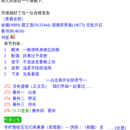
两人同居在一个屋檐下。
关懦做好了当一位合格室友
（查看全部）
收藏
(
9889
)
霸王票(№35444)
灌溉营养液(
18673
)
空投月石
看书评(
4650
)
书签
章节列表：
1.
醒来 一眼便终身难忘的脸
2.
配偶 距离过于亲密
3.
签字 不是故意要赖上你
4.
姿势 温柔手段很顶用
5.
下床 先靠着我
>>点击展开全部章节<<
272.
没有遗憾（正文完） 我们早就一起看过……
273.
番外一 出差
274.
番外二 野花
275.
番外三 拜年
276.
[5.15更新]
番外四 爱你
作者公告
专栏预收宝宝们来康康（星星眼）～ 伪骨：《相瘾》 道德洁癖型弱
……(全显)