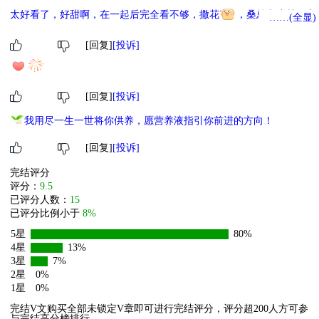
姐 X 双面伪善冷情年下 开篇即重逢，冷情年下只对姐上瘾，有的是
太好看了，好甜啊，在一起后完全看不够，撒花
，桑总和小关一定
……(全显)
玩弄姐姐的手段！ 求感兴趣的宝宝点个收藏呀啵啵。
会永远幸福快乐
[回复]
[投诉]
[回复]
[投诉]
我用尽一生一世将你供养，愿营养液指引你前进的方向！
[回复]
[投诉]
完结评分
评分：
9.5
已评分人数：
15
已评分比例小于
8%
5星
80%
4星
13%
3星
7%
2星
0%
1星
0%
完结V文购买全部未锁定V章即可进行完结评分，评分超200人方可参
与完结高分榜排行。