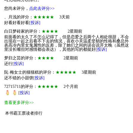
您尚未评分，
点此去评分>>
、月浅的评分：
★★★★★
3天前
好看好看好看
[投诉]
白日梦砖家的评分：
★★★★
2星期前
前面看的太久了不怎么记得了，但是恋爱之后两个人相处很甜，不会
出现在一起之后看不下去的情况，喜欢小关温柔坚韧的性格和桑总外
表高冷内里女鬼属性的反差，除了她们之间的误会说开太晚（虽然这
里没长嘴但对感情都会表达），其他的写的都挺好
[投诉]
梦归之芸的评分：
★★★★
2星期前
还行
[投诉]
阮·梅女士的猫猫糕的评分：
★★★★★
3星期前
还不错的小甜饼
[投诉]
72715711的评分：
★★★★★
2个月前
[投诉]
查看更多评分>>
本书霸王票读者排行
1
小萌主
小段啥也不知
111
2
小萌主
耳东
101