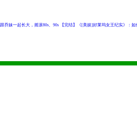
乔妹一起长大，摇滚80s、90s 【完结】《[美娱]好莱坞女王纪实》：
美丽的花吗？ 【预收】《了不起的多萝西》：20世纪初的名侦探多萝西和