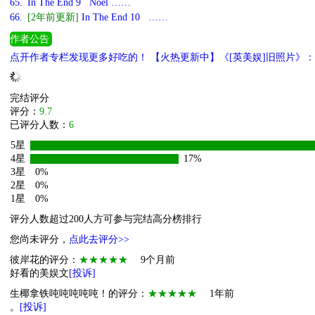
65.
In The End 9 Noel ……
66.
[2年前更新]
In The End 10 ……
作者公告
点开作者专栏发现更多好吃的！ 【火热更新中】《[英美娱]旧照片》：跟
摇滚歌手不是好亿万富翁！ 【完结】《伦敦迷梦》：错误的开始能开出
完结评分
评分：
9.7
已评分人数：
6
5星
4星
17%
3星
0%
2星
0%
1星
0%
评分人数超过200人方可参与完结高分榜排行
您尚未评分，
点此去评分>>
彼岸花的评分：
★★★★★
9个月前
好看的美娱文
[投诉]
生椰拿铁吨吨吨吨吨！的评分：
★★★★★
1年前
。
[投诉]