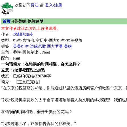
欢迎访问
晋江
,请[
登入
/
注册
]
首页
>[英美娱]伦敦迷梦
本文作者建议21岁以上读者观看。
作者：
虎刺阿加莎
类型：衍生-言情-架空历史-西方衍生-女主视角
标签：
英美衍生
边缘恋歌
西方罗曼
美娱
主角：乔琳·阿普尔比，Noel
配角：Paul
一句话简介：在错误的时间相遇，会怎么样？
立意：抽烟喝酒愁上加愁
状态：已签约/完结/320740字
简介： 【正文已完结】
“在东京柏悦酒店的40层，你能通过那里的酒店房间窗户俯瞰整个东京，
“我听说特奥蒂瓦坎的太阳金字塔塔顶藏着人类文明的终极秘密，我们也
在错误的时间相遇，会开出美丽的花吗？
“我去过那儿了，它像你告诉我的那样美。”