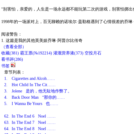
“别害怕，亲爱的，人生是一场永远都不能玩第二次的游戏，别害怕掷出
1998年的一场派对上，百无聊赖的诺埃尔·盖勒格遇到了心情很差的乔
阅读警告：
1. 这篇是我的其他英美娱乔琳·阿普尔比传奇
（查看全部）
收藏
(
381
)
霸王票(№192214)
灌溉营养液(
373
)
空投月石
看书评(
286
)
书签
章节列表：
1.
Cigarettes and Alcoh……
2.
Hot Child In The Cit……
3.
Jolene 是的，他无耻地作弊了。
4.
Back Door Man “那你的……
5.
I Wanna Be Yours 也……
62.
In The End 6 Noel ……
63.
In The End 7 Noel ……
64.
In The End 8 Noel ……