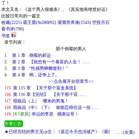
了！
本文又名：《这个男人很难杀》、《其实他有绝世好运》
比较日常向的一篇文
收藏
(
2221
)
霸王票(№280092)
灌溉营养液(
1543
)
空投月石
看书评(
790
)
书签
章节列表：
那个倒霉的男人
1.
第 1 章 倒霉的郝运
2.
第 2 章 【祝您有一个暴富的人生！……
3.
第 3 章 “性感男蟑螂签到！”
4.
第 4 章 哟，还争上了。
>>点击展开全部章节<<
115.
第 115 章 【关于那个盲盒系统】
116.
第 116 章【完结】 【关于那个盲……
117.
瑕疵品（上） 哪来的男鬼！
118.
瑕疵品（中）（下） 谁能忍得住这一份……
119.
[8.5更新]
幸运的李原 感谢运哥！
作者公告
★已经完结的男主无cp文：《裴总今天也没破产》《最疯顶流[娱乐
……(全显)
圈]》《在娱乐圈吃瓜看戏的日子》《拯救炮灰特殊手段[快穿]》 ★