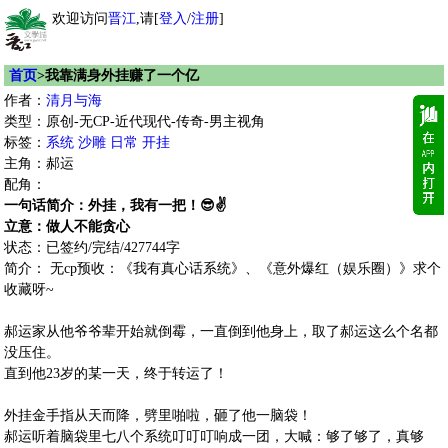
欢迎访问
晋江
,请[
登入
/
注册
]
首页
>我靠满身外挂赚了一个亿
作者：
清月与海
类型：原创-无CP-近代现代-传奇-男主视角
标签：
系统
沙雕
日常
开挂
主角：郝运
配角：
一句话简介：外挂，我有一把！😎✌
立意：做人不能贪心
状态：已签约/完结/427744字
简介： 无cp预收：《我有真心话系统》、《意外爆红（娱乐圈）》求个
收藏呀~
郝运家从他爷爷辈开始就倒霉，一直倒到他身上，取了郝运这么个名都
没压住。
直到他23岁的某一天，终于转运了！
外挂金手指从天而降，劈里啪啦，砸了他一脑袋！
郝运听着脑袋里七八个系统叮叮叮响成一团，大喊：够了够了，真够