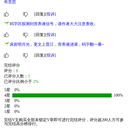
有意思
接下来会开的无cp预收文：《我有真心话系统》《快把虐恋文渣攻扔
进垃圾桶[快穿]》
[回复]
[投诉]
码字区探测到营养液信号，请作者大大注意查收。
[回复]
[投诉]
床前明月光，更文上晋江，营养液浇灌，码字翻一番~
[回复]
[投诉]
完结评分
评分：
8
已评分人数：
1
已评分比例小于
2%
5星
0%
4星
100%
3星
0%
2星
0%
1星
0%
完结V文购买全部未锁定V章即可进行完结评分，评分超200人方可参
与完结高分榜排行。