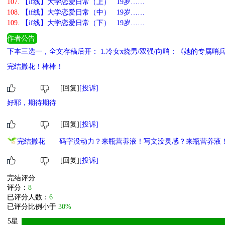
107.
【if线】大学恋爱日常（上） 19岁……
108.
【if线】大学恋爱日常（中） 19岁……
109.
【if线】大学恋爱日常（下） 19岁……
作者公告
下本三选一，全文存稿后开： 1.冷女x烧男/双强/向哨：《她的专属哨兵有点
完结撒花！棒棒！
[回复]
[投诉]
好耶，期待期待
[回复]
[投诉]
完结撒花
码字没动力？来瓶营养液！写文没灵感？来瓶营养液
[回复]
[投诉]
完结评分
评分：
8
已评分人数：
6
已评分比例小于
30%
5星