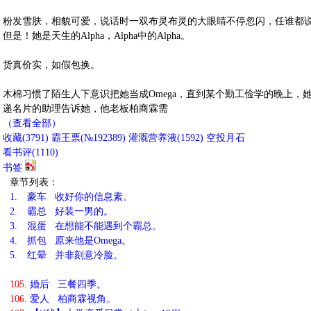
粉发雪肤，相貌可爱，说话时一双布灵布灵的大眼睛不停忽闪，任谁都
但是！她是天生的Alpha，Alpha中的Alpha。
货真价实，如假包换。
木棉习惯了陌生人下意识把她当成Omega，直到某个勤工俭学的晚上，
递名片的助理告诉她，他老板柏商霖需
（查看全部）
收藏
(
3791
)
霸王票(№192389)
灌溉营养液(
1592
)
空投月石
看书评(
1110
)
书签
章节列表：
1.
豪车 收好你的信息素。
2.
霸总 好装一男的。
3.
混蛋 在想能不能遇到个霸总。
4.
抓包 原来他是Omega。
5.
红晕 并非刻意冷脸。
105.
婚后 三餐四季。
106.
爱人 柏商霖视角。