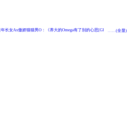
柔年长女Ax傲娇猫猫男O：《养大的Omega有了别的心思[GB]》
……(全显)