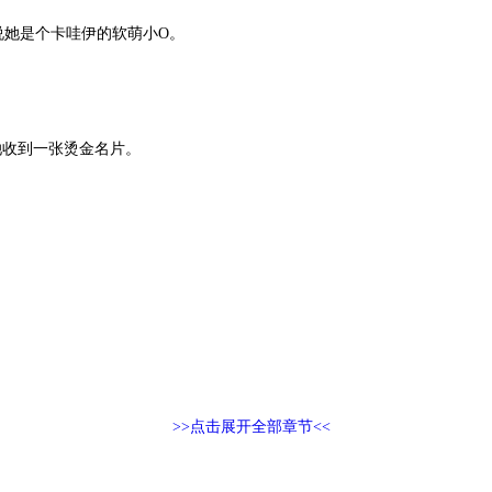
说她是个卡哇伊的软萌小O。
她收到一张烫金名片。
>>点击展开全部章节<<