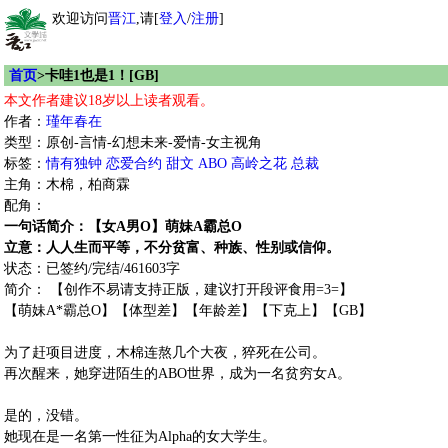
欢迎访问
晋江
,请[
登入
/
注册
]
首页
>卡哇1也是1！[GB]
本文作者建议18岁以上读者观看。
作者：
瑾年春在
类型：原创-言情-幻想未来-爱情-女主视角
标签：
情有独钟
恋爱合约
甜文
ABO
高岭之花
总裁
主角：木棉，柏商霖
配角：
一句话简介：【女A男O】萌妹A霸总O
立意：人人生而平等，不分贫富、种族、性别或信仰。
状态：已签约/完结/461603字
简介： 【创作不易请支持正版，建议打开段评食用=3=】
【萌妹A*霸总O】【体型差】【年龄差】【下克上】【GB】
为了赶项目进度，木棉连熬几个大夜，猝死在公司。
再次醒来，她穿进陌生的ABO世界，成为一名贫穷女A。
是的，没错。
她现在是一名第一性征为Alpha的女大学生。