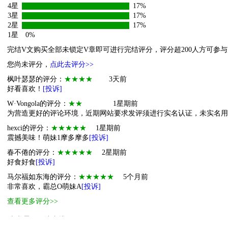
4星
17%
3星
17%
2星
17%
1星
0%
完结V文购买全部未锁定V章即可进行完结评分，评分超200人方可参
您尚未评分，
点此去评分>>
枫叶瑟瑟的评分：
★★★★
3天前
好看喜欢！
[投诉]
W·Vongola的评分：
★★
1星期前
为营造更好的评论环境，近期网站要求发评须进行实名认证，未实名
hexci的评分：
★★★★★
1星期前
震撼美味！萌妹1摩多摩多
[投诉]
春不倦的评分：
★★★★★
2星期前
好食好食
[投诉]
马尔福如东海的评分：
★★★★★
5个月前
非常喜欢，霸总O萌妹A
[投诉]
查看更多评分>>
本书霸王票读者排行