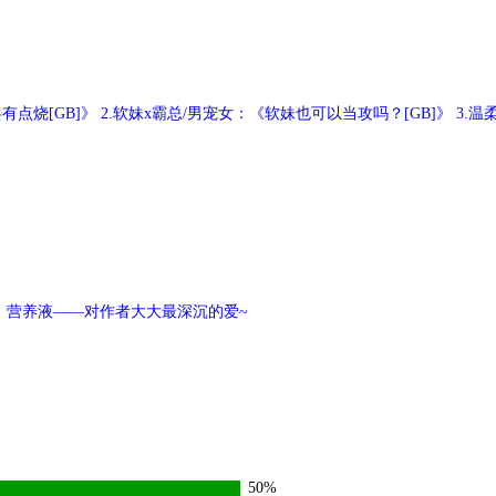
烧[GB]》 2.软妹x霸总/男宠女：《软妹也可以当攻吗？[GB]》 3.温
！营养液——对作者大大最深沉的爱~
50%