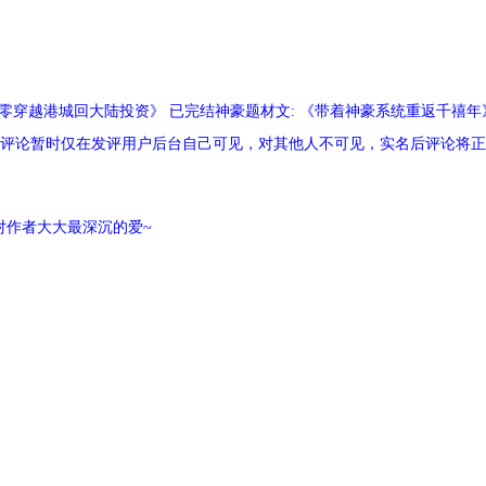
《七零穿越港城回大陆投资》 已完结神豪题材文: 《带着神豪系统重返千禧
评论暂时仅在发评用户后台自己可见，对其他人不可见，实名后评论将正
对作者大大最深沉的爱~