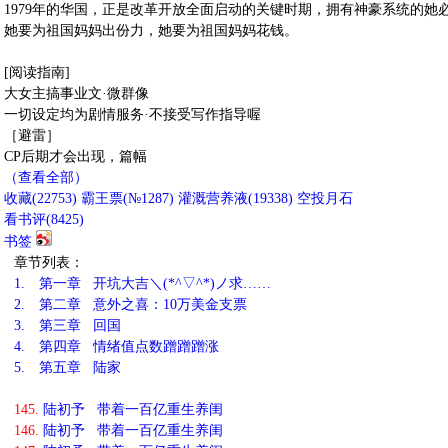
1979年的华国，正是改革开放全面启动的关键时期，拥有神豪系统的她
她要为祖国妈妈出份力，她要为祖国妈妈花钱。
[阅读指南]
大女主搞事业文·微群像
一切设定均为剧情服务·不接受写作指导喔
［避雷］
CP后期才会出现，篇幅
（查看全部）
收藏
(
22753
)
霸王票(№1287)
灌溉营养液(
19338
)
空投月石
看书评(
8425
)
书签
章节列表：
1.
第一章 开坑大吉＼(*^▽^*)ノ求……
2.
第二章 意外之喜：10万美金支票
3.
第三章 回国
4.
第四章 情绪值点数蹭蹭蹭涨
5.
第五章 陆家
145.
陆初予 带着一百亿重生养闺
146.
陆初予 带着一百亿重生养闺