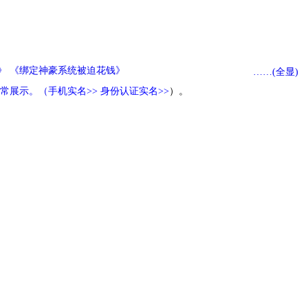
年》 《绑定神豪系统被迫花钱》
……(全显)
常展示。（
手机实名>>
身份认证实名>>
）。