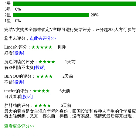
4星
3星
0%
2星
20%
1星
0%
完结V文购买全部未锁定V章即可进行完结评分，评分超200人方可参
您尚未评分，
点此去评分>>
Linda的评分：
★★★★★
刚刚
好看
[投诉]
沉迷阅读的评分：
★★★★
1天前
有些剧情不太爽
[投诉]
BEYOU的评分：
★★★★
2天前
不错
[投诉]
tmefor的评分：
★★★★
6天前
可以看看
[投诉]
胖胖精的评分：
★★★★
6天前
最大的看点是女主混血华侨的身份，回国投资和各种人产生的化学反
得太轻飘飘，又东一榔头西一棒槌，没有实感。感情戏最后突兀出现，
查看更多评分>>