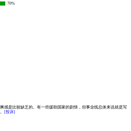
70%
爽感是比较缺乏的。有一些援助国家的剧情，但事业线总体来说就是写
。
[投诉]