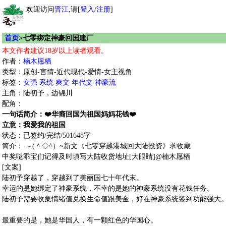
欢迎访问
晋江
,请[
登入
/
注册
]
首页
>七零绑定神豪回国建厂
本文作者建议18岁以上读者观看。
作者：
楠木愿栖
类型：原创-言情-近代现代-爱情-女主视角
标签：
女强
系统
爽文
年代文
神豪流
主角：陆初予，边锦川
配角：
一句话简介：❤️华裔回国为祖国妈妈花钱❤️
立意：我爱我的祖国
状态：已签约/完结/501648字
简介： ～(＾◇^）~新文《七零穿越港城回大陆投资》求收藏
中奖哒乖宝们记得及时填写大陆收货地址[大眼睛]@楠木愿栖
[文案]
陆初予穿越了，穿越到了美丽国七十年代末。
幸运的是她绑定了神豪系统，不幸的是她的神豪系统没有花钱任务。
陆初予需要收集情绪值兑换生命值跟美金，好在神豪系统签到功能强大
最重要的是，她是华国人，有一颗红色的华国心。