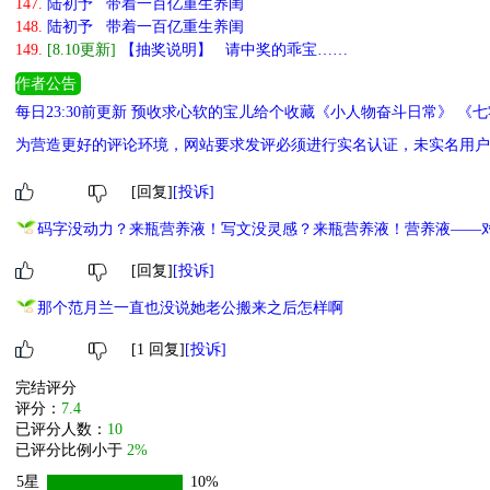
147.
陆初予 带着一百亿重生养闺
148.
陆初予 带着一百亿重生养闺
149.
[8.10更新]
【抽奖说明】 请中奖的乖宝……
作者公告
每日23:30前更新 预收求心软的宝儿给个收藏《小人物奋斗日常》 
为营造更好的评论环境，网站要求发评必须进行实名认证，未实名用户
[回复]
[投诉]
码字没动力？来瓶营养液！写文没灵感？来瓶营养液！营养液——
[回复]
[投诉]
那个范月兰一直也没说她老公搬来之后怎样啊
[1 回复]
[投诉]
完结评分
评分：
7.4
已评分人数：
10
已评分比例小于
2%
5星
10%