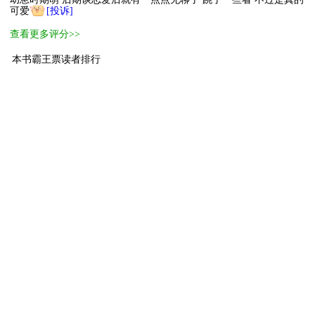
可爱
[投诉]
查看更多评分>>
本书霸王票读者排行
1
无敌霸主
心想事成
13500
2
小霸王
景泰80年
610
3
萌主
嘟嘟哒哒
249
4
萌主
(υ..υ)??·
211
5
小萌主
茸茸藻
137
6
小萌主
唯受主义者（
135
7
小萌主
讨厌下雨天
133
8
小萌主
鬼父攻（家有
128
9
小萌主
娶走所有小受
125
10
小萌主
连吃大拿愛霉g
122
[ 更多排行
等级说明 ]
首页
古言
现言
纯爱
衍生
无CP+
百合
完结
分类
排行
全本
包月
免费
中短篇
APP
反馈