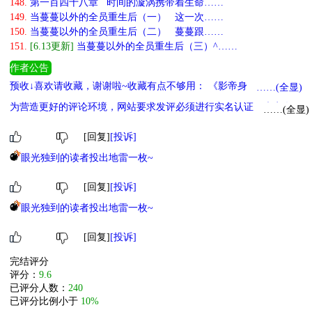
148.
第一百四十八章 时间的漩涡携带着生命……
149.
当蔓蔓以外的全员重生后（一） 这一次……
150.
当蔓蔓以外的全员重生后（二） 蔓蔓跟……
151.
[6.13更新]
当蔓蔓以外的全员重生后（三）^……
作者公告
预收↓喜欢请收藏，谢谢啦~收藏有点不够用： 《影帝身败名裂之后
……(全显)
[重生]》影帝虐渣复仇搞事业的爽文，年下金主毒唯攻 《朕竟已戏瘾
为营造更好的评论环境，网站要求发评必须进行实名认证，未实名用
……(全显)
大发》假疯批真戏精皇帝受和白切黑将军攻在线飙演技 《hi，美人
户评论暂时仅在发评用户后台自己可见，对其他人不可见，实名后评
鱼王子殿下》美人鱼来到人类社会，沙雕搞笑风 《魔王们的心肝小
论将正常展示。（
手机实名>>
身份认证实名>>
）。
[回复]
[投诉]
狐狸》仙侠养崽，毛茸茸幼崽救赎一切阴暗大魔王
眼光独到的读者投出地雷一枚~
[回复]
[投诉]
眼光独到的读者投出地雷一枚~
[回复]
[投诉]
完结评分
评分：
9.6
已评分人数：
240
已评分比例小于
10%