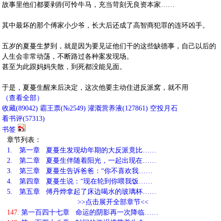
故事里他们都要剥削可怜牛马，充当苛刻无良资本家……
其中最坏的那个傅家小少爷，长大后还成了高智商犯罪的连环凶手。
五岁的夏蔓生梦到，就是因为要见证他们干的这些缺德事，自己以后的
人生会非常动荡，不断路过各种案发现场。
甚至为此跟妈妈失散，到死都没能见面。
于是，夏蔓生醒来后决定，这次他要主动住进反派窝，就不用
（查看全部）
收藏
(
89042
)
霸王票(№2549)
灌溉营养液(
127861
)
空投月石
看书评(
57313
)
书签
章节列表：
1.
第一章 夏蔓生发现幼年期的大反派竟比……
2.
第二章 夏蔓生伴随着阳光，一起出现在……
3.
第三章 夏蔓生告诉爸爸：“你不喜欢我……
4.
第四章 夏蔓生说：“现在轮到你喂我饭……
5.
第五章 傅丹烨拿起了床边喝水的玻璃杯……
>>点击展开全部章节<<
147.
第一百四十七章 命运的阴影再一次降临……