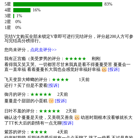
5星
83%
4星
16%
3星
1%
2星
0%
1星
0%
完结V文购买全部未锁定V章即可进行完结评分，评分超200人方可参
与完结高分榜排行。
您尚未评分，
点此去评分>>
我有正宫瘾（美受梦男的评分：
★★★★★
刚刚
看得我又笑又哭。一切都苦尽甘来我真是看不得蔓蔓受苦 蔓蔓会一
直一直幸福 看着蔓蔓长大我也会感觉好幸福好幸福
[投诉]
飞天变异大蟑螂的评分：
★★★★
1天前
还行？买了但是不爱看
[投诉]
御月的评分：
★★★★★
2天前
蔓蔓是个甜甜的小蛋糕
[投诉]
日叶不羞的评分：
★★★★★
2天前
确认这个蔓蔓是天使，又美萌又善良
幼崽时期根本没看够就长大
了TT长大后的剧情有一点无聊
[投诉]
紫苏的评分：
★★★★
4天前
幼崽时期萌 后期谈恋爱后就有一点点无聊了 跳了一些看 不过是真的