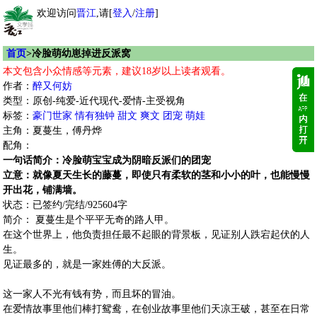
欢迎访问
晋江
,请[
登入
/
注册
]
首页
>冷脸萌幼崽掉进反派窝
本文包含小众情感等元素，建议18岁以上读者观看。
作者：
醉又何妨
类型：原创-纯爱-近代现代-爱情-主受视角
标签：
豪门世家
情有独钟
甜文
爽文
团宠
萌娃
主角：夏蔓生，傅丹烨
配角：
一句话简介：冷脸萌宝宝成为阴暗反派们的团宠
立意：就像夏天生长的藤蔓，即使只有柔软的茎和小小的叶，也能慢慢
开出花，铺满墙。
状态：已签约/完结/925604字
简介： 夏蔓生是个平平无奇的路人甲。
在这个世界上，他负责担任最不起眼的背景板，见证别人跌宕起伏的人
生。
见证最多的，就是一家姓傅的大反派。
这一家人不光有钱有势，而且坏的冒油。
在爱情故事里他们棒打鸳鸯，在创业故事里他们天凉王破，甚至在日常