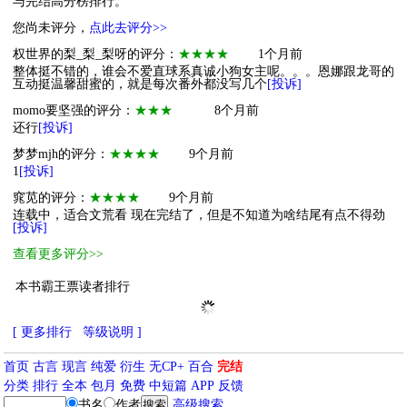
与完结高分榜排行。
您尚未评分，
点此去评分>>
权世界的梨_梨_梨呀的评分：
★★★★
1个月前
整体挺不错的，谁会不爱直球系真诚小狗女主呢。。。恩娜跟龙哥的
互动挺温馨甜蜜的，就是每次番外都没写几个
[投诉]
momo要坚强的评分：
★★★
8个月前
还行
[投诉]
梦梦mjh的评分：
★★★★
9个月前
1
[投诉]
窕苋的评分：
★★★★
9个月前
连载中，适合文荒看 现在完结了，但是不知道为啥结尾有点不得劲
[投诉]
查看更多评分>>
本书霸王票读者排行
[ 更多排行
等级说明 ]
首页
古言
现言
纯爱
衍生
无CP+
百合
完结
分类
排行
全本
包月
免费
中短篇
APP
反馈
书名
作者
高级搜索