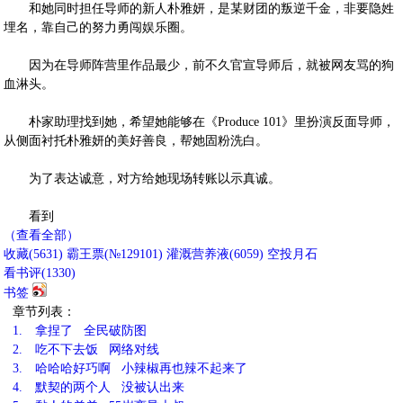
和她同时担任导师的新人朴雅妍，是某财团的叛逆千金，非要隐姓
埋名，靠自己的努力勇闯娱乐圈。
因为在导师阵营里作品最少，前不久官宣导师后，就被网友骂的狗
血淋头。
朴家助理找到她，希望她能够在《Produce 101》里扮演反面导师，
从侧面衬托朴雅妍的美好善良，帮她固粉洗白。
为了表达诚意，对方给她现场转账以示真诚。
看到
（查看全部）
收藏
(
5631
)
霸王票(№129101)
灌溉营养液(
6059
)
空投月石
看书评(
1330
)
书签
章节列表：
1.
拿捏了 全民破防图
2.
吃不下去饭 网络对线
3.
哈哈哈好巧啊 小辣椒再也辣不起来了
4.
默契的两个人 没被认出来