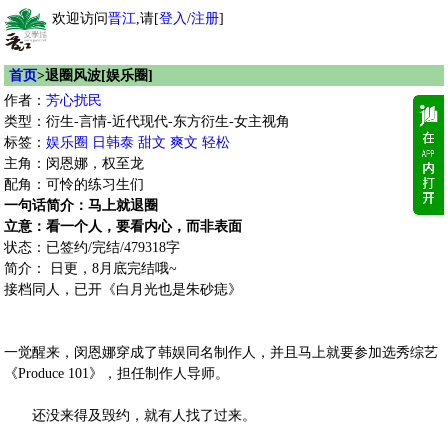
欢迎访问
晋江
,请[
登入
/
注册
]
首页
>退圈风波[娱乐圈]
作者：
芳心扰民
类型：衍生-言情-近代现代-东方衍生-女主视角
标签：
娱乐圈
日韩泰
甜文
爽文
轻松
主角：闵恩娜，权至龙
配角：可怜的练习生们
一句话简介：马上就退圈
立意：看一个人，要看内心，而非表面
状态：已签约/完结/479318字
简介： 日更，8月底完结哦~
接档同人，已开《白月光也是朱砂痣》
一觉醒来，闵恩娜穿成了韩娱同名制作人，并且马上就要参加选秀综艺
《Produce 101》，担任制作人导师。
还没来得及毁约，就有人找了过来。