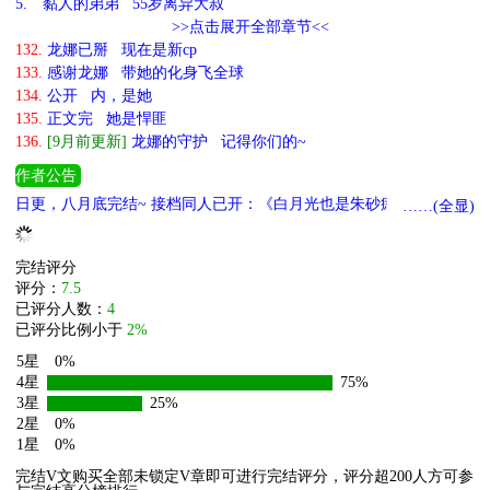
5.
黏人的弟弟 55岁离异大叔
>>点击展开全部章节<<
132.
龙娜已掰 现在是新cp
133.
感谢龙娜 带她的化身飞全球
134.
公开 内，是她
135.
正文完 她是悍匪
136.
[9月前更新]
龙娜的守护 记得你们的~
作者公告
日更，八月底完结~ 接档同人已开：《白月光也是朱砂痣[娱乐圈]》
……(全显)
更多完结文可进入专栏查看哦~
完结评分
评分：
7.5
已评分人数：
4
已评分比例小于
2%
5星
0%
4星
75%
3星
25%
2星
0%
1星
0%
完结V文购买全部未锁定V章即可进行完结评分，评分超200人方可参