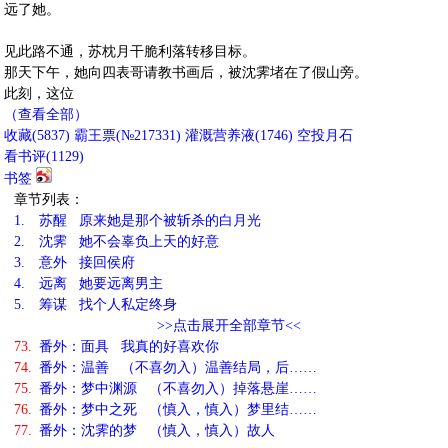
远了她。
见此路不通，苏枕月干脆利落转移目标。
那天下午，她向四表哥请教书画后，被沈霁堵在了假山旁。
此刻，这位
（查看全部）
收藏
(
5837
)
霸王票(№217331)
灌溉营养液(
1746
)
空投月石
看书评(
1129
)
书签
章节列表：
1.
苏醒 原来她是那个被斩杀的白月光
2.
沈霁 她不会辜负上天的好意
3.
意外 接回侯府
4.
远离 她要远离男主
5.
筹谋 找个人私定终身
>>点击展开全部章节<<
73.
番外：面具 我真的好喜欢你
74.
番外：温善 （不喜勿入）温善结局，后……
75.
番外：梦中渊源 （不喜勿入）掉落悬崖……
76.
番外：梦中之死 （慎入，慎入）梦里结……
77.
番外：沈霁的梦 （慎入，慎入）故人