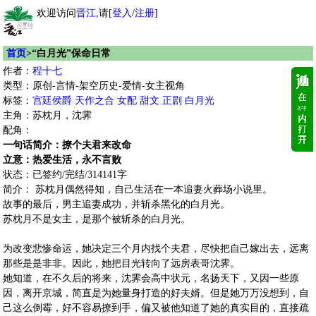
欢迎访问
晋江
,请[
登入
/
注册
]
首页
>“白月光”保命日常
作者：
程十七
类型：原创-言情-架空历史-爱情-女主视角
标签：
宫廷侯爵
天作之合
女配
甜文
正剧
白月光
主角：苏枕月，沈霁
配角：
一句话简介：撩个夫君来改命
立意：热爱生活，永不言败
状态：已签约/完结/314141字
简介： 苏枕月偶然得知，自己生活在一本追妻火葬场小说里。
故事的最后，男主追妻成功，并斩杀黑化的白月光。
苏枕月不是女主，是那个被斩杀的白月光。
为改变悲惨命运，她决定三个月内找个夫君，尽快把自己嫁出去，远离
那些是是非非。因此，她把目光转向了远房表哥沈霁。
她知道，在不久后的将来，沈霁会高中状元，名扬天下，又因一些原
因，离开京城，简直是为她量身打造的好夫婿。但是她万万没想到，自
己这么倒霉，好不容易撩到手，偏又被他知道了她的真实目的，直接疏