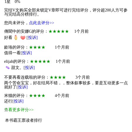
1星
0%
完结V文购买全部未锁定V章即可进行完结评分，评分超200人方可参
与完结高分榜排行。
您尚未评分，
点此去评分>>
傳聞中的安娜G的评分：
★★★★★
1个月前
好看
[投诉]
龄珞的评分：
★★★★
1个月前
值得一看
[投诉]
elijah的评分：
★★★★★
1个月前
甜文。
[投诉]
不要再看连载啦的评分：
★★★★
3个月前
两个苦命宝宝，好在结局不错，，整体叙事较多，要是互动更多一点
就好了
[投诉]
米猫的评分：
★★★★
4个月前
还行
[投诉]
查看更多评分>>
本书霸王票读者排行
1
小萌物
悠哉悠哉
5