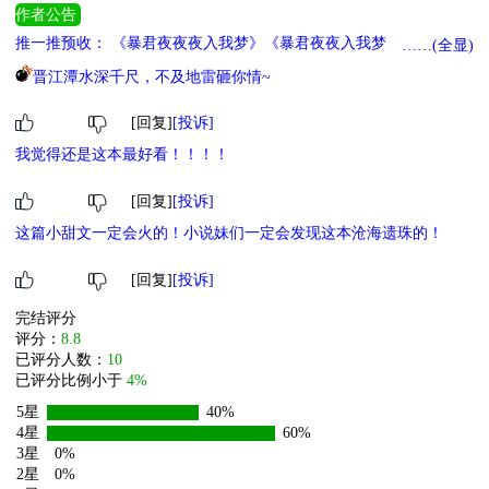
作者公告
推一推预收： 《暴君夜夜夜入我梦》《暴君夜夜入我梦》 《重生后
……(全显)
成了前夫的继妹》继兄他为何那样《重生后成了前夫的继妹》 《皇
晋江潭水深千尺，不及地雷砸你情~
兄》被掌控欲帝王盯上了《皇兄非要爱我》 《对照组女配的奋斗日
常》《对照组女配的奋斗日常》 《替嫁王妃》王爷的打脸日常《美
[回复]
[投诉]
貌动人》 《替嫁给废太子》《替嫁给废太子》
我觉得还是这本最好看！！！！
[回复]
[投诉]
这篇小甜文一定会火的！小说妹们一定会发现这本沧海遗珠的！
[回复]
[投诉]
完结评分
评分：
8.8
已评分人数：
10
已评分比例小于
4%
5星
40%
4星
60%
3星
0%
2星
0%