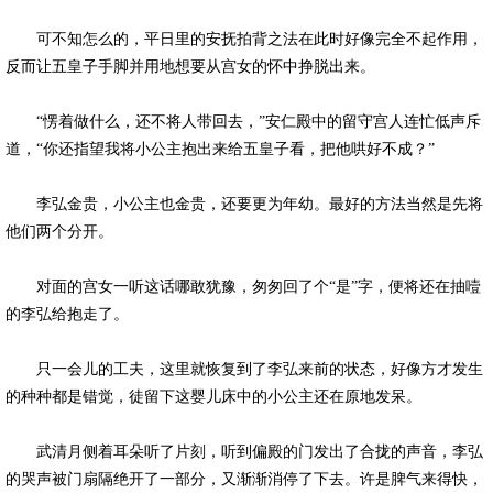
可不知怎么的，平日里的安抚拍背之法在此时好像完全不起作用，
反而让五皇子手脚并用地想要从宫女的怀中挣脱出来。
“愣着做什么，还不将人带回去，”安仁殿中的留守宫人连忙低声斥
道，“你还指望我将小公主抱出来给五皇子看，把他哄好不成？”
李弘金贵，小公主也金贵，还要更为年幼。最好的方法当然是先将
他们两个分开。
对面的宫女一听这话哪敢犹豫，匆匆回了个“是”字，便将还在抽噎
的李弘给抱走了。
只一会儿的工夫，这里就恢复到了李弘来前的状态，好像方才发生
的种种都是错觉，徒留下这婴儿床中的小公主还在原地发呆。
武清月侧着耳朵听了片刻，听到偏殿的门发出了合拢的声音，李弘
的哭声被门扇隔绝开了一部分，又渐渐消停了下去。许是脾气来得快，