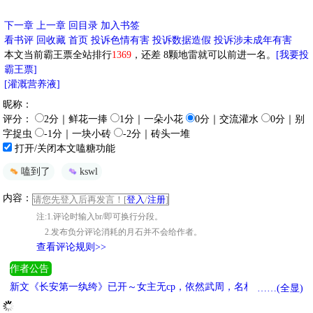
下一章
上一章
回目录
加入书签
看书评
回收藏
首页
投诉色情有害
投诉数据造假
投诉涉未成年有害
本文当前霸王票全站排行
1369
，还差
8
颗地雷就可以前进一名。
[我要投
霸王票]
[灌溉营养液]
昵称：
评分：
2分｜鲜花一捧
1分｜一朵小花
0分｜交流灌水
0分｜别
字捉虫
-1分｜一块小砖
-2分｜砖头一堆
打开/关闭本文嗑糖功能
嗑到了
kswl
内容：
请您先登入后再发言！[
登入
/
注册
]
注:1.评论时输入br/即可换行分段。
2.发布负分评论消耗的月石并不会给作者。
查看评论规则>>
作者公告
新文《长安第一纨绔》已开～女主无cp，依然武周，名相辅佐流
……(全显)
《[唐+武周]长安第一纨绔》