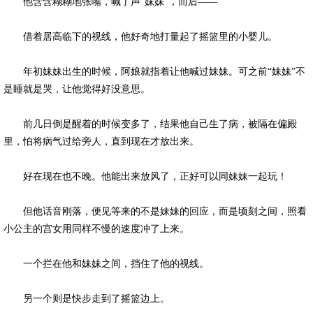
他含含糊糊地张嘴，喊了声“妹妹”，而后——
借着居高临下的视线，他好奇地打量起了摇篮里的小婴儿。
年初妹妹出生的时候，阿娘就指着让他喊过妹妹。可之前“妹妹”不
是睡就是哭，让他觉得好没意思。
前几日倒是醒着的时候变多了，结果他自己生了病，被隔在偏殿
里，怕将病气过给旁人，直到现在才放出来。
好在现在也不晚。他能出来放风了，正好可以同妹妹一起玩！
但他话音刚落，便见等来的不是妹妹的回应，而是顷刻之间，照看
小公主的宫女用同样不慢的速度冲了上来。
一个拦在他和妹妹之间，挡住了他的视线。
另一个则是快步走到了摇篮边上。