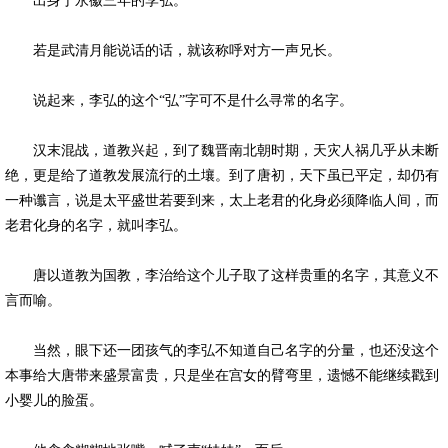
出身于永徽三年的李弘。
若是武清月能说话的话，就该称呼对方一声兄长。
说起来，李弘的这个“弘”字可不是什么寻常的名字。
汉末混战，道教兴起，到了魏晋南北朝时期，天灾人祸几乎从未断
绝，更是给了道教发展流行的土壤。到了唐初，天下虽已平定，却仍有
一种谶言，说是太平盛世若要到来，太上老君的化身必须降临人间，而
老君化身的名字，就叫李弘。
唐以道教为国教，李治给这个儿子取了这样贵重的名字，其意义不
言而喻。
当然，眼下还一团孩气的李弘不知道自己名字的分量，也还没这个
本事给大唐带来盛景富贵，只是坐在宫女的臂弯里，遗憾不能继续戳到
小婴儿的脸蛋。