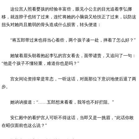
这位宫人照看婴孩的经验丰富些，眼见小公主的目光追着李弘挪
移，就连脖子也转了过来，连忙将她的小脑袋又给扶正了过来，以防这
扭头对她尚且脆弱的骨头造成什么损害，转头便道：
“将五郎带过来也得当心着些，两个孩子凑一处，摔着了怎么好？”
她皱着眉头朝着抱起李弘的宫女看去，面带谴责，又追问了一句：
“他是个孩子不懂轻重，难道你也是吗？”
宫女间论资排辈是常态，一听这话，对面那位下意识地便后退了两
步。
她讷讷接道：“……五郎想来看看，我等也不好拦阻。”
安仁殿中的看护宫人可听不得这话，当即又是一挑眉，“此话你敢
在昭仪面前也这么说？”