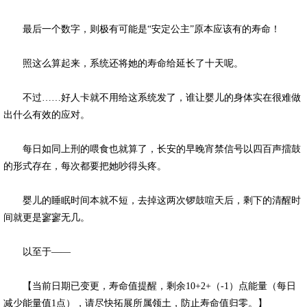
最后一个数字，则极有可能是“安定公主”原本应该有的寿命！
照这么算起来，系统还将她的寿命给延长了十天呢。
不过……好人卡就不用给这系统发了，谁让婴儿的身体实在很难做
出什么有效的应对。
每日如同上刑的喂食也就算了，长安的早晚宵禁信号以四百声擂鼓
的形式存在，每次都要把她吵得头疼。
婴儿的睡眠时间本就不短，去掉这两次锣鼓喧天后，剩下的清醒时
间就更是寥寥无几。
以至于——
【当前日期已变更，寿命值提醒，剩余10+2+（-1）点能量（每日
减少能量值1点），请尽快拓展所属领土，防止寿命值归零。】