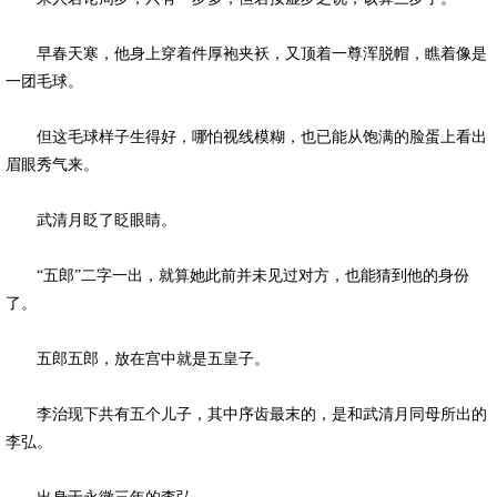
早春天寒，他身上穿着件厚袍夹袄，又顶着一尊浑脱帽，瞧着像是
一团毛球。
但这毛球样子生得好，哪怕视线模糊，也已能从饱满的脸蛋上看出
眉眼秀气来。
武清月眨了眨眼睛。
“五郎”二字一出，就算她此前并未见过对方，也能猜到他的身份
了。
五郎五郎，放在宫中就是五皇子。
李治现下共有五个儿子，其中序齿最末的，是和武清月同母所出的
李弘。