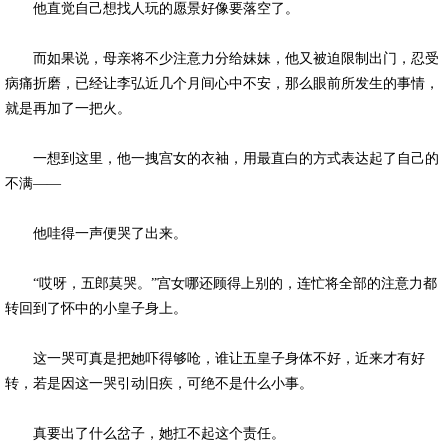
他直觉自己想找人玩的愿景好像要落空了。
而如果说，母亲将不少注意力分给妹妹，他又被迫限制出门，忍受
病痛折磨，已经让李弘近几个月间心中不安，那么眼前所发生的事情，
就是再加了一把火。
一想到这里，他一拽宫女的衣袖，用最直白的方式表达起了自己的
不满——
他哇得一声便哭了出来。
“哎呀，五郎莫哭。”宫女哪还顾得上别的，连忙将全部的注意力都
转回到了怀中的小皇子身上。
这一哭可真是把她吓得够呛，谁让五皇子身体不好，近来才有好
转，若是因这一哭引动旧疾，可绝不是什么小事。
真要出了什么岔子，她扛不起这个责任。