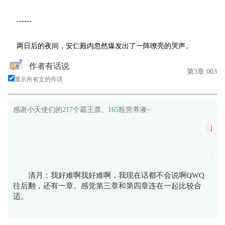
------
两日后的夜间，安仁殿内忽然爆发出了一阵嘹亮的哭声。
作者有话说
第3章 003
显示所有文的作话
感谢小天使们的
217
个霸王票、
165
瓶营养液~
jiodt
柊
清月：我好难啊我好难啊，我现在话都不会说啊QWQ
往后翻，还有一章。感觉第三章和第四章连在一起比较合
适。