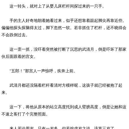
这一转头，就对上了从婴儿床栏杆间探过来的一只手。
手的主人好奇地朝着她看过来，似乎还想靠着踮起脚尖再靠近些。
偏偏他探头探脑得太过，脚下忽然一软。若非抓住了栏杆，还不晓得会
不会跌倒过去。
这一歪一抓，没吓着突然被打断了沉思的武清月，倒是吓坏了那家
伙后面跟着的宫女。
“五郎！”那宫人一声惊呼，疾奔上前。
武清月都还没隔着栏杆看清对方模样呢，这孩子就已经被抱了起
来。
这一下，将他从原本的站立高度托到成人臂膀高度，倒是让她和这
不速之客打了个完整照面。
来人若论周岁，只有一岁多，但若按虚岁之说，该算三岁了。