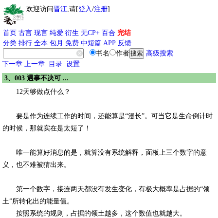
欢迎访问
晋江
,请[
登入
/
注册
]
首页
古言
现言
纯爱
衍生
无CP+
百合
完结
分类
排行
全本
包月
免费
中短篇
APP
反馈
书名
作者
高级搜索
下一章
上一章
目录
设置
3、003 遇事不决可 ...
12天够做点什么？
要是作为连续工作的时间，还能算是“漫长”。可当它是生命倒计时
的时候，那就实在是太短了！
唯一能算好消息的是，就算没有系统解释，面板上三个数字的意
义，也不难被猜出来。
第一个数字，接连两天都没有发生变化，有极大概率是占据的“领
土”所转化出的能量值。
按照系统的规则，占据的领土越多，这个数值也就越大。