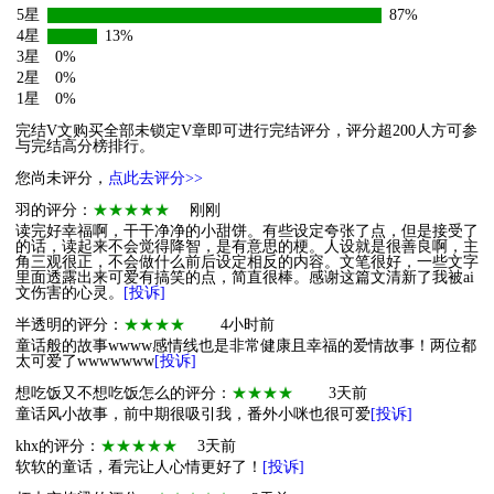
5星
87%
4星
13%
3星
0%
2星
0%
1星
0%
完结V文购买全部未锁定V章即可进行完结评分，评分超200人方可参
与完结高分榜排行。
您尚未评分，
点此去评分>>
羽的评分：
★★★★★
刚刚
读完好幸福啊，干干净净的小甜饼。有些设定夸张了点，但是接受了
的话，读起来不会觉得降智，是有意思的梗。人设就是很善良啊，主
角三观很正，不会做什么前后设定相反的内容。文笔很好，一些文字
里面透露出来可爱有搞笑的点，简直很棒。感谢这篇文清新了我被ai
文伤害的心灵。
[投诉]
半透明的评分：
★★★★
4小时前
童话般的故事wwww感情线也是非常健康且幸福的爱情故事！两位都
太可爱了wwwwwww
[投诉]
想吃饭又不想吃饭怎么的评分：
★★★★
3天前
童话风小故事，前中期很吸引我，番外小咪也很可爱
[投诉]
khx的评分：
★★★★★
3天前
软软的童话，看完让人心情更好了！
[投诉]