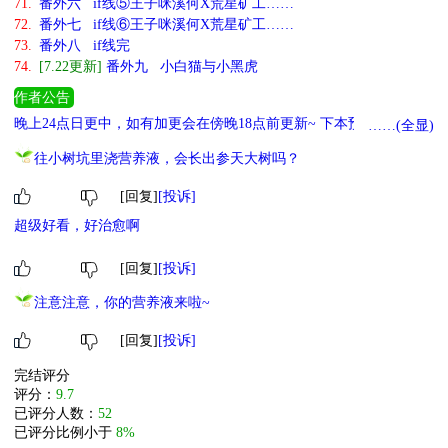
71.
番外六 if线⑤王子咪溪何X荒星矿工……
72.
番外七 if线⑥王子咪溪何X荒星矿工……
73.
番外八 if线完
74.
[7.22更新]
番外九 小白猫与小黑虎
作者公告
晚上24点日更中，如有加更会在傍晚18点前更新~ 下本预收，请大力
……(全显)
收藏~ 《兔兔我啊，继承灵田啦》 已完结旧文~ 《兔兔要当大剑仙》
往小树坑里浇营养液，会长出参天大树吗？
《捕获造物主X1（快穿）》 《布丁兽招工啦！》 《小兔捕快来帮
忙》 《气运之子的炮灰师兄（穿书）》
[回复]
[投诉]
超级好看，好治愈啊
[回复]
[投诉]
注意注意，你的营养液来啦~
[回复]
[投诉]
完结评分
评分：
9.7
已评分人数：
52
已评分比例小于
8%