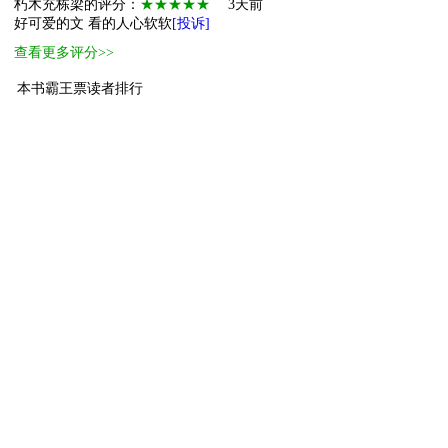
朽木充栋梁的评分：
★★★★★
3天前
好可爱的文 看的人心软软
[投诉]
查看更多评分>>
本书霸王票读者排行
1
萌物
百舸
40
2
萌物
y夏绯昱
20
3
萌物
大地普光
19
4
萌物
ALive
10
5
萌物
hinanaimaga
10
6
萌物
沸腾虾
10
7
萌物
BJYX
10
8
萌物
GR217899
10
9
小萌物
玉玺家的陈囡
8
10
小萌物
苏苏（来点美
7
[ 更多排行
等级说明 ]
首页
古言
现言
纯爱
衍生
无CP+
百合
完结
分类
排行
全本
包月
免费
中短篇
APP
反馈