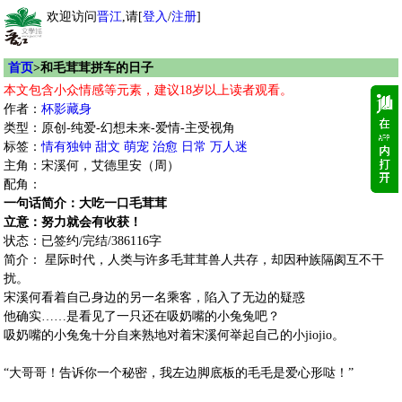
欢迎访问
晋江
,请[
登入
/
注册
]
首页
>和毛茸茸拼车的日子
本文包含小众情感等元素，建议18岁以上读者观看。
作者：
杯影藏身
类型：原创-纯爱-幻想未来-爱情-主受视角
标签：
情有独钟
甜文
萌宠
治愈
日常
万人迷
主角：宋溪何，艾德里安（周）
配角：
一句话简介：大吃一口毛茸茸
立意：努力就会有收获！
状态：已签约/完结/386116字
简介： 星际时代，人类与许多毛茸茸兽人共存，却因种族隔阂互不干
扰。
宋溪何看着自己身边的另一名乘客，陷入了无边的疑惑
他确实……是看见了一只还在吸奶嘴的小兔兔吧？
吸奶嘴的小兔兔十分自来熟地对着宋溪何举起自己的小jiojio。
“大哥哥！告诉你一个秘密，我左边脚底板的毛毛是爱心形哒！”