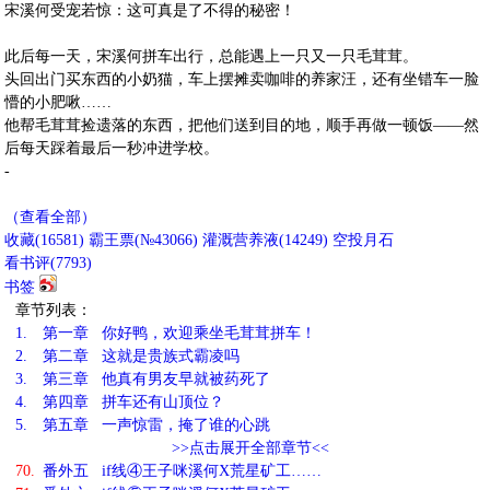
宋溪何受宠若惊：这可真是了不得的秘密！
此后每一天，宋溪何拼车出行，总能遇上一只又一只毛茸茸。
头回出门买东西的小奶猫，车上摆摊卖咖啡的养家汪，还有坐错车一脸
懵的小肥啾……
他帮毛茸茸捡遗落的东西，把他们送到目的地，顺手再做一顿饭——然
后每天踩着最后一秒冲进学校。
-
（查看全部）
收藏
(
16581
)
霸王票(№43066)
灌溉营养液(
14249
)
空投月石
看书评(
7793
)
书签
章节列表：
1.
第一章 你好鸭，欢迎乘坐毛茸茸拼车！
2.
第二章 这就是贵族式霸凌吗
3.
第三章 他真有男友早就被药死了
4.
第四章 拼车还有山顶位？
5.
第五章 一声惊雷，掩了谁的心跳
>>点击展开全部章节<<
70.
番外五 if线④王子咪溪何X荒星矿工……