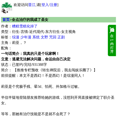
欢迎访问
晋江
,请[
登入
/
注册
]
首页
>全点治疗的我成了圣女
作者：
糟糕雪糕化掉了
类型：衍生-言情-近代现代-东方衍生-女主视角
标签：
综漫
少年漫
系统
文野
咒回
正剧
主角：莉亚，？
配角：
一句话简介：我真的只是个玩家啊！
立意：逃避无法解决问题，命运由自己决定
状态：已签约/完结/931388字
简介： 【推推专栏预收《转生禅院后，我去闯娱乐圈了》】
前排提醒：本文不是西幻！不是西幻！是综漫同人！
莉亚是个究极手残、晕3d、怕死、外加格斗过敏。
半信半疑地登陆朋友推荐给她的游戏，没想到开局直接被绑定了职介圣
女。
等等，那她有治疗技能是不是就不会死了？