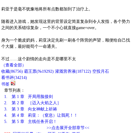
莉亚于是毫不犹豫地将所有点数都加到了治疗上。
随着进入游戏，她发现这里的背景设定简直复杂到令人发指，各个势力
之间的关系错综复杂，一个不小心就直接game+over。
身为一个脆皮奶妈，莉亚决定先刷一刷各个阵营的声望，顺便给自己找
个大腿，最好能苟个一命通关。
不过……这个剧情的走向是不是哪里不太
（查看全部）
收藏
(
86756
)
霸王票(№19292)
灌溉营养液(
187122
)
空投月石
看书评(
34214
)
书签
章节列表：
1.
第 1 章 开局用脸接剑
2.
第 2 章 ［迈入火焰之人］
3.
第 3 章 向女神献上祈祷
4.
第 4 章 莉亚：（窒息）让我死！！
5.
第 5 章 主线任务开启！
>>点击展开全部章节<<