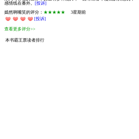
感情线在番外。
[投诉]
嫣然咧嘴笑的评分：
★★★★★
3星期前
[投诉]
查看更多评分>>
本书霸王票读者排行
1
小萌主
离于鱼鱼鱼
120
2
小萌主
伴伴宝
100
3
进阶萌物
小百合
69
4
萌物
AnnLu
48
5
萌物
陌63659362
42
6
萌物
紫韵阑灵
25
7
萌物
馥春惊梦
19
8
萌物
夜月-躺平中
18
9
萌物
沒名的人
17
10
萌物
西瓜冰茶
16
[ 更多排行
等级说明 ]