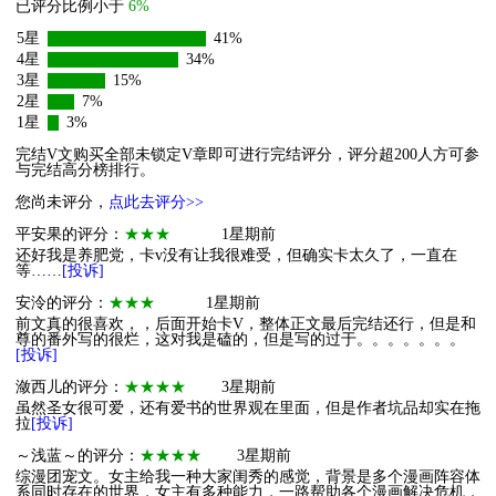
已评分比例小于
6%
5星
41%
4星
34%
3星
15%
2星
7%
1星
3%
完结V文购买全部未锁定V章即可进行完结评分，评分超200人方可参
与完结高分榜排行。
您尚未评分，
点此去评分>>
平安果的评分：
★★★
1星期前
还好我是养肥党，卡v没有让我很难受，但确实卡太久了，一直在
等……
[投诉]
安泠的评分：
★★★
1星期前
前文真的很喜欢，，后面开始卡V，整体正文最后完结还行，但是和
尊的番外写的很烂，这对我是磕的，但是写的过于。。。。。。。
[投诉]
潋西儿的评分：
★★★★
3星期前
虽然圣女很可爱，还有爱书的世界观在里面，但是作者坑品却实在拖
拉
[投诉]
～浅蓝～的评分：
★★★★
3星期前
综漫团宠文。女主给我一种大家闺秀的感觉，背景是多个漫画阵容体
系同时存在的世界，女主有多种能力，一路帮助各个漫画解决危机，