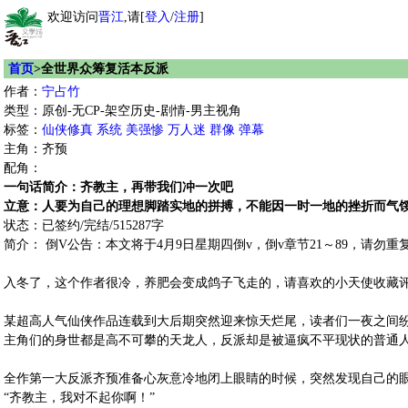
欢迎访问
晋江
,请[
登入
/
注册
]
首页
>全世界众筹复活本反派
作者：
宁占竹
类型：原创-无CP-架空历史-剧情-男主视角
标签：
仙侠修真
系统
美强惨
万人迷
群像
弹幕
主角：齐预
配角：
一句话简介：齐教主，再带我们冲一次吧
立意：人要为自己的理想脚踏实地的拼搏，不能因一时一地的挫折而气
状态：已签约/完结/515287字
简介： 倒V公告：本文将于4月9日星期四倒v，倒v章节21～89，请
入冬了，这个作者很冷，养肥会变成鸽子飞走的，请喜欢的小天使收藏
某超高人气仙侠作品连载到大后期突然迎来惊天烂尾，读者们一夜之间
主角们的身世都是高不可攀的天龙人，反派却是被逼疯不平现状的普通
全作第一大反派齐预准备心灰意冷地闭上眼睛的时候，突然发现自己的
“齐教主，我对不起你啊！”