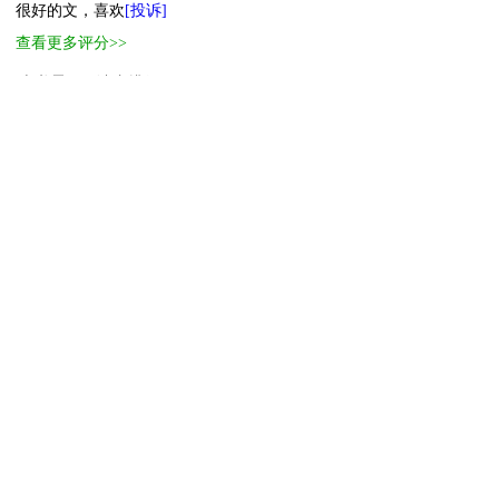
很好的文，喜欢
[投诉]
查看更多评分>>
本书霸王票读者排行
1
萌物
2
萌物
3
小萌物
4
小萌物
5
小萌物
6
小萌物
7
小萌物
8
小萌物
9
小萌物
10
小萌物
[ 更多排行
等级说明 ]
首页
古言
现言
纯爱
衍生
无CP+
百合
完结
分类
排行
全本
包月
免费
中短篇
APP
反馈
书名
作者
高级搜索