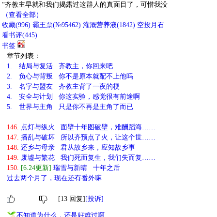
“齐教主早就和我们揭露过这群人的真面目了，可惜我没
（查看全部）
收藏
(
996
)
霸王票(№95462)
灌溉营养液(
1842
)
空投月石
看书评(
445
)
书签
章节列表：
1.
结局与复活 齐教主，你回来吧
2.
负心与背叛 你不是原本就配不上他吗
3.
名字与盟友 齐教主背了一夜的梗
4.
安全与计划 你这实验，感觉很有前途啊
5.
世界与主角 只是你不再是主角了而已
146.
点灯与纵火 面壁十年图破壁，难酬蹈海……
147.
播乱与破坏 所以齐预点了火，让这个世……
148.
还乡与母亲 君从故乡来，应知故乡事
149.
废墟与繁花 我们死而复生，我们失而复……
150.
[6.24更新]
瑞雪与新晴 十年之后
过去两个月了，现在还有番外嘛
[13 回复]
[投诉]
不知道为什么，还是好难过啊