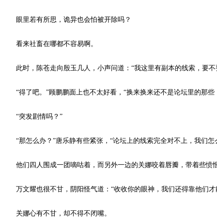
眼里若有所思，诡异也会怕被开除吗？
看来社畜在哪都不容易啊。
此时，陈苍走向殷玉几人，小声问道：“我这里有副本的线索，要不
“得了吧。”顾鹏鹏面上也不太好看，“换来换来还不是论坛里的那些
“突发剧情吗？”
“那怎么办？”唐乐静有些紧张，“论坛上的线索完全对不上，我们怎
他们四人围成一团嘀咕着，而另外一边的关娜咬着唇瓣，带着些愤恨道
万文耀也很不甘，阴阳怪气道：“收收你的眼神，我们还得靠他们才能
关娜心有不甘，却不得不闭嘴。