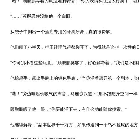
“哈！”顾鹏鹏等着的就是她的表情，“你的表情实在是太好笑了，就
“……”苏酥忍住没给他一个白眼。
从袋子中掏出一个酒店专用的牙刷牙膏，真的很费解。
他们闹了小半天，把王经理气得都裂开了，为得就是这些一次性的
“你可别小看这些玩意。”顾鹏鹏笑够了，好心解释着，“我们是不能
他抬起手，露出手腕上的银色手表，“当你活着离开第一个副本，会给
“嘶！”旁边响起倒吸气的声音，马连惊叹道：“那不跟随身空间一样
顾鹏鹏瞟了他一眼，“你要能活下去，有什么功能随你摸索。”
他继续解释，“副本世界千千万万，如果传送到一个鸟不拉屎的地方，