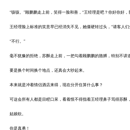
“咳咳。”顾鹏鹏走上前，笑得一脸和善，“王经理是吧？你好你好，
王经理脸上标准的笑意早已经消失不见，她僵硬转过头，“请客人们先
“不行。”
毫不犹豫的拒绝，苏酥走上前，一把勾着顾鹏鹏的胳膊，特别不讲道理
要是换个时间换个地点，还真会大吵起来。
本来就是冲着情侣酒店来得，现在分开住算什么事？
可这会所有人都是目瞪口呆，看着恨不得指着王经理鼻子骂得苏酥，
姑娘欸。
你是真勇！