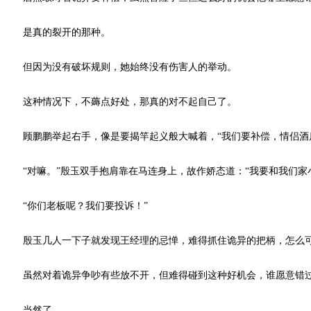
是真的裂开的那种。
但因为没有破坏规则，她始终没有伤害人的举动。
这种情况下，不薅点好处，那真的对不起自己了。
顾鹏鹏举起右手，像是要揭竿起义般大喊着，“我们要补偿，情侣酒店
“对嘛。”殷玉双手抱肩靠在马连身上，故作娇态道：“我要和我们家
“你们老板呢？我们要投诉！”
殷玉几人一下子就发现王经理的忌惮，难得抓住诡异的把柄，怎么可
虽然对着诡异争吵有些放不开，但难得碰到这种好机会，谁愿意错
当然了。