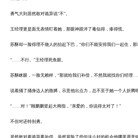
勇气大到居然敢对诡异说“不”。
王经理更是面无表情盯着她，那眼神跟淬了毒似得，瘆得慌。
苏酥却一脸得理不饶人的抬起下巴，“你们不能安排我们一起住，那就
“……不行。”王经理死鱼眼。
苏酥眯眼，一脸无赖样，“那就给我们补偿，不然我就找你们经理……
说着捅了捅身边人的胳膊，示意他出点力，总不至于她一个人折腾吧，
“……对！”顾鹏鹏竖起大拇指，“亲爱的，你说得太对了！”
不但对还特别勇。
居然敢对着诡异要补偿，虽然冒险了些但这么好的机会他哪里愿意错