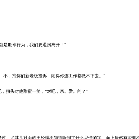
是欺诈行为，我们要退房离开！”
不，找你们新老板投诉！闹得你连工作都做不下去。”
扭头对他甜蜜一笑，“对吧，亲。爱。的？”
过，尤其是对面的王经理不知道听到了什么忌惮的字，面上居然有些绷