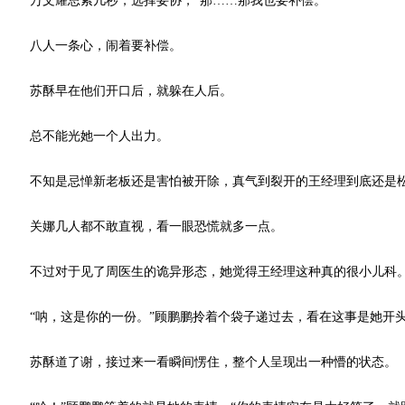
万文耀思索几秒，选择妥协，“那……那我也要补偿。”
八人一条心，闹着要补偿。
苏酥早在他们开口后，就躲在人后。
总不能光她一个人出力。
不知是忌惮新老板还是害怕被开除，真气到裂开的王经理到底还是松
关娜几人都不敢直视，看一眼恐慌就多一点。
不过对于见了周医生的诡异形态，她觉得王经理这种真的很小儿科
“呐，这是你的一份。”顾鹏鹏拎着个袋子递过去，看在这事是她开头
苏酥道了谢，接过来一看瞬间愣住，整个人呈现出一种懵的状态。