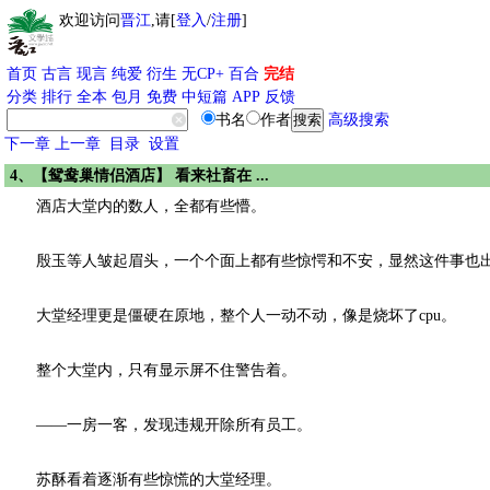
欢迎访问
晋江
,请[
登入
/
注册
]
首页
古言
现言
纯爱
衍生
无CP+
百合
完结
分类
排行
全本
包月
免费
中短篇
APP
反馈
书名
作者
高级搜索
下一章
上一章
目录
设置
4、【鸳鸯巢情侣酒店】 看来社畜在 ...
酒店大堂内的数人，全都有些懵。
殷玉等人皱起眉头，一个个面上都有些惊愕和不安，显然这件事也出
大堂经理更是僵硬在原地，整个人一动不动，像是烧坏了cpu。
整个大堂内，只有显示屏不住警告着。
——一房一客，发现违规开除所有员工。
苏酥看着逐渐有些惊慌的大堂经理。