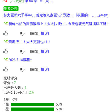
64.
[7.2更新]
第 64 章 if（4）。
作者公告
努力更新六千字ing，暂定晚九点更^_^ 预收：《权臣的白月光亡妻
……(全显)
竟是我自己》《笨蛋美人钓鱼，愿者上钩》《皇后她心里没朕》都是
新鲜出炉的营养液奉上！大大快接住，今天也要元气满满码字呀~
小甜文^_^ 更多完结文：《雪霁春明》《求神不如求我》《与娇娇》
《和暴君一起的日子》戳专栏可加载更多^o^
[回复]
[投诉]
营养液+1！大大更新也+1！
[回复]
[投诉]
2026.7.14撒花~
[回复]
[投诉]
完结评分
评分：
7
已评分人数：
4
已评分比例小于
2%
5星
0%
4星
50%
3星
50%