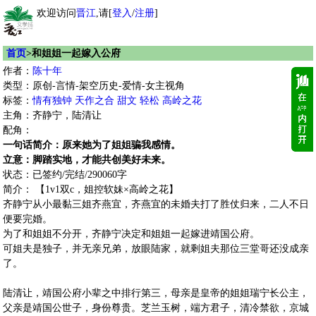
欢迎访问
晋江
,请[
登入
/
注册
]
首页
>和姐姐一起嫁入公府
作者：
陈十年
类型：原创-言情-架空历史-爱情-女主视角
标签：
情有独钟
天作之合
甜文
轻松
高岭之花
主角：齐静宁，陆清让
配角：
一句话简介：原来她为了姐姐骗我感情。
立意：脚踏实地，才能共创美好未来。
状态：已签约/完结/290060字
简介： 【1v1双c，姐控软妹×高岭之花】
齐静宁从小最黏三姐齐燕宜，齐燕宜的未婚夫打了胜仗归来，二人不日
便要完婚。
为了和姐姐不分开，齐静宁决定和姐姐一起嫁进靖国公府。
可姐夫是独子，并无亲兄弟，放眼陆家，就剩姐夫那位三堂哥还没成亲
了。
陆清让，靖国公府小辈之中排行第三，母亲是皇帝的姐姐瑞宁长公主，
父亲是靖国公世子，身份尊贵。芝兰玉树，端方君子，清冷禁欲，京城