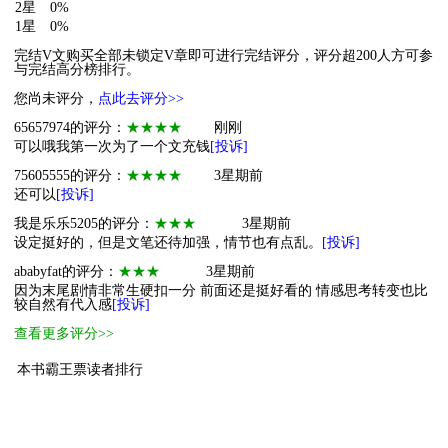
2星
0%
1星
0%
完结V文购买全部未锁定V章即可进行完结评分，评分超200人方可参
与完结高分榜排行。
您尚未评分，
点此去评分>>
65657974的评分：
★★★★
刚刚
可以哦我第一次为了一个文充钱
[投诉]
75605555的评分：
★★★★
3星期前
还可以
[投诉]
我是乐乐5205的评分：
★★★
3星期前
设定挺好的，但是文笔还待加强，情节也有点乱。
[投诉]
ababyfat的评分：
★★★
3星期前
因为末尾剧情非常生硬扣一分 前面还是挺好看的 情感思考转变也比
较自然有代入感
[投诉]
查看更多评分>>
本书霸王票读者排行
1
小萌物
阿靛
1
2
小萌物
想放假放假放
1
[ 更多排行
等级说明 ]