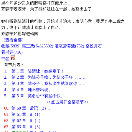
里不知多少贵女的眼睛都盯在他身上。
齐静宁咬咬牙，为了能和姐姐在一起，她豁出去了！
她打听到陆清让的行踪，开始苦苦追求，表明心意，费尽九牛二虎之
力，终于让陆清让喜欢上了自己。
齐静宁如愿嫁进靖国
（查看全部）
收藏
(
5939
)
霸王票(№325592)
灌溉营养液(
752
)
空投月石
看书评(
716
)
书签
章节列表：
1.
第 1 章 陆清让！她嫁定了！
2.
第 2 章 为陆公子痴，为陆公子狂，……
3.
第 3 章 陆公子，我从出生就喜欢你……
4.
第 4 章 她不曾出现。
5.
第 5 章 莫名心中有些不快。
>>点击展开全部章节<<
60.
第 60 章 后记（3）。
61.
第 61 章 if（1）
62.
第 62 章 if（2）
63.
第 63 章 if（3）